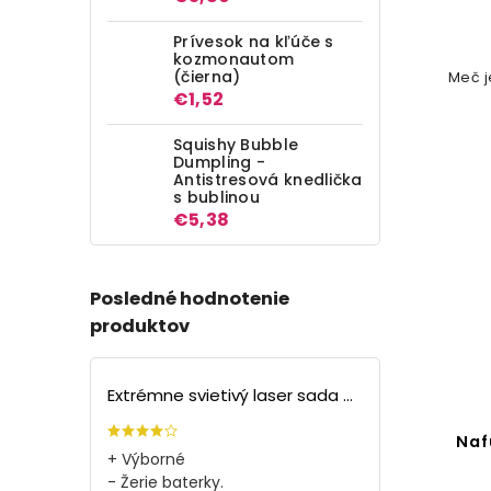
Prívesok na kľúče s
kozmonautom
(čierna)
Meč j
€1,52
Squishy Bubble
Dumpling -
Antistresová knedlička
s bublinou
€5,38
Posledné hodnotenie
produktov
Extrémne svietivý laser sada + 4 nástavce
Naf
+ Výborné
- Žerie baterky.