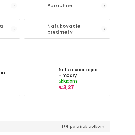
Parochne
 a
Nafukovacie
predmety
Nafukovací zajac
on
- modrý
Skladom
€3,27
176
položiek celkom