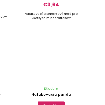
€3,64
Nafukovací diamantový meč pre
šetky
všetkých minecraftákov!
Skladom
y
Nafukovacia panda