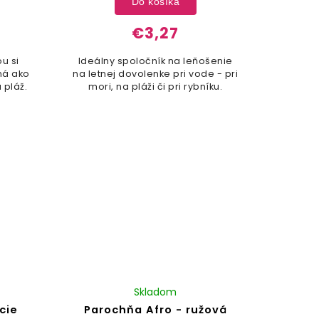
Do košíka
€3,27
u si
Ideálny spoločník na leňošenie
dná ako
na letnej dovolenke pri vode - pri
 pláž.
mori, na pláži či pri rybníku.
Skladom
cie
Parochňa Afro - ružová