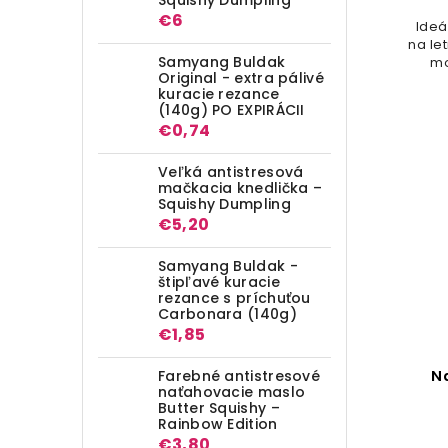
€6
Ideá
na le
Samyang Buldak
mo
Original - extra pálivé
kuracie rezance
(140g) PO EXPIRÁCII
€0,74
Veľká antistresová
mačkacia knedlička –
Squishy Dumpling
€5,20
Samyang Buldak -
štipľavé kuracie
rezance s príchuťou
Carbonara (140g)
€1,85
Farebné antistresové
N
naťahovacie maslo
Butter Squishy –
Rainbow Edition
€3,80