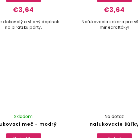
€3,64
€3,64
e dokonalý a vtipný doplnok
Nafukovacia sekera pre v
na pirátsku párty.
minecraftáky!
Skladom
Na dotaz
ukovací meč - modrý
nafukovacie šúľk