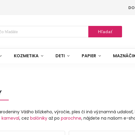
DO
Hľadať
KOZMETIKA
DETI
PAPIER
MAZNÁČI
Y
narodeniny Vášho blízkeho, výročie, ples či iná významná udalosť, k
 karneval
, cez
balóniky
až po
parochne
, nájdete na našom e-sh