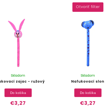
Otvoriť filter
Skladom
Skladom
kovací zajac - ružový
Nafukovací slon
Do košíka
Do košíka
€3,27
€3,27