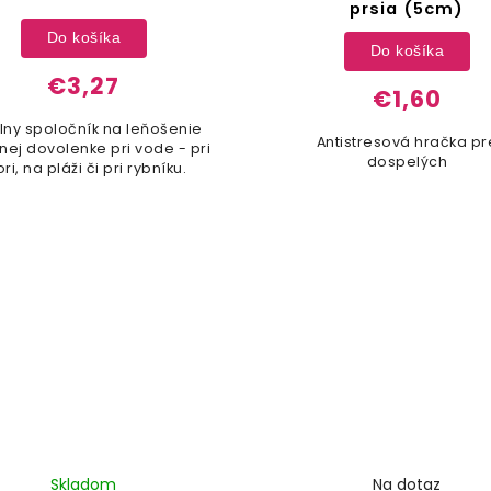
prsia (5cm)
Do košíka
Do košíka
€3,27
€1,60
lny spoločník na leňošenie
Antistresová hračka pr
tnej dovolenke pri vode - pri
dospelých
ri, na pláži či pri rybníku.
Skladom
Na dotaz