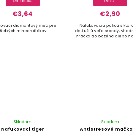
Detail
Do košíka
€3,64
€2,90
kovací diamantový meč pre
Nafukovacia palica s ktoro
všetkých minecraftákov!
deti užijú veľa srandy, vho
hračka do bazéna alebo na
Skladom
Skladom
Nafukovací tiger
Antistresové mačka