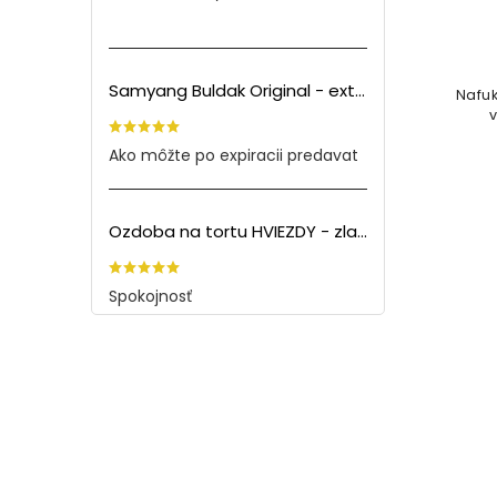
Samyang Buldak Original - extra pálivé kuracie rezance (140g) PO EXPIRÁCII
Nafu
Ako môžte po expiracii predavat
Ozdoba na tortu HVIEZDY - zlatá (5ks)
Spokojnosť