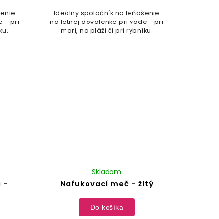
šenie
Ideálny spoločník na leňošenie
 - pri
na letnej dovolenke pri vode - pri
ku.
mori, na pláži či pri rybníku.
Skladom
 -
Nafukovací meč - žltý
Do košíka