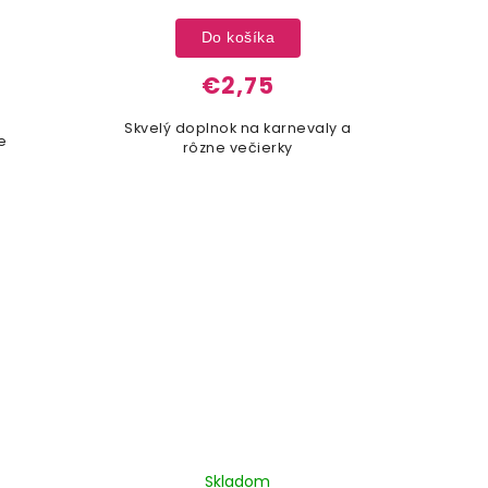
Do košíka
€2,75
Skvelý doplnok na karnevaly a
e
rôzne večierky
Skladom