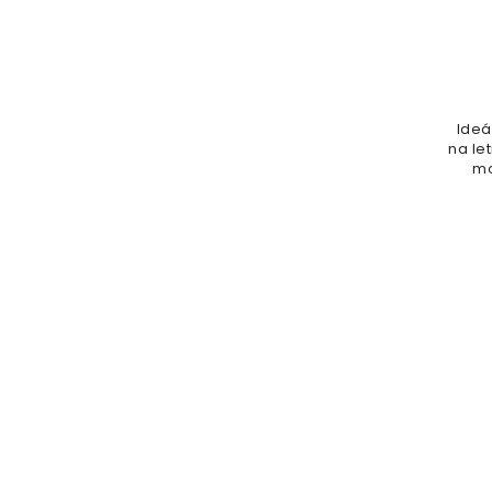
Ideá
na le
mo