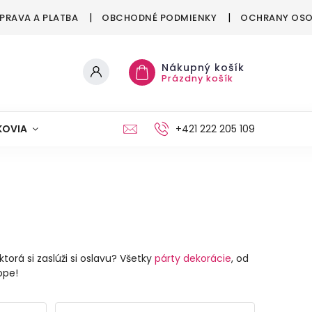
PRAVA A PLATBA
OBCHODNÉ PODMIENKY
OCHRANY OSO
Nákupný košík
Prázdny košík
KOVIA
MAŠKRTENIE
PÁRTY
+421 222 205 109
MÓDA
torá si zaslúži si oslavu? Všetky
párty dekorácie
, od
ope!