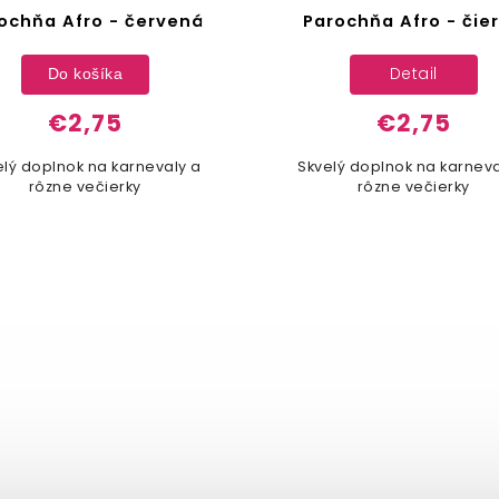
ochňa Afro - červená
Parochňa Afro - čie
Detail
Do košíka
€2,75
€2,75
elý doplnok na karnevaly a
Skvelý doplnok na karneva
rôzne večierky
rôzne večierky