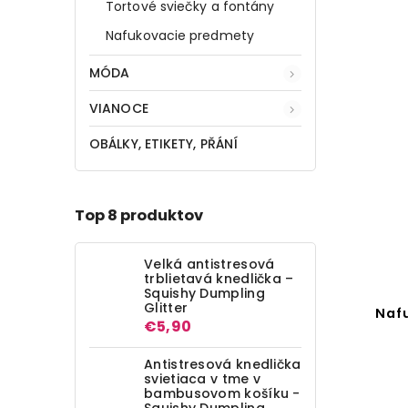
Tortové sviečky a fontány
Nafukovacie predmety
MÓDA
VIANOCE
OBÁLKY, ETIKETY, PŘÁNÍ
Top 8 produktov
Velká antistresová
trblietavá knedlička –
Squishy Dumpling
Glitter
Nafu
€5,90
Antistresová knedlička
svietiaca v tme v
bambusovom košíku -
Squishy Dumpling