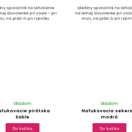
lny spoločník na leňošenie
Ideálny spoločník na leňo
tnej dovolenke pri vode - pri
na letnej dovolenke pri vode
ri, na pláži či pri rybníku.
mori, na pláži či pri rybní
Skladom
Skladom
afukovacie pirátska
Nafukovacia sekera
šable
modrá
Do košíka
Do košíka