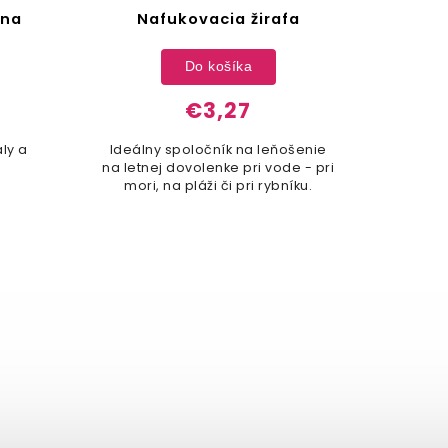
rna
Nafukovacia žirafa
Do košíka
€3,27
ly a
Ideálny spoločník na leňošenie
na letnej dovolenke pri vode - pri
mori, na pláži či pri rybníku.