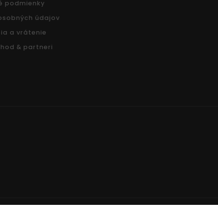
é podmienky
osobných údajov
ia a vrátenie
hod & partneri