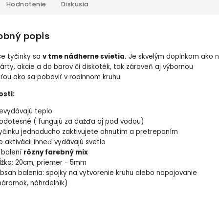
Hodnotenie
Diskusia
obný popis
ce tyčinky sa
v tme nádherne svietia.
Je skvelým doplnkom ako 
árty, akcie a do barov či diskoték, tak zároveň aj výbornou
ou ako sa pobaviť v rodinnom kruhu.
osti:
evydávajú teplo
odotesné ( fungujú za dažďa aj pod vodou)
yčinku jednoducho zaktivujete ohnutím a pretrepaním
o aktivácii ihneď vydávajú svetlo
 balení
rôzny farebný mix
ĺžka: 20cm, priemer - 5mm
bsah balenia: spojky na vytvorenie kruhu alebo napojovanie
náramok, náhrdelník)