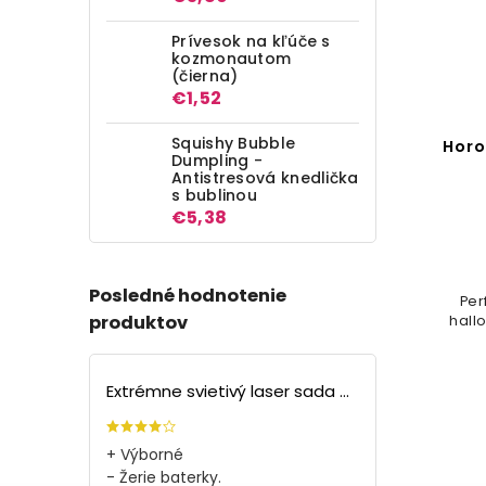
Prívesok na kľúče s
kozmonautom
(čierna)
€1,52
Squishy Bubble
Biela maska tváre, biela
Horo
Dumpling -
Antistresová knedlička
s bublinou
Do košíka
€5,38
€2,99
Perfektný doplnok na každú
Posledné hodnotenie
Per
halloweensku párty, festival či
produktov
hallo
karneval
Extrémne svietivý laser sada + 4 nástavce
+ Výborné
- Žerie baterky.