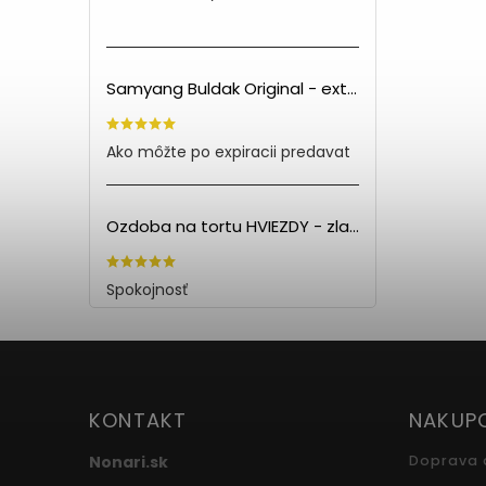
Samyang Buldak Original - extra pálivé kuracie rezance (140g) PO EXPIRÁCII
Ako môžte po expiracii predavat
Ozdoba na tortu HVIEZDY - zlatá (5ks)
Spokojnosť
KONTAKT
NAKUP
Nonari.sk
Doprava 