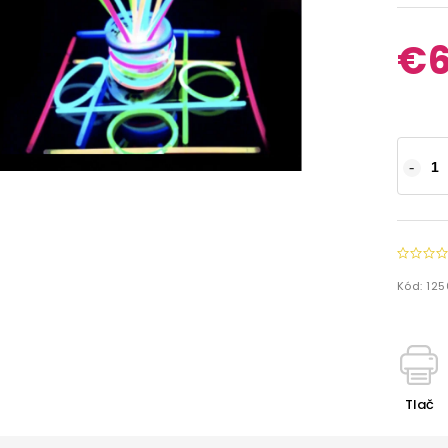
€6
Kód:
12
Tlač