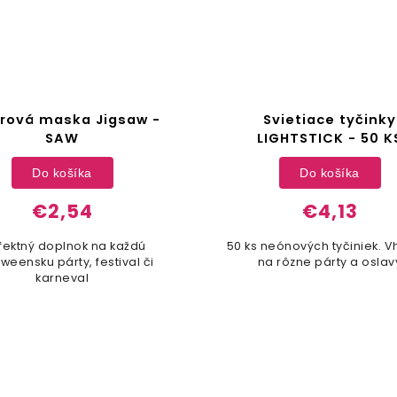
rová maska Jigsaw -
Svietiace tyčinky
SAW
LIGHTSTICK - 50 K
Do košíka
Do košíka
€2,54
€4,13
fektný doplnok na každú
50 ks neónových tyčiniek. 
weensku párty, festival či
na rôzne párty a oslav
karneval