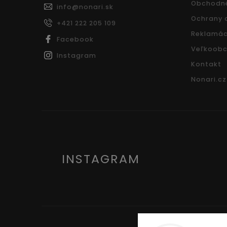
Obchodn
info
@
nonari.sk
Ochrany 
+421 222 205 109
Reklamác
Facebook
Veľkoobc
Instagram
Kontakt
Nonari.cz
INSTAGRAM