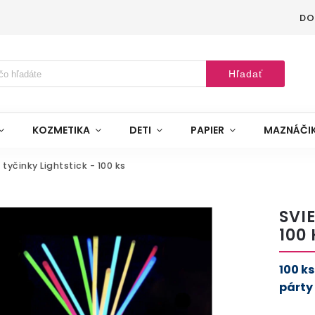
DO
Hľadať
KOZMETIKA
DETI
PAPIER
MAZNÁČI
 tyčinky Lightstick - 100 ks
SVI
100 
100 k
párty