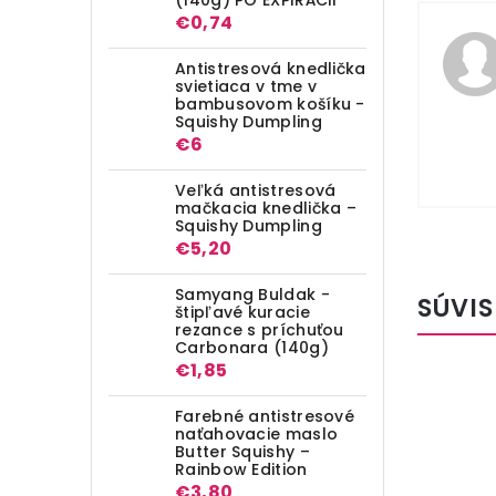
€0,74
Antistresová knedlička
svietiaca v tme v
bambusovom košíku -
Squishy Dumpling
€6
Veľká antistresová
mačkacia knedlička –
Squishy Dumpling
€5,20
Samyang Buldak -
SÚVIS
štipľavé kuracie
rezance s príchuťou
Carbonara (140g)
€1,85
Farebné antistresové
naťahovacie maslo
Butter Squishy –
Rainbow Edition
€3,80