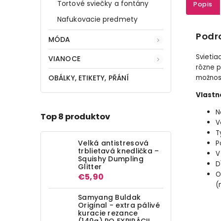
Tortové sviečky a fontány
Popis
Nafukovacie predmety
Podr
MÓDA
Svietia
VIANOCE
rôzne p
OBÁLKY, ETIKETY, PŘÁNÍ
možnosť
Vlastn
N
Top 8 produktov
V
T
Velká antistresová
P
trblietavá knedlička –
V
Squishy Dumpling
D
Glitter
O
€5,90
(
Samyang Buldak
Original - extra pálivé
kuracie rezance
(140g) PO EXPIRÁCII