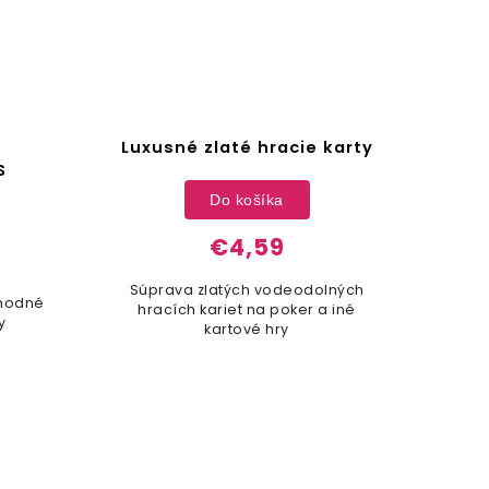
Luxusné zlaté hracie karty
Luxu
S
Do košíka
€4,59
Súprava zlatých vodeodolných
Sa
Vhodné
hracích kariet na poker a iné
hrac
y
kartové hry
n