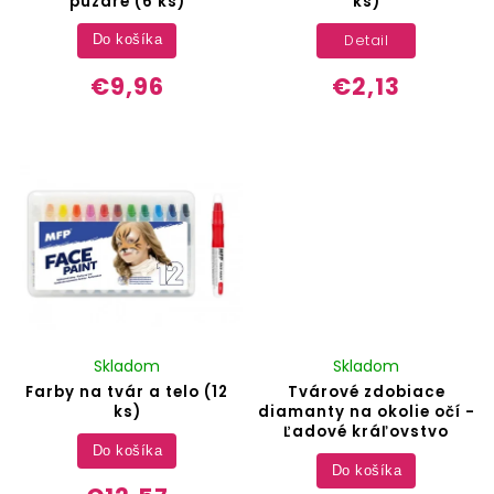
púzdre (6 ks)
ks)
Detail
Do košíka
€9,96
€2,13
Skladom
Skladom
Farby na tvár a telo (12
Tvárové zdobiace
ks)
diamanty na okolie očí -
Ľadové kráľovstvo
Do košíka
Do košíka