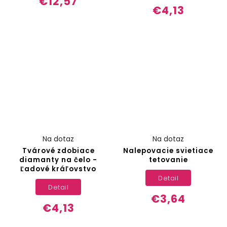
€12,57
€4,13
Na dotaz
Na dotaz
Tvárové zdobiace
Nalepovacie svietiace
diamanty na čelo -
tetovanie
Ľadové kráľovstvo
Detail
Detail
€3,64
€4,13