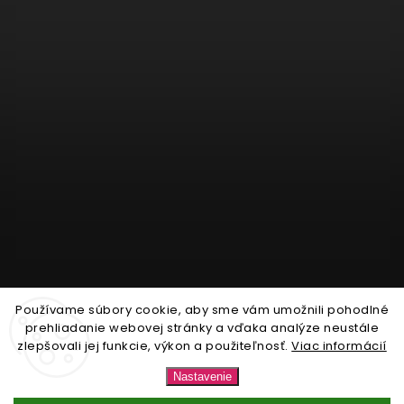
Používame súbory cookie, aby sme vám umožnili pohodlné
Sledovať na Instagrame
prehliadanie webovej stránky a vďaka analýze neustále
zlepšovali jej funkcie, výkon a použiteľnosť.
Viac informácií
Copyright 2026
Nonari.sk
. Všetky práva vyhradené.
Nastavenie
Upraviť nastavenie cookies