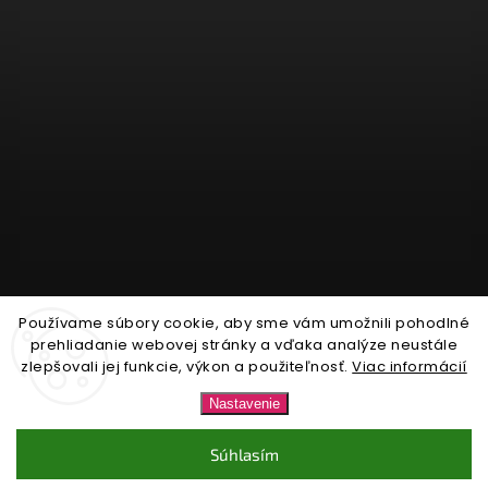
Používame súbory cookie, aby sme vám umožnili pohodlné
Sledovať na Instagrame
prehliadanie webovej stránky a vďaka analýze neustále
zlepšovali jej funkcie, výkon a použiteľnosť.
Viac informácií
Copyright 2026
Nonari.sk
. Všetky práva vyhradené.
Nastavenie
Upraviť nastavenie cookies
Súhlasím
Vytvořil
Shoptet
| Design
Shoptak.cz.