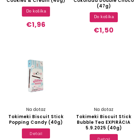
Cookies & Cream (40g)
Čokoláda Double Choco
(47g)
Do košíka
Do košíka
€1,96
€1,50
Na dotaz
Na dotaz
Tokimeki Biscuit Stick
Tokimeki Biscuit Stick
Popping Candy (40g)
Bubble Tea EXPIRÁCIA
5.9.2025 (40g)
Detail
Detail