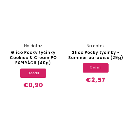
Na dotaz
Na dotaz
Glico Pocky tyčinky
Glico Pocky tyčinky -
Cookies & Cream PO
Summer paradise (29g)
EXPIRÁCII (40g)
Detail
Detail
€2,57
€0,90