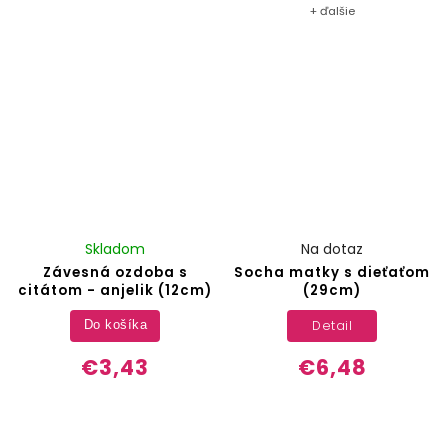
+ ďalšie
Skladom
Na dotaz
Závesná ozdoba s
Socha matky s dieťaťom
citátom - anjelik (12cm)
(29cm)
Detail
Do košíka
€3,43
€6,48