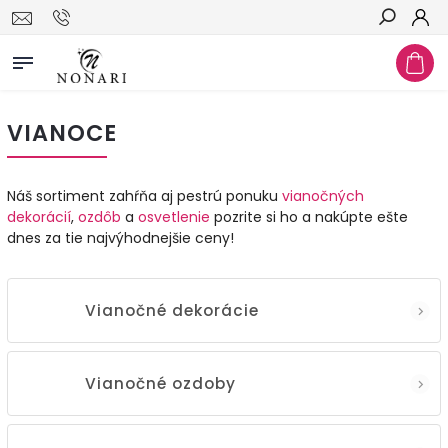
Hľadať
VIANOCE
Náš sortiment zahŕňa aj pestrú ponuku
vianočných
dekorácií
,
ozdôb
a
osvetlenie
pozrite si ho a nakúpte ešte
dnes za tie najvýhodnejšie ceny!
Vianočné dekorácie
Vianočné ozdoby