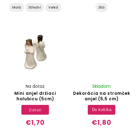
Malá
Střední
Velká
žltá
Na dotaz
Skladom
Mini anjel držiaci
Dekorácia na stromček
holubicu (5cm)
anjel (5,5 cm)
Detail
Do košíka
€1,70
€1,80