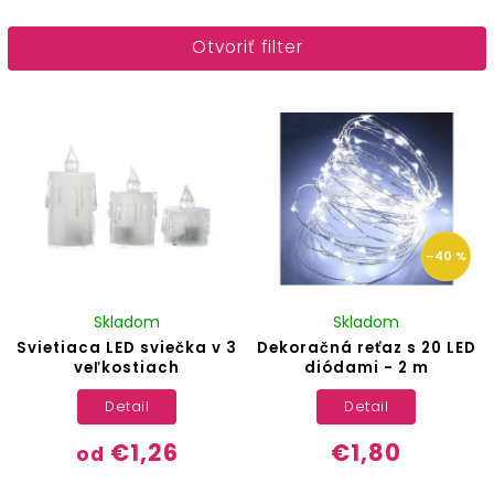
Najlacnejšie
Otvoriť filter
Najdrahšie
Abecedne
–40 %
Skladom
Skladom
Svietiaca LED sviečka v 3
Dekoračná reťaz s 20 LED
veľkostiach
diódami - 2 m
Detail
Detail
€1,26
€1,80
od