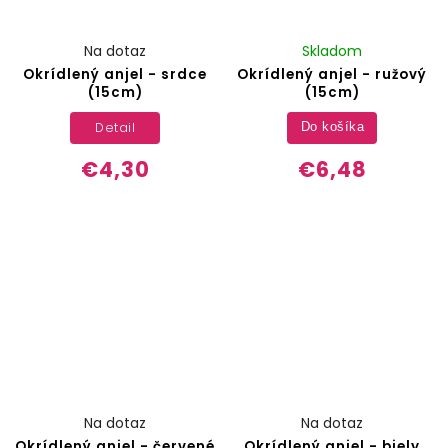
Na dotaz
Skladom
Okrídlený anjel - srdce
Okrídlený anjel - ružový
(15cm)
(15cm)
Detail
Do košíka
€4,30
€6,48
Na dotaz
Na dotaz
Okrídlený anjel - červené
Okrídlený anjel - biely