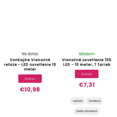
Na dotaz
Skladom
Vonkajšie Vianočné
Vianočné osvetlenie 100
reťaze - LED osvetlenie 10
LED - 10 meter, 7 farieb
meter
Detail
Detail
€7,31
€10,98
ružová
farebná
biela studená