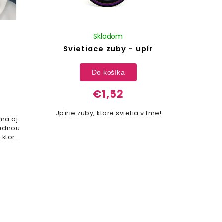
Skladom
Svietiace zuby - upír
Do košíka
€1,52
Upírie zuby, ktoré svietia v tme!
ma aj
jednou
 ktoré
aloch.