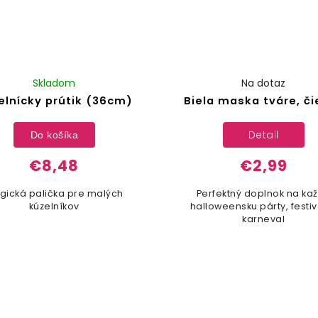
Skladom
Na dotaz
elnícky prútik (36cm)
Biela maska tváre, či
Detail
Do košíka
€8,48
€2,99
gická palička pre malých
Perfektný doplnok na ka
kúzelníkov
halloweensku párty, festiv
karneval