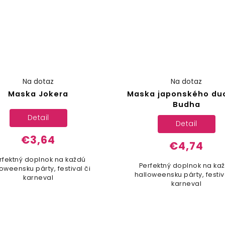
Na dotaz
Na dotaz
Maska Jokera
Maska japonského du
Budha
Detail
Detail
€3,64
€4,74
rfektný doplnok na každú
Perfektný doplnok na ka
oweensku párty, festival či
halloweensku párty, festiv
karneval
karneval