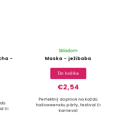
Skladom
cha -
Maska - ježibaba
Do košíka
€2,54
Perfektný doplnok na každú
ždú
halloweensku párty, festival či
al či
karneval