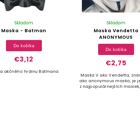
Skladom
Skladom
Maska - Batman
Maska Vendetta
ANONYMOUS
Do košíka
Do košíka
€3,12
€2,75
a akčného hrdinu Batmana
Maska V ako Vendetta, zná
ako anonymous maska, je 
z najpopulárnejších masiek,
môžeme stretnúť na karnev