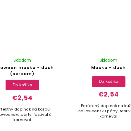
Skladom
Skladom
loween maska - duch
Maska - duch
(scream)
Do košíka
Do košíka
€2,54
€2,54
Perfektný doplnok na ka
rfektný doplnok na každú
halloweensku párty, festiv
oweensku párty, festival či
karneval
karneval