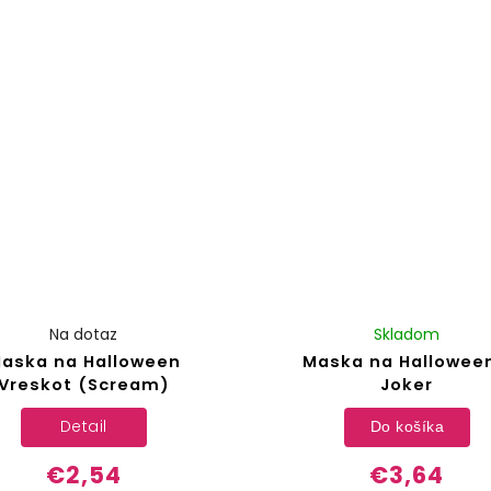
Na dotaz
Skladom
aska na Halloween
Maska na Halloween
Vreskot (Scream)
Joker
Detail
Do košíka
€2,54
€3,64