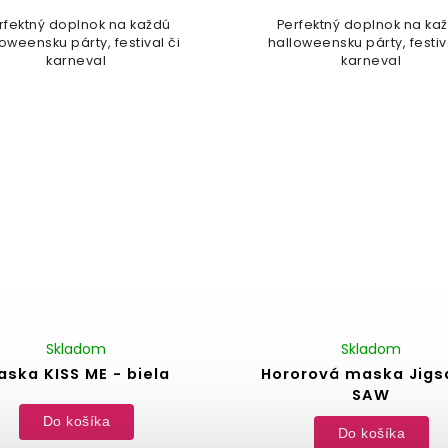
rfektný doplnok na každú
Perfektný doplnok na ka
oweensku párty, festival či
halloweensku párty, festiv
karneval
karneval
Skladom
Skladom
aska KISS ME - biela
Hororová maska Jigs
SAW
Do košíka
Do košíka