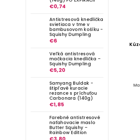
€0,74
Antistresová knedlička
svietiaca v tme v
bambusovom košíku -
Squishy Dumpling
€6
Kúz
Veľká antistresová
mačkacia knedlička –
Squishy Dumpling
€5,20
Samyang Buldak -
Ma
štipľavé kuracie
rezance s príchuťou
Carbonara (140g)
€1,85
Farebné antistresové
naťahovacie maslo
Butter Squishy –
Rainbow Edition
€3,80