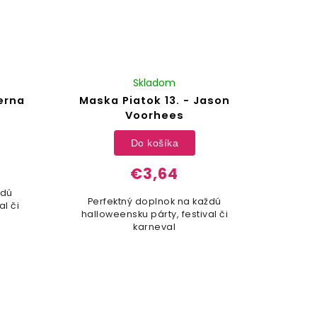
Skladom
erna
Maska Piatok 13. - Jason
Voorhees
Do košíka
€3,64
ždú
Perfektný doplnok na každú
al či
halloweensku párty, festival či
karneval