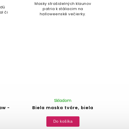
Masky strašidelných klaunov
ždú
patria k stáliacim na
al či
halloweenské večierky.
Skladom
aw -
Biela maska tváre, biela
Do košíka