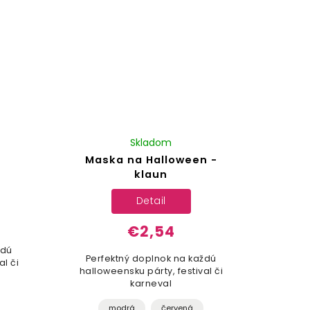
Skladom
Maska na Halloween -
klaun
Detail
€2,54
ždú
Perfektný doplnok na každú
al či
halloweensku párty, festival či
karneval
modrá
červená