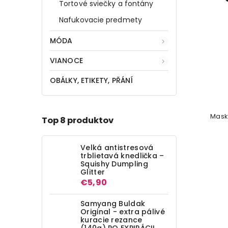
Tortové sviečky a fontány
Nafukovacie predmety
MÓDA
VIANOCE
OBÁLKY, ETIKETY, PŘÁNÍ
Mask
Top 8 produktov
Velká antistresová
trblietavá knedlička –
Squishy Dumpling
Glitter
€5,90
Samyang Buldak
Original - extra pálivé
kuracie rezance
(140g) PO EXPIRÁCII