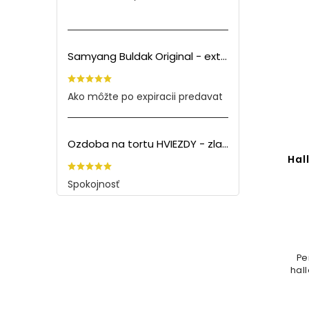
Samyang Buldak Original - extra pálivé kuracie rezance (140g) PO EXPIRÁCII
Ako môžte po expiracii predavat
Ozdoba na tortu HVIEZDY - zlatá (5ks)
Hal
Spokojnosť
Pe
hall