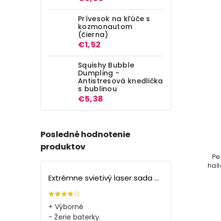
Prívesok na kľúče s
kozmonautom
(čierna)
€1,52
Squishy Bubble
Dumpling -
Antistresová knedlička
s bublinou
€5,38
Posledné hodnotenie
produktov
Pe
hall
Extrémne svietivý laser sada + 4 nástavce
+ Výborné
- Žerie baterky.