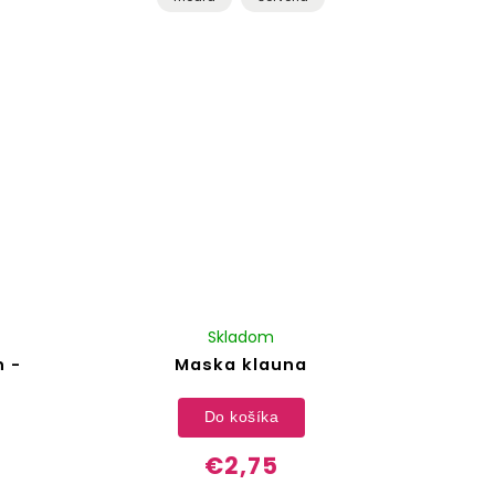
Skladom
 -
Maska klauna
Do košíka
€2,75