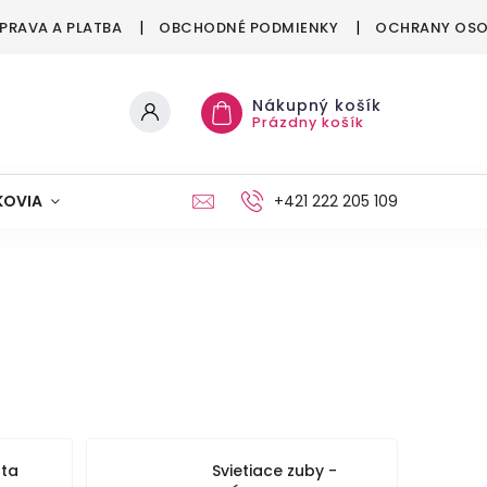
PRAVA A PLATBA
OBCHODNÉ PODMIENKY
OCHRANY OSO
Nákupný košík
Prázdny košík
KOVIA
MAŠKRTENIE
PÁRTY
+421 222 205 109
MÓDA
ta
Svietiace zuby -