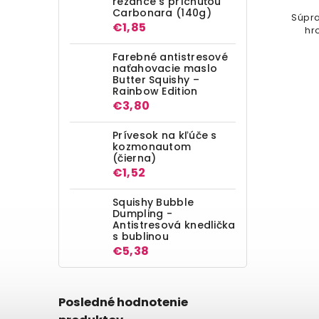
rezance s príchuťou
Carbonara (140g)
Súpra
€1,85
hr
Farebné antistresové
naťahovacie maslo
Butter Squishy –
Rainbow Edition
€3,80
Prívesok na kľúče s
kozmonautom
(čierna)
€1,52
Squishy Bubble
Dumpling -
Antistresová knedlička
s bublinou
€5,38
Posledné hodnotenie