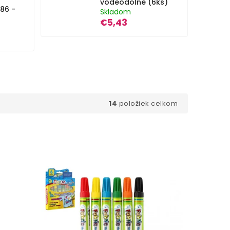
vodeodolné (6ks)
86 -
Skladom
€5,43
14
položiek celkom