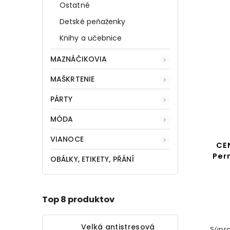
Ostatné
Detské peňaženky
Knihy a učebnice
MAZNÁČIKOVIA
MAŠKRTENIE
PÁRTY
MÓDA
VIANOCE
CE
Per
OBÁLKY, ETIKETY, PŘÁNÍ
Top 8 produktov
Velká antistresová
Súpra