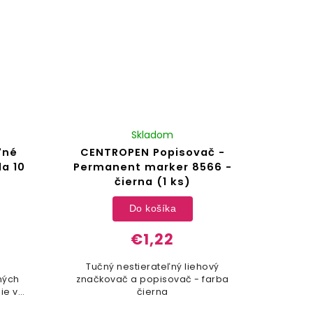
Skladom
ľné
CENTROPEN Popisovač -
da 10
Permanent marker 8566 -
čierna (1 ks)
Do košíka
€1,22
Tučný nestierateľný liehový
ných
značkovač a popisovač - farba
nie v
čierna
n pre