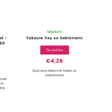
Skladom
č -
Fúkacie fixy so šablónami
560
Do košíka
€4,26
Súprava fúkacích fixiek so
šablónami
rové
vým
dre