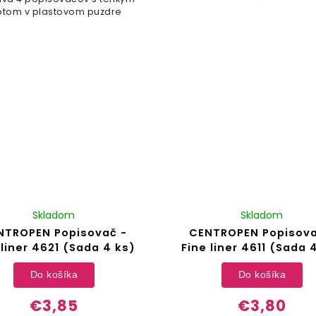
otom v plastovom puzdre
Skladom
Skladom
NTROPEN Popisovač -
CENTROPEN Popisova
 liner 4621 (Sada 4 ks)
Fine liner 4611 (Sada 
Do košíka
Do košíka
€3,85
€3,80