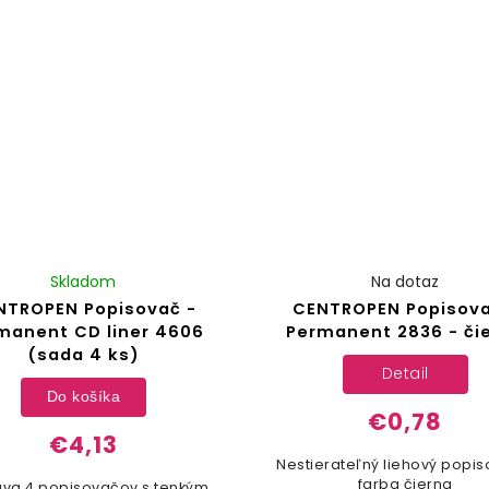
staršie deti
Skladom
Na dotaz
NTROPEN Popisovač -
CENTROPEN Popisova
manent CD liner 4606
Permanent 2836 - či
(sada 4 ks)
Detail
Do košíka
€0,78
€4,13
Nestierateľný liehový popis
farba čierna
va 4 popisovačov s tenkým