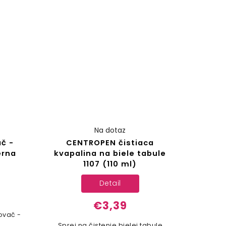
Na dotaz
č -
CENTROPEN čistiaca
erna
kvapalina na biele tabule
1107 (110 ml)
Detail
€3,39
ovač -
Sprej na čistenie bielej tabule