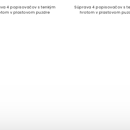
va 4 popisovačov s tenkým
Súprava 4 popisovačov s 
otom v plastovom puzdre
hrotom v plastovom puz