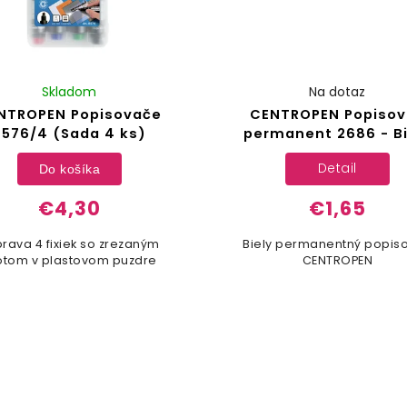
Na dotaz
Skladom
CENTROPEN Popisov
NTROPEN Popisovače
permanent 2686 - Bi
8576/4 (Sada 4 ks)
Detail
Do košíka
€1,65
€4,30
Biely permanentný popis
rava 4 fixiek so zrezaným
CENTROPEN
otom v plastovom puzdre