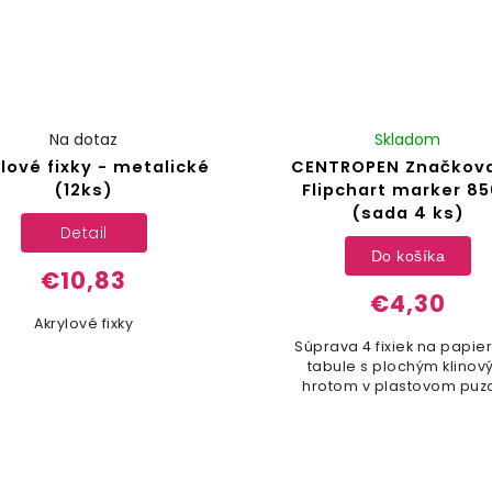
Na dotaz
Skladom
lové fixky - metalické
CENTROPEN Značkova
(12ks)
Flipchart marker 8
(sada 4 ks)
Detail
Do košíka
€10,83
€4,30
Akrylové fixky
Súprava 4 fixiek na papie
tabule s plochým klino
hrotom v plastovom puz