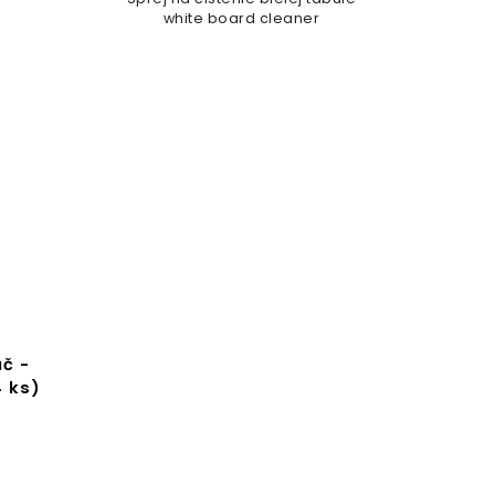
white board cleaner
č -
4 ks)