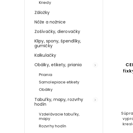
Kriedy
Záložky
Nôže a nožnice
Zošívačky, dierovačky
Klipy, spony, špendlíky,
gumičky
Kalkulačky
CE
Obálky, etikety, priania
fix
Priania
Samolepiace etikety
Obálky
Tabuľky, mapy, rozvrhy
hodín
Súpra
Vzdelávacie tabuľky,
vypra
mapy
kres
Rozvrhy hodín