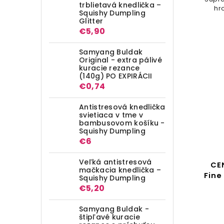
trblietavá knedlička –
hr
Squishy Dumpling
Glitter
€5,90
Samyang Buldak
Original - extra pálivé
kuracie rezance
(140g) PO EXPIRÁCII
€0,74
Antistresová knedlička
svietiaca v tme v
bambusovom košíku -
Squishy Dumpling
€6
Veľká antistresová
CE
mačkacia knedlička –
Fine
Squishy Dumpling
€5,20
Samyang Buldak -
štipľavé kuracie