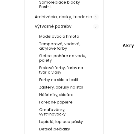
Samolepiace bločky
Post-It
Archivácia, dosky, triedenie
Výtvarné potreby
Modelovacia hmota
Temperové, vodové,
Akry
akrylové farby
Štetce, poháre na vodu,
palety
Prstové farby, farby na
tvár a vlasy
Farby na sklo a textil
Zástery, obrusy na stôl
Náčrtníky, skicáre
Farebné papiere
Omaľovánky,
vystrihovačky
Lepidlá, lepiace pásky
Detské pečiatky