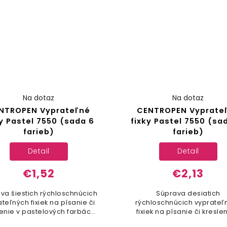
Na dotaz
Na dotaz
NTROPEN Vyprateľné
CENTROPEN Vyprate
ky Pastel 7550 (sada 6
fixky Pastel 7550 (sa
farieb)
farieb)
Detail
Detail
€1,52
€2,13
va šiestich rýchloschnúcich
Súprava desiatich
teľných fixiek na písanie či
rýchloschnúcich vyprateľ
lenie v pastelových farbách
fixiek na písanie či kresle
nielen pre staršie deti
pastelových farbách niele