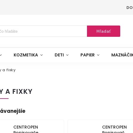
DO
Hľadať
KOZMETIKA
DETI
PAPIER
MAZNÁČI
y a fixky
Y A FIXKY
ávanejšie
CENTROPEN
CENTROPEN
Popisovače
Popisovač