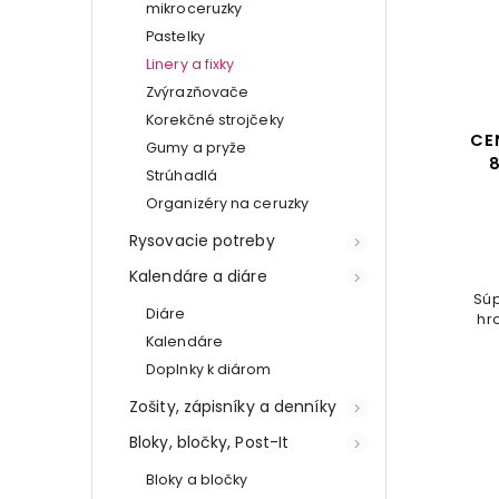
mikroceruzky
Pastelky
Linery a fixky
Zvýrazňovače
Korekčné strojčeky
CE
Gumy a pryže
Strúhadlá
Organizéry na ceruzky
Rysovacie potreby
Kalendáre a diáre
Súp
Diáre
hr
Kalendáre
Doplnky k diárom
Zošity, zápisníky a denníky
Bloky, bločky, Post-It
Bloky a bločky