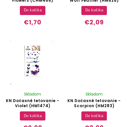
Flowers (CHM488)
Wolf Feather (HM828)
Do košíka
Do košíka
€1,70
€2,09
Skladom
Skladom
KN Dočasné tetovanie -
KN Dočasné tetovanie -
Violet (HM1474)
Scorpion (HM283)
Do košíka
Do košíka