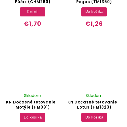
Púčik (CHM260)
Pegas (TM1360)
Detail
Do košíka
€1,70
€1,26
Skladom
Skladom
KN Dočasné tetovanie -
KN Dočasné tetovanie -
Motýle (HM091)
Lotus (HM1323)
Do košíka
Do košíka