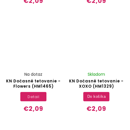
€2,09
€2,09
Na dotaz
Skladom
KN Dočasné tetovanie -
KN Dočasné tetovanie -
Flowers (HM1465)
XOXO (HM1329)
Detail
Do košíka
€2,09
€2,09