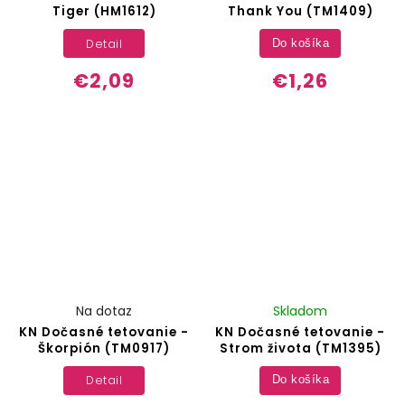
Tiger (HM1612)
Thank You (TM1409)
Detail
Do košíka
€2,09
€1,26
Na dotaz
Skladom
KN Dočasné tetovanie -
KN Dočasné tetovanie -
Škorpión (TM0917)
Strom života (TM1395)
Detail
Do košíka