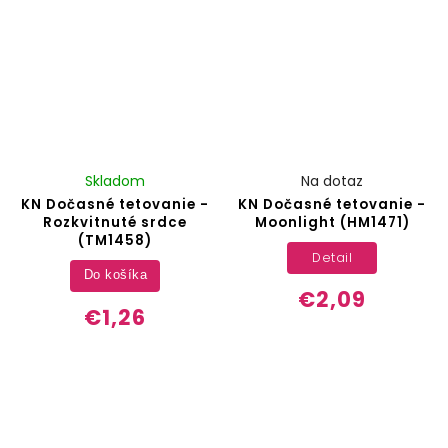
Skladom
Na dotaz
KN Dočasné tetovanie -
KN Dočasné tetovanie -
Rozkvitnuté srdce
Moonlight (HM1471)
(TM1458)
Detail
Do košíka
€2,09
€1,26