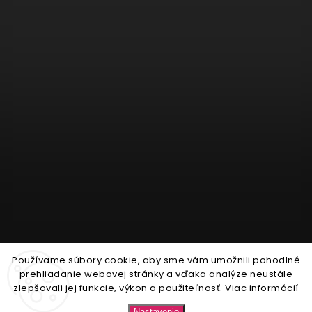
Používame súbory cookie, aby sme vám umožnili pohodlné
Sledovať na Instagrame
prehliadanie webovej stránky a vďaka analýze neustále
zlepšovali jej funkcie, výkon a použiteľnosť.
Viac informácií
Copyright 2026
Nonari.sk
. Všetky práva vyhradené.
Nastavenie