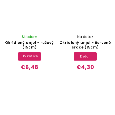
Skladom
Na dotaz
Okrídlený anjel - ružový
Okrídlený anjel - červené
(15cm)
srdce (15cm)
Detail
Do košíka
€6,48
€4,30