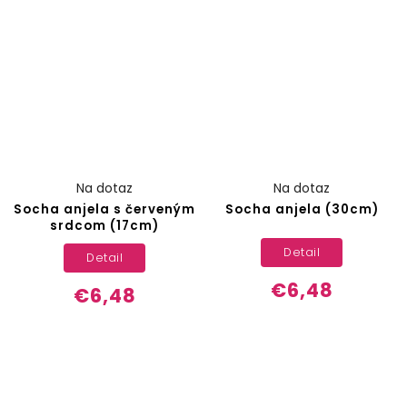
Na dotaz
Na dotaz
Socha anjela s červeným
Socha anjela (30cm)
srdcom (17cm)
Detail
Detail
€6,48
€6,48