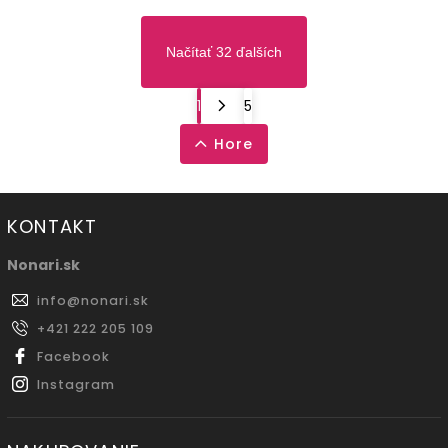
Načítať 32 ďalších
1
5
Hore
KONTAKT
Nonari.sk
info
@
nonari.sk
+421 222 205 109
Facebook
Instagram