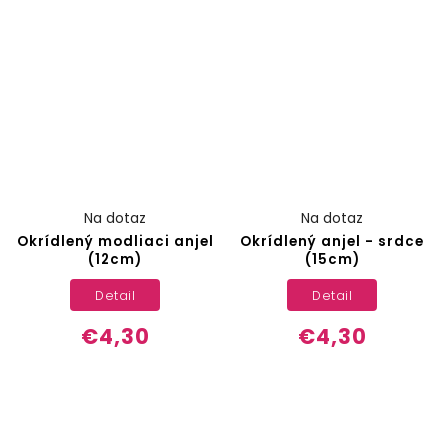
Na dotaz
Na dotaz
Okrídlený modliaci anjel
Okrídlený anjel - srdce
(12cm)
(15cm)
Detail
Detail
€4,30
€4,30