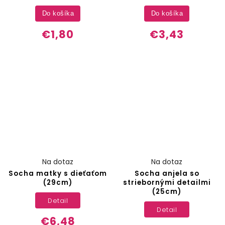
Do košíka
Do košíka
€1,80
€3,43
Na dotaz
Na dotaz
Socha matky s dieťaťom
Socha anjela so
(29cm)
striebornými detailmi
(25cm)
Detail
Detail
€6,48