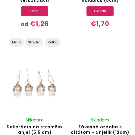
veľkostiach
holubicu (5cm)
Detail
Detail
€1,26
€1,70
od
Malá
Střední
Velká
Skladom
Skladom
Dekorácia na stromček
Závesná ozdoba s
anjel (5,5 cm)
citátom - anjelik (12cm)