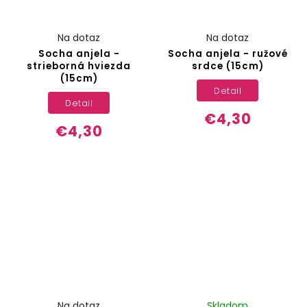
Na dotaz
Na dotaz
Socha anjela -
Socha anjela - ružové
strieborná hviezda
srdce (15cm)
(15cm)
Detail
Detail
€4,30
€4,30
Na dotaz
Skladom