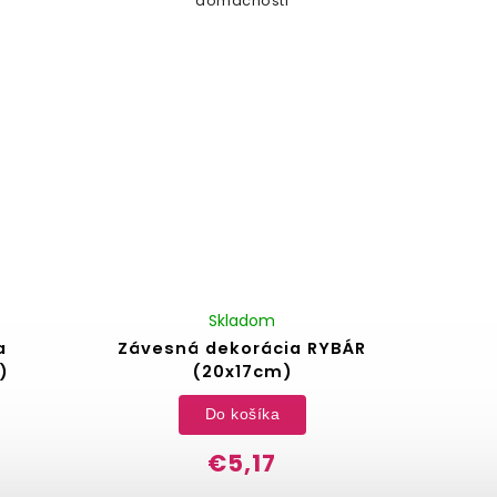
domácnosti
Skladom
a
Závesná dekorácia RYBÁR
)
(20x17cm)
Do košíka
€5,17