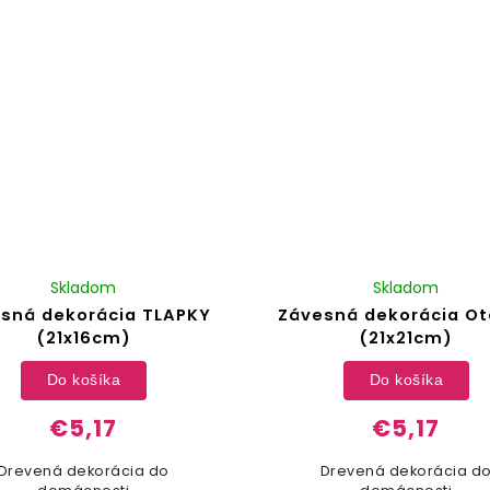
Skladom
Skladom
sná dekorácia TLAPKY
Závesná dekorácia O
(21x16cm)
(21x21cm)
Do košíka
Do košíka
€5,17
€5,17
Drevená dekorácia do
Drevená dekorácia d