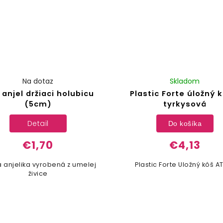
Na dotaz
Skladom
 anjel držiaci holubicu
Plastic Forte úložný k
(5cm)
tyrkysová
Detail
Do košíka
€1,70
€4,13
 anjelika vyrobená z umelej
Plastic Forte Uložný kôš A
živice