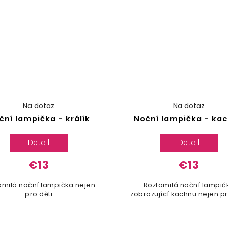
Na dotaz
Na dotaz
ční lampička - králík
Noční lampička - ka
Detail
Detail
€13
€13
omilá noční lampička nejen
Roztomilá noční lampič
pro děti
zobrazující kachnu nejen pr