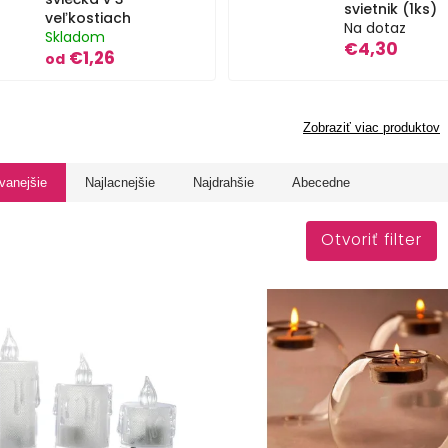
svietnik (1ks)
veľkostiach
Na dotaz
Skladom
€4,30
€1,26
od
Zobraziť viac produktov
vanejšie
Najlacnejšie
Najdrahšie
Abecedne
Otvoriť filter