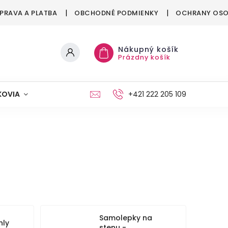
PRAVA A PLATBA
OBCHODNÉ PODMIENKY
OCHRANY OSO
Nákupný košík
Prázdny košík
KOVIA
MAŠKRTENIE
PÁRTY
+421 222 205 109
MÓDA
Samolepky na
hly
stenu -