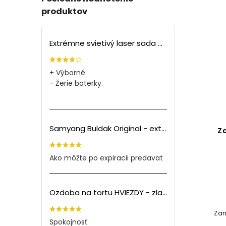
produktov
Extrémne svietivý laser sada + 4 nástavce
+ Výborné
- Žerie baterky.
Samyang Buldak Original - extra pálivé kuracie rezance (140g) PO EXPIRÁCII
Z
Ako môžte po expiracii predavat
Ozdoba na tortu HVIEZDY - zlatá (5ks)
Zam
Spokojnosť