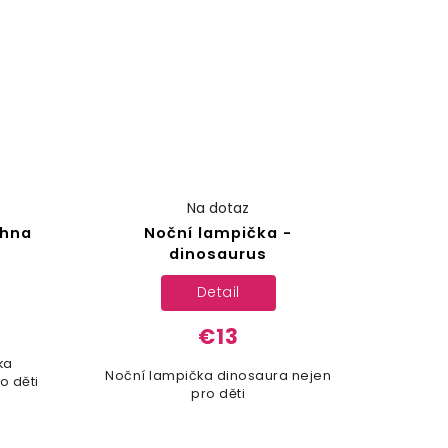
Na dotaz
chna
Noční lampička -
dinosaurus
Detail
€13
ka
Noční lampička dinosaura nejen
o děti
pro děti