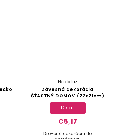
Na dotaz
tecko
Závesná dekorácia
ŠŤASTNÝ DOMOV (27x21cm)
Detail
€5,17
o
Drevená dekorácia do