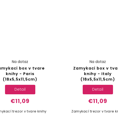
Na dotaz
Na dotaz
amykací box v tvare
Zamykací box v tva
knihy - Paris
knihy - Italy
(18x5,5x11,5cm)
(18x5,5x11,5cm)
Detail
Detail
€11,09
€11,09
ykací trezor v tvare knihy
Zamykací trezor v tvare k