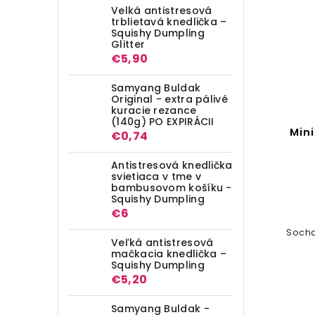
Velká antistresová
trblietavá knedlička –
Squishy Dumpling
Glitter
€5,90
Samyang Buldak
Original - extra pálivé
kuracie rezance
(140g) PO EXPIRÁCII
Mini
€0,74
Antistresová knedlička
svietiaca v tme v
bambusovom košíku -
Squishy Dumpling
€6
Socha
Veľká antistresová
mačkacia knedlička –
Squishy Dumpling
€5,20
Samyang Buldak -