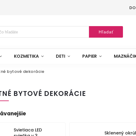
DO
Hľadať
KOZMETIKA
DETI
PAPIER
MAZNÁČI
tné bytové dekorácie
TNÉ BYTOVÉ DEKORÁCIE
ávanejšie
Svietiaca LED
Sklenený okrú
sviečka v 3