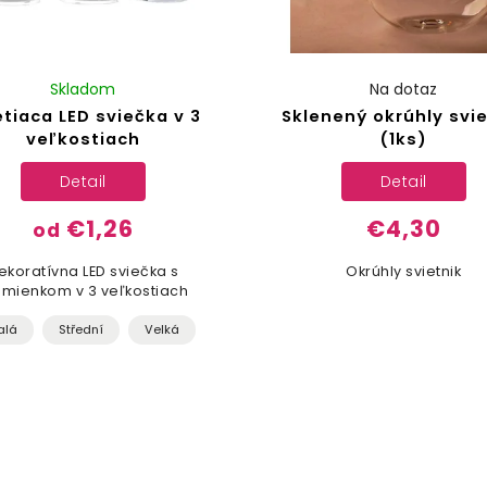
Skladom
Na dotaz
etiaca LED sviečka v 3
Sklenený okrúhly svie
veľkostiach
(1ks)
Detail
Detail
€1,26
€4,30
od
ekoratívna LED sviečka s
Okrúhly svietnik
amienkom v 3 veľkostiach
alá
Střední
Velká