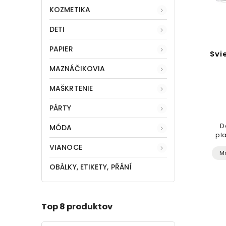
KOZMETIKA
DETI
PAPIER
Svi
MAZNÁČIKOVIA
MAŠKRTENIE
PÁRTY
D
MÓDA
pl
VIANOCE
M
OBÁLKY, ETIKETY, PŘÁNÍ
Top 8 produktov