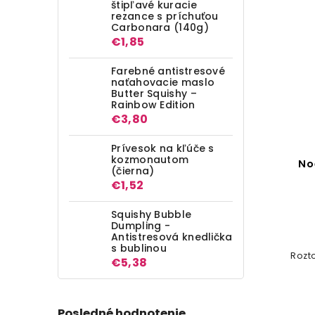
štipľavé kuracie
rezance s príchuťou
Carbonara (140g)
€1,85
Farebné antistresové
naťahovacie maslo
Butter Squishy –
Rainbow Edition
€3,80
Prívesok na kľúče s
kozmonautom
No
(čierna)
€1,52
Squishy Bubble
Dumpling -
Antistresová knedlička
s bublinou
Rozt
€5,38
Posledné hodnotenie