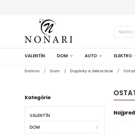
VALENTÍN
DOM
AUTO
ELEKTRO
Domov
/
Dom
/
Doplnky a dekorácie
/
Osta
OSTA
Kategórie
Najpred
VALENTÍN
DOM