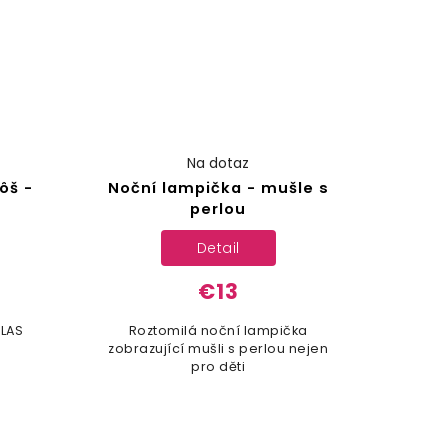
Na dotaz
ôš -
Noční lampička - mušle s
perlou
Detail
€13
TLAS
Roztomilá noční lampička
zobrazující mušli s perlou nejen
pro děti