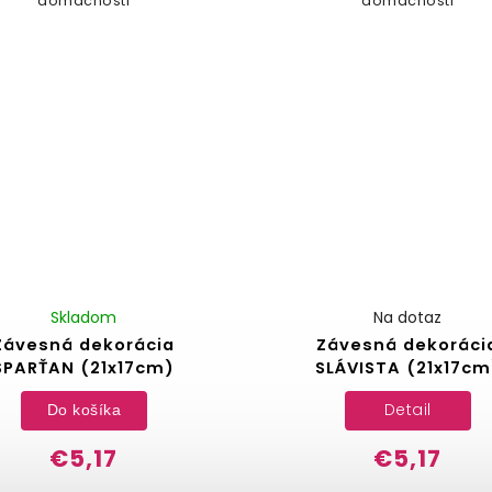
domácnosti
domácnosti
Skladom
Na dotaz
Závesná dekorácia
Závesná dekoráci
SPARŤAN (21x17cm)
SLÁVISTA (21x17cm
Detail
Do košíka
€5,17
€5,17