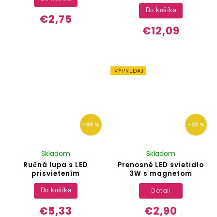
Do košíka
€2,75
€12,09
VÝPREDAJ
–34 %
–32 %
Skladom
Skladom
Ručná lupa s LED
Prenosné LED svietidlo
prisvietením
3W s magnetom
Detail
Do košíka
€5,33
€2,90