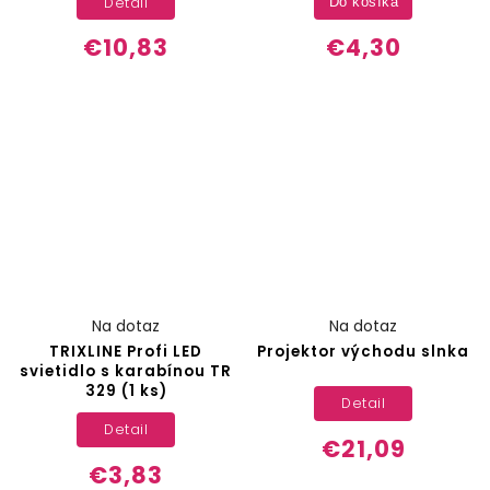
Detail
Do košíka
€10,83
€4,30
Na dotaz
Na dotaz
TRIXLINE Profi LED
Projektor východu slnka
svietidlo s karabínou TR
329 (1 ks)
Detail
Detail
€21,09
€3,83