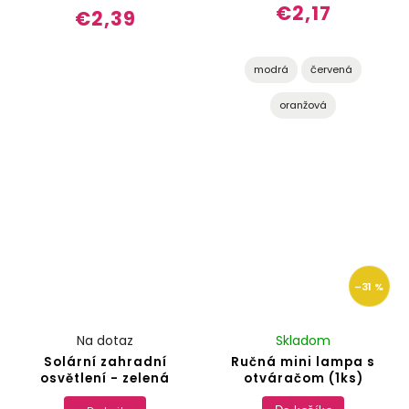
€2,17
€2,39
modrá
červená
oranžová
–31 %
Na dotaz
Skladom
Solární zahradní
Ručná mini lampa s
osvětlení - zelená
otváračom (1ks)