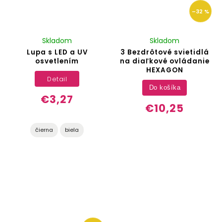
–32 %
Skladom
Skladom
Lupa s LED a UV
3 Bezdrôtové svietidlá
osvetlením
na diaľkové ovládanie
HEXAGON
Detail
Do košíka
€3,27
€10,25
čierna
biela