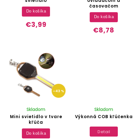
svietidlo
ovládačom a
časovačom
Do košíka
Do košíka
€3,99
€8,78
–43 %
Skladom
Skladom
Mini svietidlo v tvare
Výkonná COB kľúčenka
kľúča
Detail
Do košíka