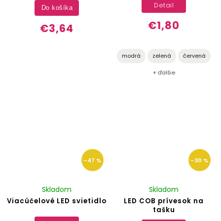
Detail
Do košíka
€1,80
€3,64
modrá
zelená
červená
+ ďalšie
–47 %
–30 %
Skladom
Skladom
Viacúčelové LED svietidlo
LED COB prívesok na
tašku