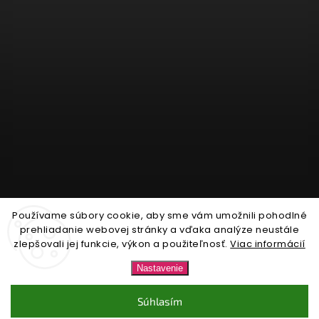
Používame súbory cookie, aby sme vám umožnili pohodlné
Sledovať na Instagrame
prehliadanie webovej stránky a vďaka analýze neustále
zlepšovali jej funkcie, výkon a použiteľnosť.
Viac informácií
Copyright 2026
Nonari.sk
. Všetky práva vyhradené.
Nastavenie
Upraviť nastavenie cookies
Súhlasím
Vytvořil
Shoptet
| Design
Shoptak.cz.