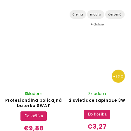
čierna
modrá
červená
+ ďalšie
–23 %
Skladom
Skladom
Profesionálna policajná
2 svietiace zapínače 3W
baterka SWAT
Do košíka
Do košíka
€3,27
€9,88