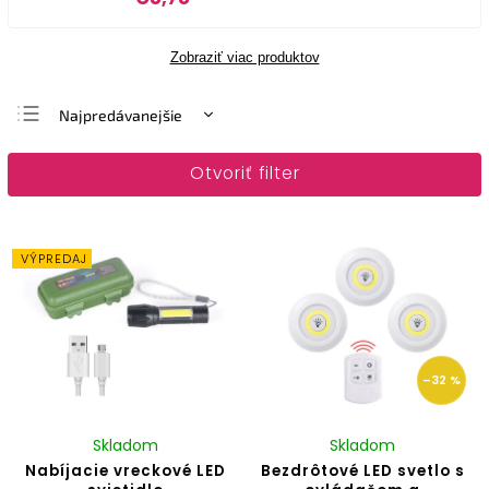
Zobraziť viac produktov
Najpredávanejšie
Najlacnejšie
Otvoriť filter
Najdrahšie
Abecedne
VÝPREDAJ
–32 %
Skladom
Skladom
Nabíjacie vreckové LED
Bezdrôtové LED svetlo s