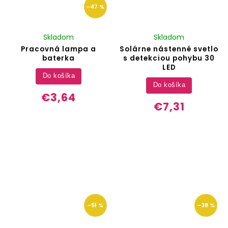
–47 %
Skladom
Skladom
Pracovná lampa a
Solárne nástenné svetlo
baterka
s detekciou pohybu 30
LED
Do košíka
Do košíka
€3,64
€7,31
–51 %
–38 %