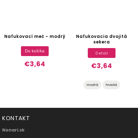
Nafukovací meč - modrý
Nafukovacia dvojitá
sekera
Do košíka
Detail
€3,64
€3,64
modrá
hnedá
KONTAKT
Nonari.sk