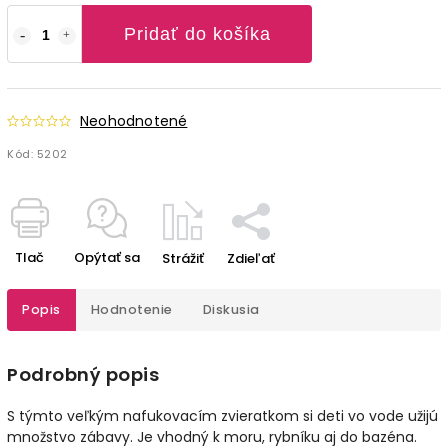
Pridať do košíka
Neohodnotené
Kód:
5202
Tlač
Opýtať sa
Strážiť
Zdieľať
Popis
Hodnotenie
Diskusia
Podrobný popis
S týmto veľkým nafukovacím
zvieratkom si deti vo vode užijú
množstvo zábavy. Je vhodný k moru, rybníku aj do bazéna.