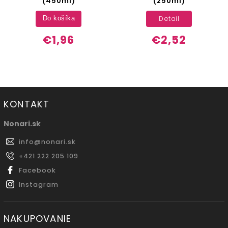
(450ml)
(250ml)
Detail
Do košíka
€1,96
€2,52
KONTAKT
Nonari.sk
info
@
nonari.sk
+421 222 205 109
Facebook
Instagram
NAKUPOVANIE