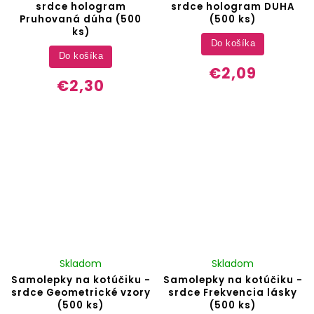
srdce hologram
srdce hologram DUHA
Pruhovaná dúha (500
(500 ks)
ks)
Do košíka
Do košíka
€2,09
€2,30
Skladom
Skladom
Samolepky na kotúčiku -
Samolepky na kotúčiku -
srdce Geometrické vzory
srdce Frekvencia lásky
(500 ks)
(500 ks)