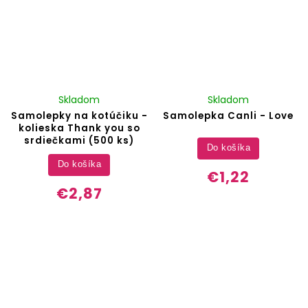
Skladom
Skladom
Samolepky na kotúčiku -
Samolepka Canli - Love
kolieska Thank you so
srdiečkami (500 ks)
Do košíka
Do košíka
€1,22
€2,87