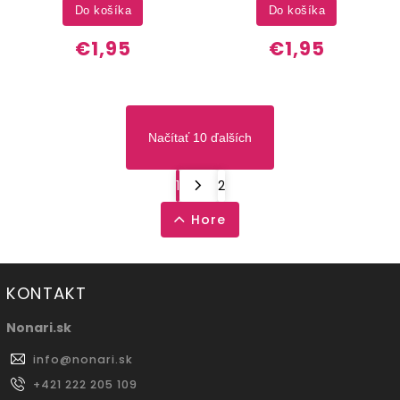
Do košíka
Do košíka
€1,95
€1,95
Načítať 10 ďalších
1
2
Hore
KONTAKT
Nonari.sk
info
@
nonari.sk
+421 222 205 109