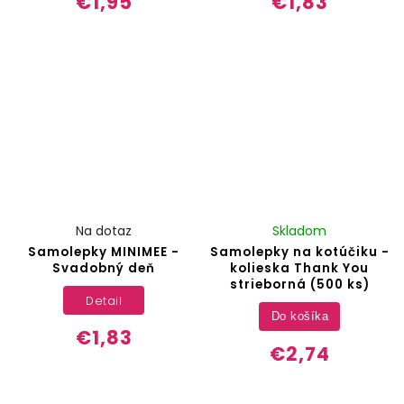
€1,95
€1,83
Na dotaz
Skladom
Samolepky MINIMEE -
Samolepky na kotúčiku -
Svadobný deň
kolieska Thank You
strieborná (500 ks)
Detail
Do košíka
€1,83
€2,74