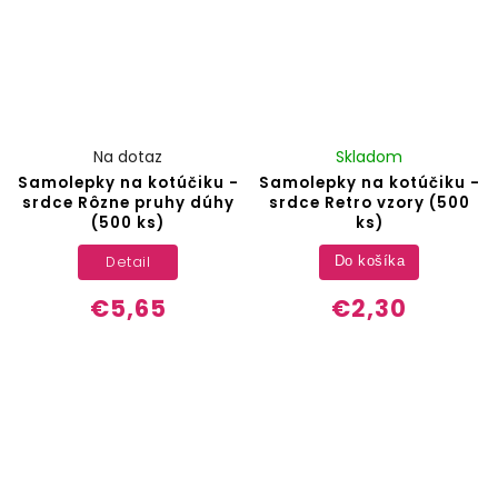
Na dotaz
Skladom
Samolepky na kotúčiku -
Samolepky na kotúčiku -
srdce Rôzne pruhy dúhy
srdce Retro vzory (500
(500 ks)
ks)
Detail
Do košíka
€5,65
€2,30