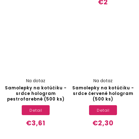
€2
Na dotaz
Na dotaz
Samolepky na kotúčiku -
Samolepky na kotúčiku -
srdce hologram
srdce červené hologram
pestrofarebné (500 ks)
(500 ks)
Detail
Detail
€3,61
€2,30