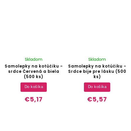
Skladom
Skladom
Samolepky na kotúčiku -
Samolepky na kotúčiku -
srdce Červená a biela
Srdce bije pre lásku (500
(500 ks)
ks)
Do košíka
Do košíka
€5,17
€5,57