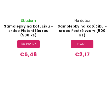
Skladom
Na dotaz
Samolepky na kotúčiku -
Samolepky na kotúčiku -
srdce Pletení láskou
srdce Pestré vzory (500
(500 ks)
ks)
Detail
Do košíka
€5,48
€2,17