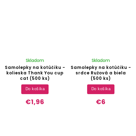
Skladom
Skladom
Samolepky na kotúčiku -
Samolepky na kotúčiku -
kolieska Thank You cup
srdce Ružová a biela
cat (500 ks)
(500 ks)
Do košíka
Do košíka
€1,96
€6