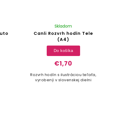
Skladom
Auto
Canli Rozvrh hodín Tele
(A4)
Do košíka
€1,70
Rozvrh hodín s ilustráciou teľaťa,
vyrobený v slovenskej dielni