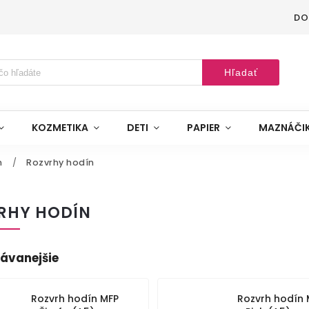
DO
Hľadať
KOZMETIKA
DETI
PAPIER
MAZNÁČI
n
/
Rozvrhy hodín
RHY HODÍN
ávanejšie
Rozvrh hodín MFP
Rozvrh hodín 