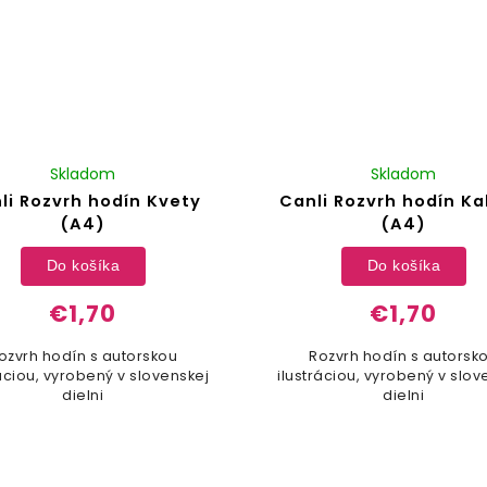
Skladom
Skladom
li Rozvrh hodín Kvety
Canli Rozvrh hodín K
(A4)
(A4)
Do košíka
Do košíka
€1,70
€1,70
ozvrh hodín s autorskou
Rozvrh hodín s autorsk
ráciou, vyrobený v slovenskej
ilustráciou, vyrobený v slov
dielni
dielni