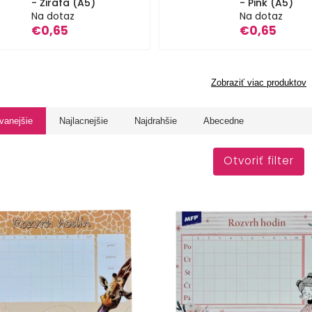
- Žirafa (A5)
- Pink (A5)
Na dotaz
Na dotaz
€0,65
€0,65
Zobraziť viac produktov
vanejšie
Najlacnejšie
Najdrahšie
Abecedne
Otvoriť filter