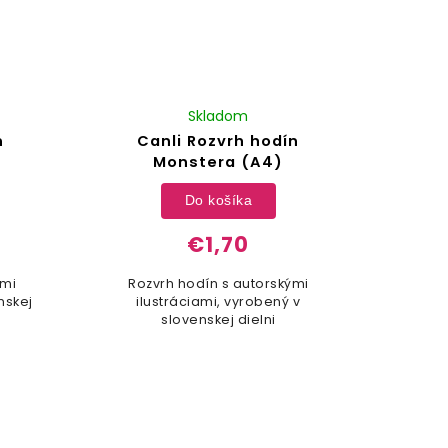
Skladom
n
Canli Rozvrh hodín
Monstera (A4)
Do košíka
€1,70
ami
Rozvrh hodín s autorskými
nskej
ilustráciami, vyrobený v
slovenskej dielni