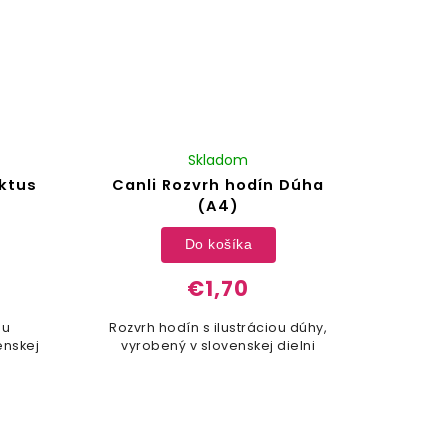
Skladom
aktus
Canli Rozvrh hodín Dúha
(A4)
Do košíka
€1,70
ou
Rozvrh hodín s ilustráciou dúhy,
enskej
vyrobený v slovenskej dielni