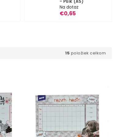
- Psík (A5)
Na dotaz
€0,65
15
položiek celkom