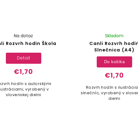
Na dotaz
Skladom
li Rozvrh hodín Škola
Canli Rozvrh hodí
Slnečnica (A4)
Detail
Do košíka
€1,70
€1,70
ozvrh hodín s autorskými
Rozvrh hodín s ilustráci
ilustráciami, vyrobený v
slnečníc, vyrobený v slove
slovenskej dielni
dielni