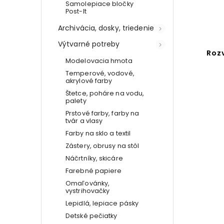
Samolepiace bločky
Post-It
Archivácia, dosky, triedenie
Výtvarné potreby
Roz
Modelovacia hmota
Temperové, vodové,
akrylové farby
Štetce, poháre na vodu,
palety
Prstové farby, farby na
tvár a vlasy
Farby na sklo a textil
Zástery, obrusy na stôl
Náčrtníky, skicáre
Farebné papiere
Omaľovánky,
vystrihovačky
Lepidlá, lepiace pásky
Detské pečiatky