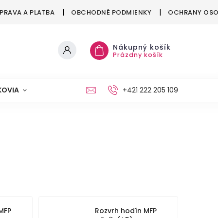
PRAVA A PLATBA
OBCHODNÉ PODMIENKY
OCHRANY OSO
Nákupný košík
Prázdny košík
KOVIA
MAŠKRTENIE
PÁRTY
+421 222 205 109
MÓDA
MFP
Rozvrh hodín MFP