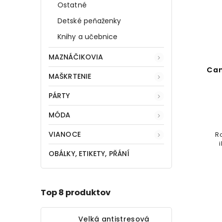
Ostatné
Detské peňaženky
Knihy a učebnice
MAZNÁČIKOVIA
Can
MAŠKRTENIE
PÁRTY
MÓDA
VIANOCE
R
OBÁLKY, ETIKETY, PŘÁNÍ
Top 8 produktov
Velká antistresová