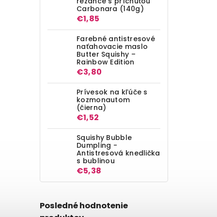
rezance s príchuťou
Carbonara (140g)
€1,85
Farebné antistresové
naťahovacie maslo
Butter Squishy –
Rainbow Edition
€3,80
Prívesok na kľúče s
kozmonautom
(čierna)
€1,52
Squishy Bubble
Dumpling -
Antistresová knedlička
s bublinou
€5,38
Posledné hodnotenie