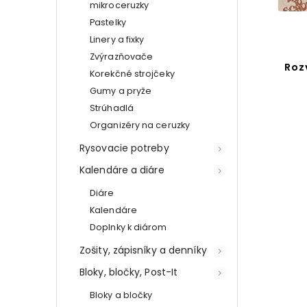
mikroceruzky
Pastelky
Linery a fixky
Zvýrazňovače
Roz
Korekčné strojčeky
Gumy a pryže
Strúhadlá
Organizéry na ceruzky
Rysovacie potreby
Kalendáre a diáre
Diáre
Kalendáre
Doplnky k diárom
Zošity, zápisníky a denníky
Bloky, bločky, Post-It
Bloky a bločky