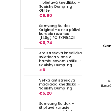
trblietavá knedlička –
Squishy Dumpling
Glitter
€5,90
Samyang Buldak
Original - extra pálivé
kuracie rezance
(140g) PO EXPIRÁCII
€0,74
Can
Antistresová knedlička
svietiaca v tme v
bambusovom košíku -
Squishy Dumpling
€6
Veľká antistresová
R
mačkacia knedlička –
ilust
Squishy Dumpling
€5,20
Samyang Buldak -
štipľavé kuracie