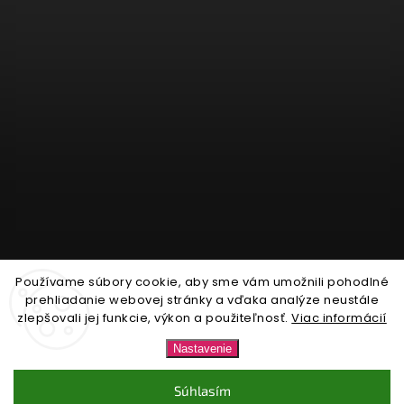
Používame súbory cookie, aby sme vám umožnili pohodlné
Sledovať na Instagrame
prehliadanie webovej stránky a vďaka analýze neustále
zlepšovali jej funkcie, výkon a použiteľnosť.
Viac informácií
Copyright 2026
Nonari.sk
. Všetky práva vyhradené.
Nastavenie
Upraviť nastavenie cookies
Súhlasím
Vytvořil
Shoptet
| Design
Shoptak.cz.