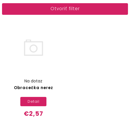
Najlacnejšie
Otvoriť filter
Najdrahšie
Abecedne
Na dotaz
Obracečka nerez
Detail
€2,57