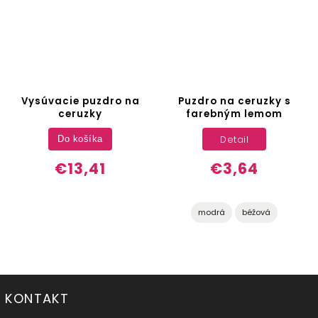
Vysúvacie puzdro na
Puzdro na ceruzky s
ceruzky
farebným lemom
Detail
Do košíka
€13,41
€3,64
modrá
béžová
KONTAKT