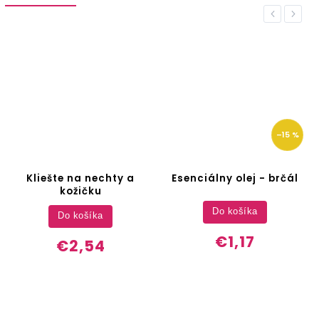
Previous
Next
–15 %
Kliešte na nechty a
Esenciálny olej - brčál
kožičku
Do košíka
Do košíka
€1,17
€2,54