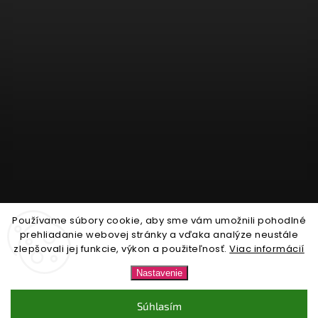
Používame súbory cookie, aby sme vám umožnili pohodlné
Sledovať na Instagrame
prehliadanie webovej stránky a vďaka analýze neustále
zlepšovali jej funkcie, výkon a použiteľnosť.
Viac informácií
Copyright 2026
Nonari.sk
. Všetky práva vyhradené.
Nastavenie
Upraviť nastavenie cookies
Súhlasím
Vytvořil
Shoptet
| Design
Shoptak.cz.