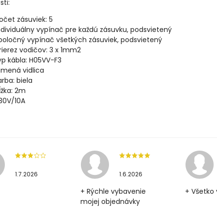
sti:
očet zásuviek: 5
ndividuálny vypínač pre každú zásuvku, podsvietený
poločný vypínač všetkých zásuviek, podsvietený
rierez vodičov: 3 x 1mm2
yp kábla: H05VV-F3
omená vidlica
arba: biela
ĺžka: 2m
30V/10A
1.7.2026
1.6.2026
+ Rýchle vybavenie
+ Všetko 
mojej objednávky