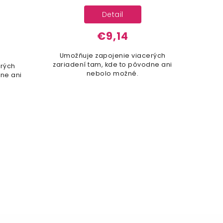
Detail
€9,14
Umožňuje zapojenie viacerých
zariadení tam, kde to pôvodne ani
erých
nebolo možné.
dne ani