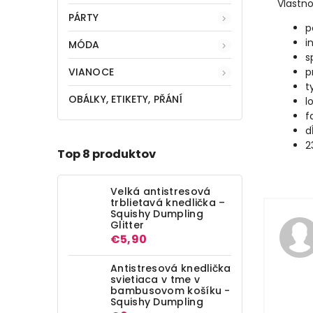
Vlastno
PÁRTY
p
i
MÓDA
s
VIANOCE
p
t
OBÁLKY, ETIKETY, PŘÁNÍ
l
f
d
2
Top 8 produktov
Velká antistresová
trblietavá knedlička –
Squishy Dumpling
Glitter
€5,90
Antistresová knedlička
svietiaca v tme v
bambusovom košíku -
Squishy Dumpling