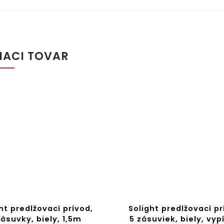
IACI TOVAR
ht predlžovací prívod,
Solight predlžovací pr
zásuvky, biely, 1,5m
5 zásuviek, biely, vyp