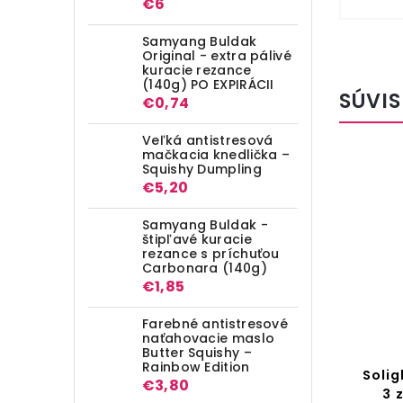
€6
Samyang Buldak
Original - extra pálivé
kuracie rezance
(140g) PO EXPIRÁCII
SÚVIS
€0,74
Veľká antistresová
mačkacia knedlička –
Squishy Dumpling
VÝPREDAJ
€5,20
Samyang Buldak -
štipľavé kuracie
rezance s príchuťou
Carbonara (140g)
€1,85
Farebné antistresové
naťahovacie maslo
Butter Squishy –
Rainbow Edition
Solight predlžovací prívod
Solig
€3,80
kocka, 4 zásuvky, kábel 2m
3 