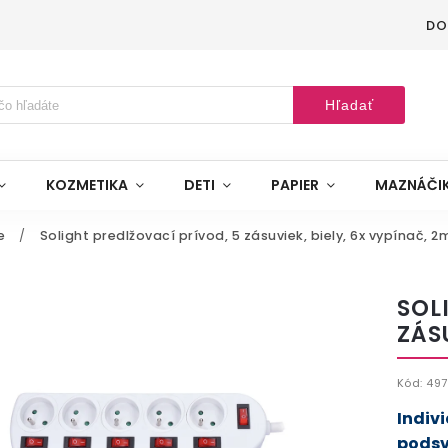
DO
Hľadať
KOZMETIKA
DETI
PAPIER
MAZNÁČI
e
/
Solight predlžovací prívod, 5 zásuviek, biely, 6x vypínač, 2
SOL
ZÁS
Kód:
497
Indiv
podsv