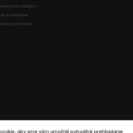
osobných údajov
ia a vrátenie
hod & partneri
Copyright 2026
Nonari.sk
. Všetky práva vyhradené.
cookie, aby sme vám umožnili pohodlné prehliadanie