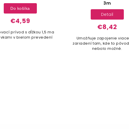
3m
Do košíka
Detail
€4,59
€8,42
ovací prívod s dĺžkou 1,5 ma
uvkami v bielom prevedení
Umožňuje zapojenie viac
zariadení tam, kde to pôvo
nebolo možné.