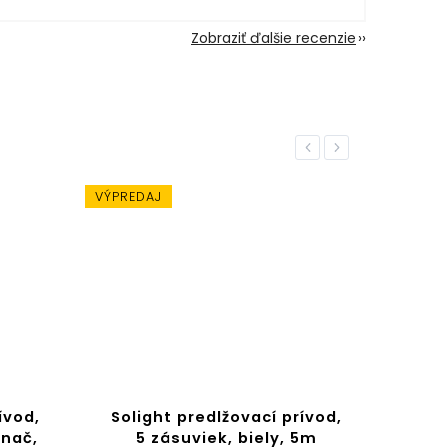
Zobraziť ďalšie recenzie
Previous
Next
VÝPREDAJ
ívod,
Solight predlžovací prívod,
Sol
ínač,
5 zásuviek, biely, 5m