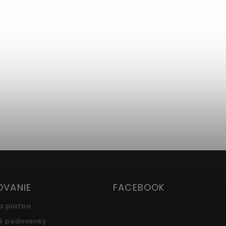
OVANIE
FACEBOOK
a platba
é podmienky