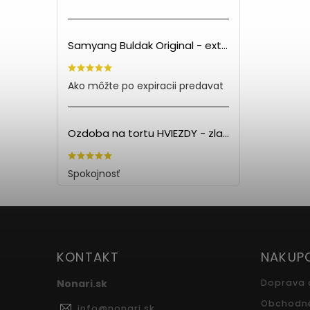
Samyang Buldak Original - extra pálivé kuracie rezance (140g) PO EXPIRÁCII
Ako môžte po expiracii predavat
Ozdoba na tortu HVIEZDY - zlatá (5ks)
Spokojnosť
KONTAKT
NAKUP
Nonari.sk
Doprava 
Obchodn
info
@
nonari.sk