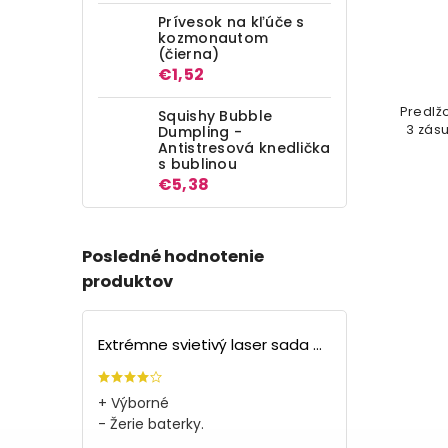
Prívesok na kľúče s
Detail
kozmonautom
(čierna)
€13,92
€1,52
Kompaktné zásuvkové pole -
Predlž
Squishy Bubble
kocka s dĺžkou strany iba 7,5cm
3 zás
Dumpling -
Antistresová knedlička
s bublinou
€5,38
Posledné hodnotenie
produktov
Extrémne svietivý laser sada + 4 nástavce
+ Výborné
- Žerie baterky.