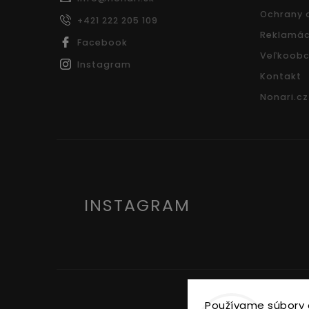
Ochrany 
+421 222 205 109
Reklamác
Facebook
Veľkoobc
Instagram
Kontakt
Nonari.cz
INSTAGRAM
Používame súbory 