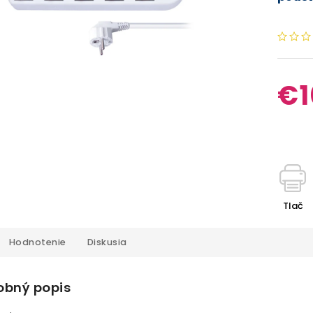
€1
Tlač
Hodnotenie
Diskusia
obný popis