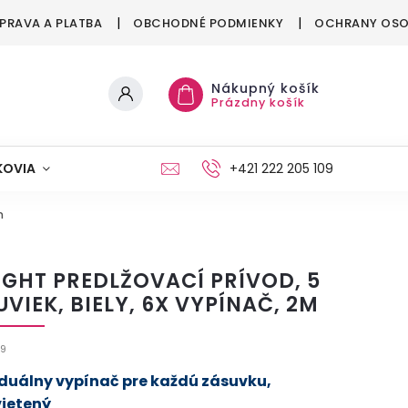
PRAVA A PLATBA
OBCHODNÉ PODMIENKY
OCHRANY OSO
Nákupný košík
Prázdny košík
KOVIA
MAŠKRTENIE
PÁRTY
+421 222 205 109
MÓDA
m
IGHT PREDLŽOVACÍ PRÍVOD, 5
UVIEK, BIELY, 6X VYPÍNAČ, 2M
9
iduálny vypínač pre každú zásuvku,
ietený