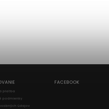
OVANIE
FACEBOOK
a platba
é podmienky
osobných údajov