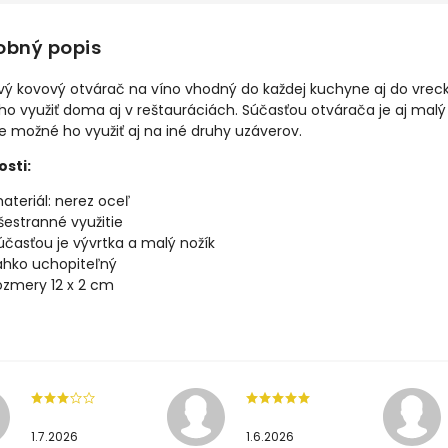
obný popis
vý kovový otvárač na víno vhodný do každej kuchyne aj do vreck
o využiť doma aj v reštauráciách. Súčasťou otvárača je aj malý
Je možné ho využiť aj na iné druhy uzáverov.
osti:
ateriál: nerez oceľ
šestranné využitie
účasťou je vývrtka a malý nožík
ahko uchopiteľný
ozmery 12 x 2 cm
1.7.2026
1.6.2026