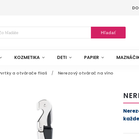
DO
Hľadať
KOZMETIKA
DETI
PAPIER
MAZNÁČI
vrtky a otvárače fliaš
/
Nerezový otvárač na víno
NER
Nerez
každe