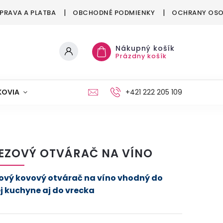
PRAVA A PLATBA
OBCHODNÉ PODMIENKY
OCHRANY OSO
Nákupný košík
Prázdny košík
KOVIA
MAŠKRTENIE
PÁRTY
+421 222 205 109
MÓDA
EZOVÝ OTVÁRAČ NA VÍNO
ový kovový otvárač na víno vhodný do
j kuchyne aj do vrecka