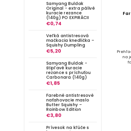
Samyang Buldak
Original - extra pálivé
kuracie rezance
Krájač na pizzu double
Far
(140g) PO EXPIRÁCII
€0,74
Do košíka
Veľká antistresová
€2,54
mačkacia knedlička –
Squishy Dumpling
€5,20
Krájač na pizzu double z nerezovej
Prehľa
ocele
na 
f
Samyang Buldak -
štipľavé kuracie
rezance s príchuťou
Carbonara (140g)
€1,85
Farebné antistresové
naťahovacie maslo
Butter Squishy –
Rainbow Edition
€3,80
Prívesok na kľúče s