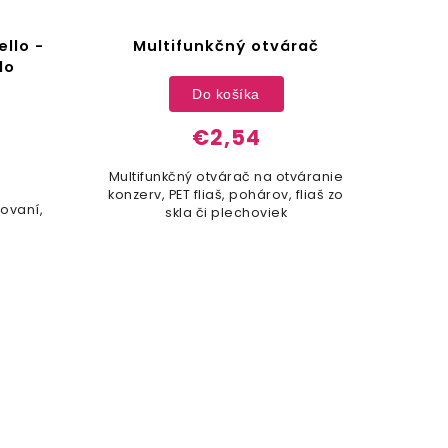
llo -
Multifunkčný otvárač
Ot
do
Do košíka
€2,54
Multifunkčný otvárač na otváranie
Otv
konzerv, PET fliaš, pohárov, fliaš zo
iovaní,
skla či plechoviek