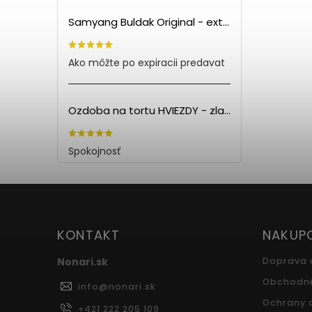
Samyang Buldak Original - extra pálivé kuracie rezance (140g) PO EXPIRÁCII
Ako môžte po expiracii predavat
Ozdoba na tortu HVIEZDY - zlatá (5ks)
Spokojnosť
KONTAKT
NAKUP
Nonari.sk
Doprava 
Obchodn
info
@
nonari.sk
Ochrany 
+421 222 205 109