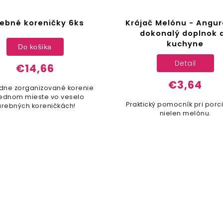
ebné koreničky 6ks
Krájač Melónu - Angure
dokonalý doplnok 
kuchyne
Do košíka
Detail
€14,66
€3,64
dne zorganizované korenie
jednom mieste vo veselo
Praktický pomocník pri porc
arebných koreničkách!
nielen melónu.