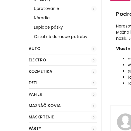
Upratovanie
Podr
Náradie
Nerezo
Lepiace pásky
Možno h
Ostatné domáce potreby
nožík. 
AUTO
Vlastn
m
ELEKTRO
v
s
KOZMETIKA
ľ
DETI
r
PAPIER
MAZNÁČIKOVIA
MAŠKRTENIE
PÁRTY