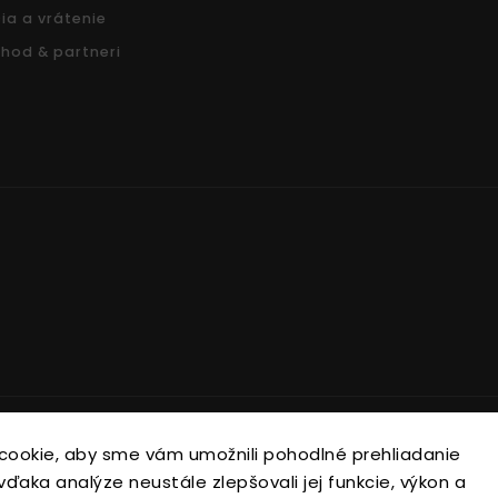
ia a vrátenie
hod & partneri
Copyright 2026
Nonari.sk
. Všetky práva vyhradené.
cookie, aby sme vám umožnili pohodlné prehliadanie
Upraviť nastavenie cookies
ďaka analýze neustále zlepšovali jej funkcie, výkon a