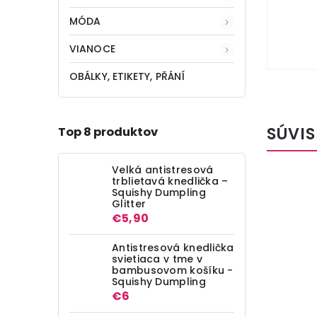
MÓDA
VIANOCE
OBÁLKY, ETIKETY, PŘÁNÍ
SÚVIS
Top 8 produktov
Velká antistresová
trblietavá knedlička –
Squishy Dumpling
Glitter
€5,90
Antistresová knedlička
svietiaca v tme v
bambusovom košíku -
Squishy Dumpling
€3,70
€6
–31 %