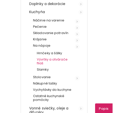
Doplnky a dekorácie
Kuchyňa
Náčinie na varenie
Pečenie
Skladovanie potravín
Krájanie
Na nápoje
Hrnčeky a šálky
Vývrtky a otvárače
fliaš
Slamky
Stolovanie
Nákupné tašky
Vychytávky do kuchyne
Ostatné kuchynské
pomôcky
Vonné sviečky, oleje a
Popis
difuzéry