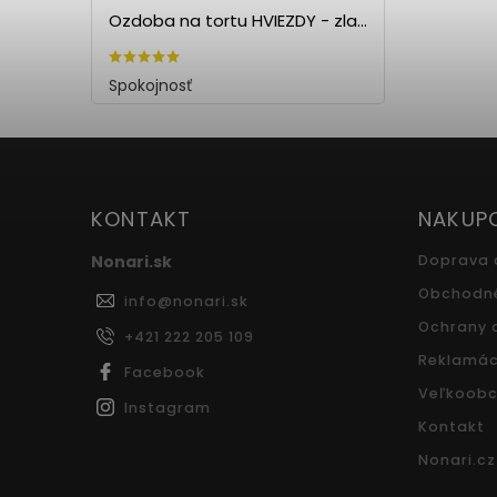
Ozdoba na tortu HVIEZDY - zlatá (5ks)
Spokojnosť
KONTAKT
NAKUP
Nonari.sk
Doprava 
Obchodn
info
@
nonari.sk
Ochrany 
+421 222 205 109
Reklamác
Facebook
Veľkoobc
Instagram
Kontakt
Nonari.cz