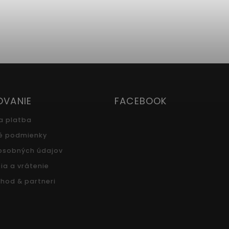
OVANIE
FACEBOOK
a platba
é podmienky
osobných údajov
ia a vrátenie
hod & partneri