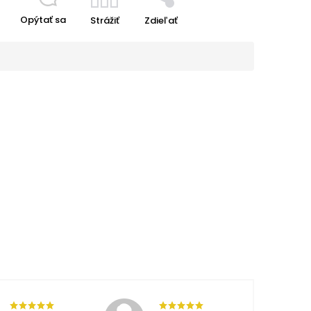
Opýtať sa
Strážiť
Zdieľať