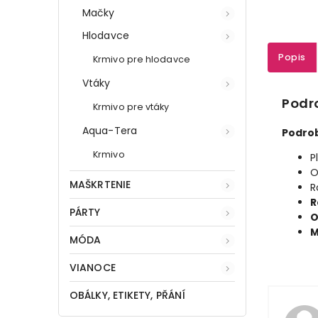
Mačky
Hlodavce
Popis
Krmivo pre hlodavce
Vtáky
Podr
Krmivo pre vtáky
Aqua-Tera
Podrob
Krmivo
P
O
MAŠKRTENIE
R
R
PÁRTY
O
M
MÓDA
VIANOCE
OBÁLKY, ETIKETY, PŘÁNÍ