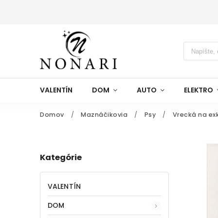
VALENTÍN
DOM
AUTO
ELEKTRO
Domov
/
Maznáčikovia
/
Psy
/
Vrecká na ex
Kategórie
VALENTÍN
DOM