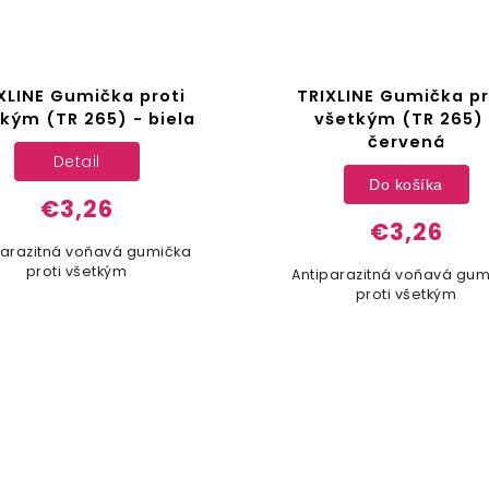
XLINE Gumička proti
TRIXLINE Gumička pr
kým (TR 265) - biela
všetkým (TR 265) 
červená
Detail
Do košíka
€3,26
€3,26
parazitná voňavá gumička
proti všetkým
Antiparazitná voňavá gum
proti všetkým