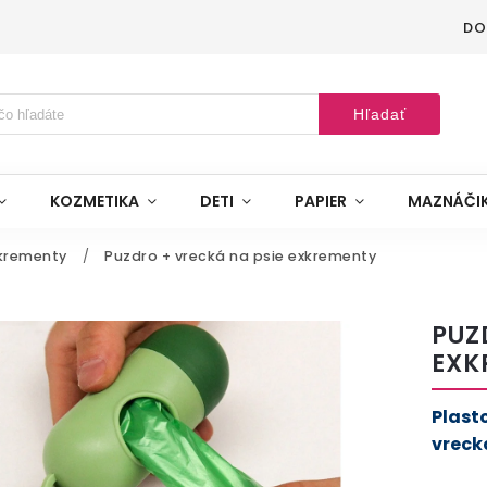
DO
Hľadať
KOZMETIKA
DETI
PAPIER
MAZNÁČI
krementy
/
Puzdro + vrecká na psie exkrementy
PUZ
EXK
Plasto
vreck