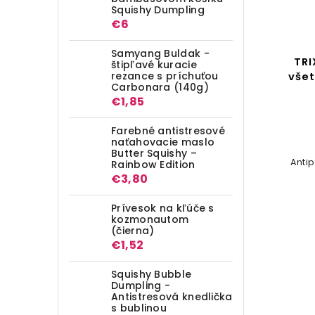
Squishy Dumpling
€6
Samyang Buldak -
TRIX psí obojok proti
TRI
štipľavé kuracie
rezance s príchuťou
parazitom (1 ks)
všet
Carbonara (140g)
€1,85
Detail
Farebné antistresové
€3,80
od
naťahovacie maslo
Butter Squishy –
Obojok pre psy odpudzujúce
Anti
Rainbow Edition
kliešte a blchy na báze prírodných
€3,80
esencií
Prívesok na kľúče s
kozmonautom
(čierna)
€1,52
Squishy Bubble
Dumpling -
Antistresová knedlička
s bublinou