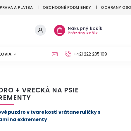
PRAVA A PLATBA
OBCHODNÉ PODMIENKY
OCHRANY OSO
Nákupný košík
Prázdny košík
KOVIA
MAŠKRTENIE
PÁRTY
+421 222 205 109
MÓDA
DRO + VRECKÁ NA PSIE
REMENTY
vé puzdro v tvare kosti vrátane ruličky s
ami na exkrementy