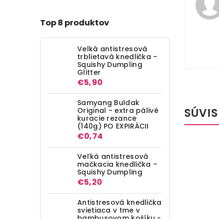
Top 8 produktov
Velká antistresová
trblietavá knedlička –
Squishy Dumpling
Glitter
€5,90
Samyang Buldak
SÚVIS
Original - extra pálivé
kuracie rezance
(140g) PO EXPIRÁCII
€0,74
Veľká antistresová
mačkacia knedlička –
Squishy Dumpling
€5,20
Antistresová knedlička
svietiaca v tme v
bambusovom košíku -