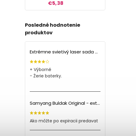
€5,38
Posledné hodnotenie
produktov
Extrémne svietivý laser sada + 4 nástavce
+ Výborné
- Žerie baterky.
Samyang Buldak Original - extra pálivé kuracie rezance (140g) PO EXPIRÁCII
Ako môžte po expiracii predavat