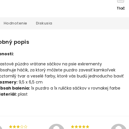
Tlač
Hodnotenie
Diskusia
obný popis
nosti:
lastové púzdro vrátane sáčkov na psie exkrementy
bsahuje háčik, za ktorý môžete puzdro zavesiť kamkoľvek
oztomilý tvar a veselé farby, ktoré vás budú jednoducho baviť
ozmery:
9,5 x 6,5 cm
bsah balenia:
1x puzdro a 1x rulička sáčkov v rovnakej farbe
ateriál:
plast