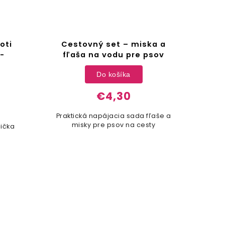
oti
Cestovný set – miska a
I
-
fľaša na vodu pre psov
mo
Do košíka
€4,30
Praktická napájacia sada fľaše a
misky pre psov na cesty
ička
Hr