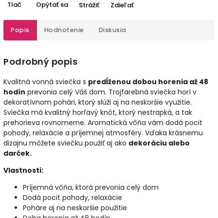
Tlač
Opýtať sa
Strážiť
Zdieľať
Popis
Hodnotenie
Diskusia
Podrobný popis
Kvalitná vonná sviečka s
predĺženou dobou horenia až 48
hodín
prevonia celý Váš dom. Trojfarebná sviečka horí v
dekoratívnom pohári, ktorý slúži aj na neskoršie využitie.
Sviečka má kvalitný horľavý knôt, ktorý nestrapká, a tak
prehorieva rovnomerne. Aromatická vôňa vám dodá pocit
pohody, relaxácie a príjemnej atmosféry. Vďaka krásnemu
dizajnu môžete sviečku použiť aj ako
dekoráciu alebo
darček.
Vlastnosti:
Príjemná vôňa, ktorá prevonia celý dom
Dodá pocit pohody, relaxácie
Poháre aj na neskoršie použitie
Doba horenia až 48 hodín