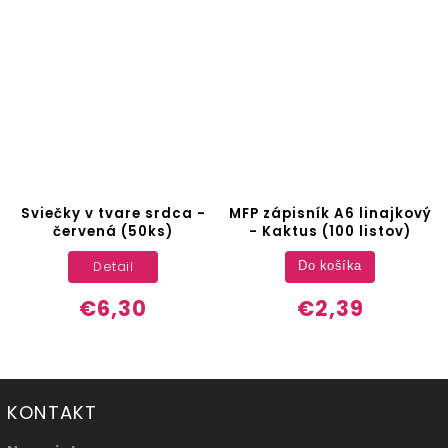
Sviečky v tvare srdca -
MFP zápisník A6 linajkový
červená (50ks)
- Kaktus (100 listov)
Detail
Do košíka
€6,30
€2,39
KONTAKT