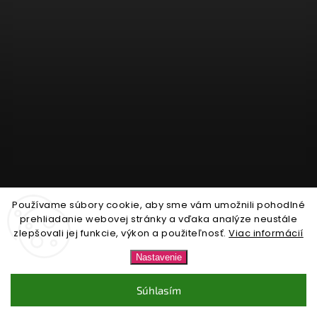
Používame súbory cookie, aby sme vám umožnili pohodlné
Sledovať na Instagrame
prehliadanie webovej stránky a vďaka analýze neustále
zlepšovali jej funkcie, výkon a použiteľnosť.
Viac informácií
Copyright 2026
Nonari.sk
. Všetky práva vyhradené.
Nastavenie
Upraviť nastavenie cookies
Súhlasím
Vytvořil
Shoptet
| Design
Shoptak.cz.