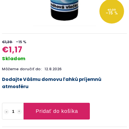
€1,39
–15 %
€1,39
–15 %
€1,17
Skladom
Môžeme doručiť do:
12.8.2026
Dodajte Vášmu domovu ľahkú príjemnú
atmosféru
Pridať do košíka