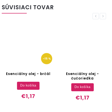
SÚVISIACI TOVAR
Previous
Next
–15 %
Esenciálny olej - brčál
Esenciálny olej -
čučoriedka
Do košíka
Do košíka
€1,17
€1,17