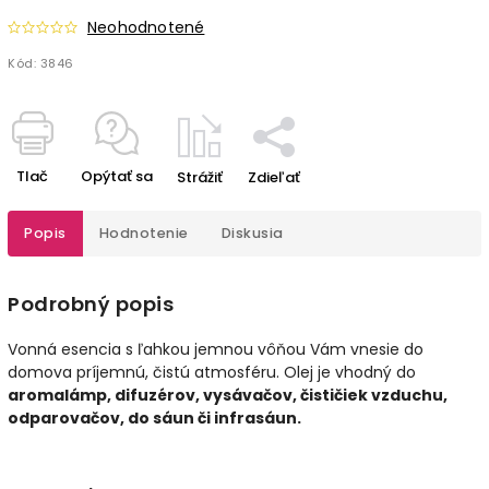
Neohodnotené
Kód:
3846
Tlač
Opýtať sa
Strážiť
Zdieľať
Popis
Hodnotenie
Diskusia
Podrobný popis
Vonná esencia s ľahkou jemnou vôňou Vám vnesie do
domova príjemnú, čistú atmosféru. Olej je vhodný do
aromalámp, difuzérov, vysávačov, čističiek vzduchu,
odparovačov, do sáun či infrasáun.