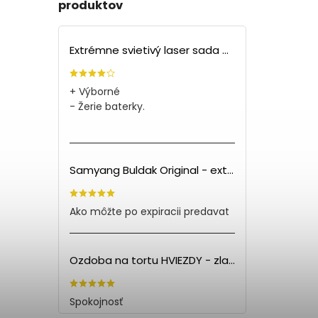
produktov
Extrémne svietivý laser sada + 4 nástavce
+ Výborné
- Žerie baterky.
Samyang Buldak Original - extra pálivé kuracie rezance (140g) PO EXPIRÁCII
Ako môžte po expiracii predavat
Ozdoba na tortu HVIEZDY - zlatá (5ks)
Spokojnosť