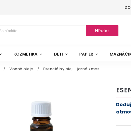
DO
Hľadať
KOZMETIKA
DETI
PAPIER
MAZNÁČI
/
Vonné oleje
/
Esenciálny olej - jarná zmes
ESE
Dodaj
atmos