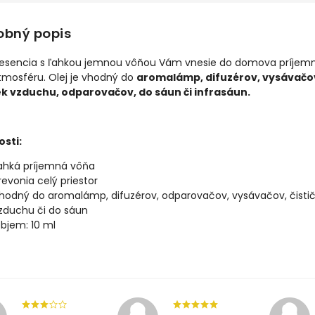
obný popis
esencia s ľahkou jemnou vôňou Vám vnesie do domova príjemn
tmosféru. Olej je vhodný do
aromalámp, difuzérov, vysávačo
iek vzduchu, odparovačov, do sáun či infrasáun.
osti:
ahká príjemná vôňa
revonia celý priestor
hodný do aromalámp, difuzérov, odparovačov, vysávačov, čistič
zduchu či do sáun
bjem: 10 ml