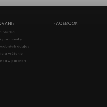
OVANIE
FACEBOOK
a platba
é podmienky
osobných údajov
ia a vrátenie
hod & partneri