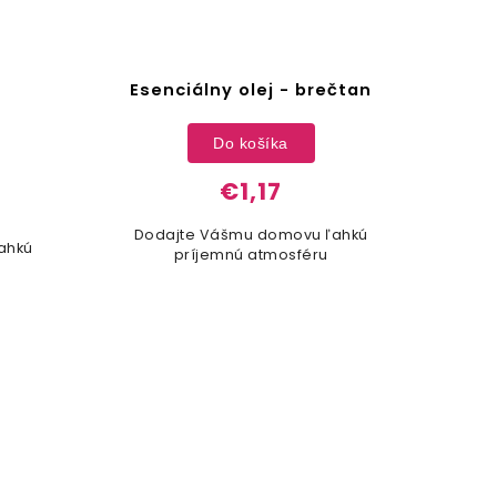
Esenciálny olej - brečtan
Esen
Do košíka
€1,17
Dodajte Vášmu domovu ľahkú
Dod
ahkú
príjemnú atmosféru