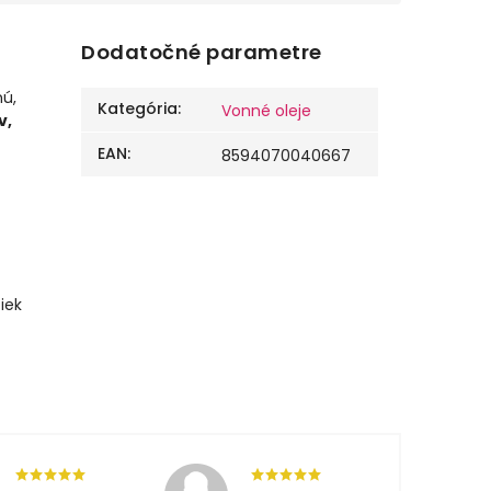
Dodatočné parametre
ú,
Kategória
:
Vonné oleje
v,
EAN
:
8594070040667
iek