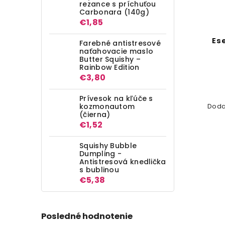
rezance s príchuťou
–15 %
Carbonara (140g)
€1,85
Esenciálny olej - borovica
Ese
Farebné antistresové
naťahovacie maslo
Butter Squishy –
Do košíka
Rainbow Edition
€3,80
€1,17
Prívesok na kľúče s
kozmonautom
Dodajte Vášmu domovu ľahkú
Doda
(čierna)
príjemnú atmosféru
€1,52
Squishy Bubble
Dumpling -
Antistresová knedlička
s bublinou
€5,38
Posledné hodnotenie