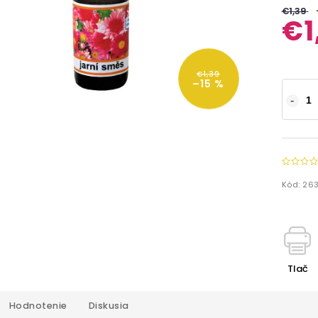
€1,39
€1
€1,39
–15 %
Kód:
26
Tlač
Hodnotenie
Diskusia