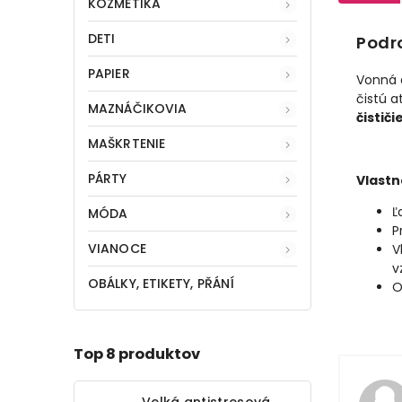
KOZMETIKA
DETI
Podr
PAPIER
Vonná 
čistú a
MAZNÁČIKOVIA
čistič
MAŠKRTENIE
PÁRTY
Vlastn
Ľ
MÓDA
P
VIANOCE
V
v
OBÁLKY, ETIKETY, PŘÁNÍ
O
Top 8 produktov
Velká antistresová