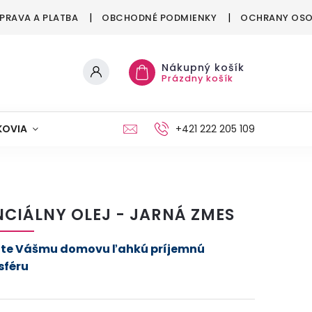
PRAVA A PLATBA
OBCHODNÉ PODMIENKY
OCHRANY OSO
Nákupný košík
Prázdny košík
KOVIA
MAŠKRTENIE
PÁRTY
+421 222 205 109
MÓDA
NCIÁLNY OLEJ - JARNÁ ZMES
te Vášmu domovu ľahkú príjemnú
féru