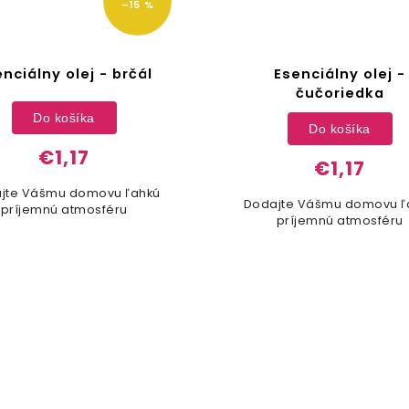
–15 %
nciálny olej - brčál
Esenciálny olej -
čučoriedka
Do košíka
Do košíka
€1,17
€1,17
jte Vášmu domovu ľahkú
Dodajte Vášmu domovu ľ
príjemnú atmosféru
príjemnú atmosféru