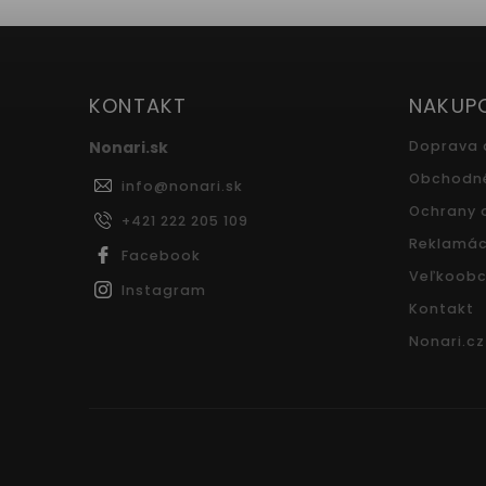
KONTAKT
NAKUP
Nonari.sk
Doprava 
Obchodn
info
@
nonari.sk
Ochrany 
+421 222 205 109
Reklamác
Facebook
Veľkoobc
Instagram
Kontakt
Nonari.cz