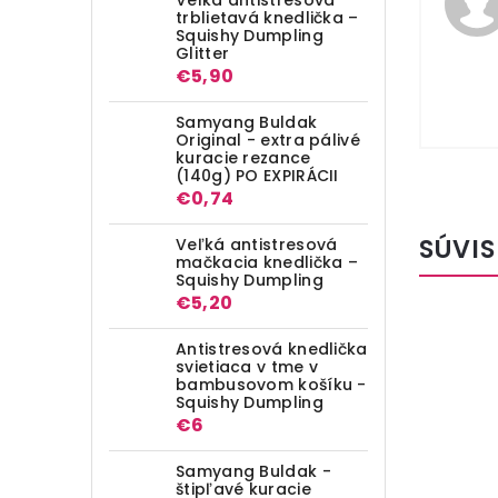
trblietavá knedlička –
Squishy Dumpling
Glitter
€5,90
Samyang Buldak
Original - extra pálivé
kuracie rezance
(140g) PO EXPIRÁCII
€0,74
SÚVIS
Veľká antistresová
mačkacia knedlička –
Squishy Dumpling
€5,20
Antistresová knedlička
svietiaca v tme v
bambusovom košíku -
Squishy Dumpling
€6
Samyang Buldak -
štipľavé kuracie
€1,39