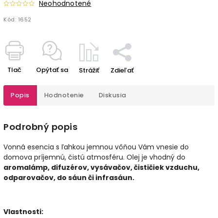
Neohodnotené
Kód:
1652
Tlač
Opýtať sa
Strážiť
Zdieľať
Popis
Hodnotenie
Diskusia
Podrobný popis
Vonná esencia s ľahkou jemnou vôňou Vám vnesie do
domova príjemnú, čistú atmosféru. Olej je vhodný do
aromalámp, difuzérov, vysávačov, čističiek vzduchu,
odparovačov, do sáun či infrasáun.
Vlastnosti: