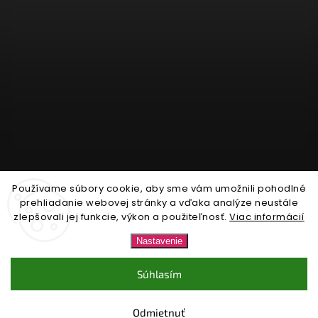
Používame súbory cookie, aby sme vám umožnili pohodlné
Sledovať na Instagrame
prehliadanie webovej stránky a vďaka analýze neustále
zlepšovali jej funkcie, výkon a použiteľnosť.
Viac informácií
Copyright 2026
Nonari.sk
. Všetky práva vyhradené.
Nastavenie
Upraviť nastavenie cookies
Súhlasím
Vytvořil
Shoptet
| Design
Shoptak.cz.
Odmietnuť