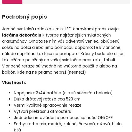
Podrobný popis
Jemná svetelná retiazka s mini LED žiarovkami predstavuje
ideálnu dekoráciu
k tvorbe najrôznejších sviatočných
aranžmánov. Omotajte ním váš adventný veniec, obľúbenú
sošku na polici alebo jeho pomocou dopomôžte k vianočnej
nálade napríklad kaktusu na parapete. Krásny bude ale aj len
tak ležérne položený na vašej sviatočne prestretej tabuli.
Vianočné reťaze sú vhodné na vnútorné použitie alebo na
balkón, kde na ne priamo neprší (nesneží).
Vlastnosti:
Napájanie: 3xAA batérie (nie sú súčasťou balenia)
Dĺžka drôtovej reťaze cca 520 cm
Veľmi kvalitné spracovanie reťaze
Vytvorí prekrásnu atmosféru
Jednoduché ovládanie pomocou spínača ON/OFF
Farby: farba mix, modrá, zelená, červená, ružová, biela,
žltá