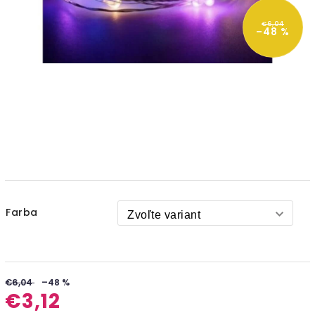
€6,04
–48 %
Farba
€6,04
–48 %
€3,12