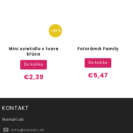
–43 %
Mini svietidlo v tvare
Fotorámik Family
kľúča
Do košíka
Do košíka
€5,47
€2,39
KONTAKT
Nonari.sk
info
@
nonari.sk