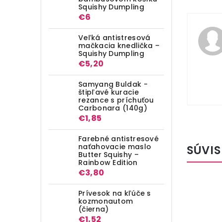
Squishy Dumpling
€6
Veľká antistresová
mačkacia knedlička –
Squishy Dumpling
€5,20
Samyang Buldak -
štipľavé kuracie
rezance s príchuťou
Carbonara (140g)
€1,85
Farebné antistresové
naťahovacie maslo
SÚVIS
Butter Squishy –
Rainbow Edition
€3,80
Prívesok na kľúče s
kozmonautom
(čierna)
€1,52