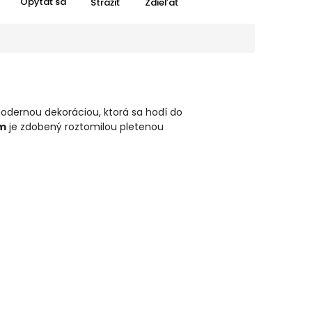
Opýtať sa
Strážiť
Zdieľať
odernou dekoráciou, ktorá sa hodí do
om
je zdobený roztomilou pletenou