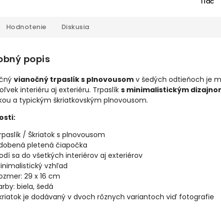
Tlač
Hodnotenie
Diskusia
obný popis
ačný
vianočný trpaslík s plnovousom
v šedých odtieňoch je m
ľvek interiéru aj exteriéru. Trpaslík
s minimalistickým dizajn
kou a typickým škriatkovským plnovousom.
osti:
rpaslík / Škriatok s plnovousom
dobená pletená čiapočka
odí sa do všetkých interiérov aj exteriérov
inimalistický vzhľad
ozmer: 29 x 16 cm
arby: biela, šedá
kriatok je dodávaný v dvoch rôznych variantoch viď fotografie