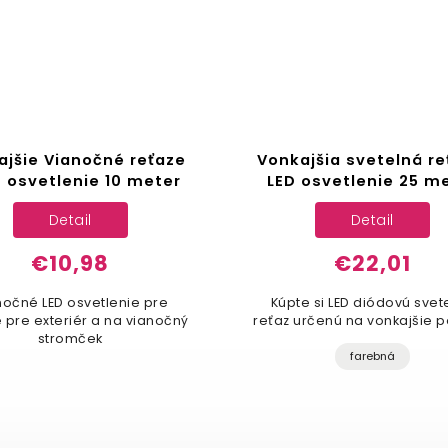
ajšie Vianočné reťaze
Vonkajšia svetelná re
D osvetlenie 10 meter
LED osvetlenie 25 m
Detail
Detail
€10,98
€22,01
nočné LED osvetlenie pre
Kúpte si LED diódovú svet
e pre exteriér a na vianočný
reťaz určenú na vonkajšie p
stromček
farebná