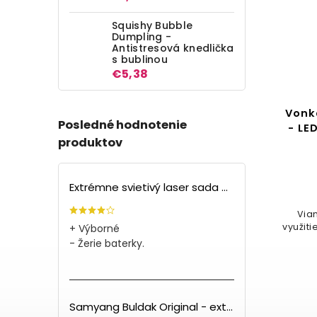
Squishy Bubble
Dumpling -
Antistresová knedlička
s bublinou
€5,38
Vianočné osvetlenie 100
Vonk
Posledné hodnotenie
LED - 10 meter, 7 farieb
- LE
produktov
Detail
€7,31
Extrémne svietivý laser sada + 4 nástavce
Vianočný ľad osvetlenie na
Via
využitie výhradne v interiéri na
využiti
+ Výborné
vianočný stromček
- Žerie baterky.
ružová
farebná
biela studená
Samyang Buldak Original - extra pálivé kuracie rezance (140g) PO EXPIRÁCII
+ ďalšie