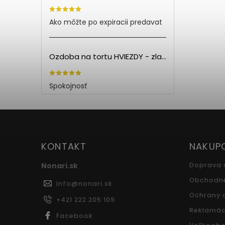
Ako môžte po expiracii predavat
Ozdoba na tortu HVIEZDY - zlatá (5ks)
Spokojnosť
KONTAKT
NAKUP
Nonari.sk
Doprava 
Obchodn
info
@
nonari.sk
Ochrany 
+421 222 205 109
Reklamác
Facebook