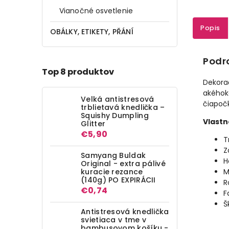
Vianočné osvetlenie
Popis
OBÁLKY, ETIKETY, PŘÁNÍ
Podr
Top 8 produktov
Dekor
akéhoko
Velká antistresová
čiapoč
trblietavá knedlička –
Squishy Dumpling
Vlastn
Glitter
€5,90
T
Z
Samyang Buldak
H
Original - extra pálivé
kuracie rezance
M
(140g) PO EXPIRÁCII
R
€0,74
F
Š
Antistresová knedlička
svietiaca v tme v
bambusovom košíku -