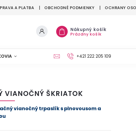
PRAVA A PLATBA
OBCHODNÉ PODMIENKY
OCHRANY OSO
Nákupný košík
Prázdny košík
KOVIA
MAŠKRTENIE
PÁRTY
+421 222 205 109
MÓDA
Ý VIANOČNÝ ŠKRIATOK
ačný vianočný trpaslík s plnovousom a
ou