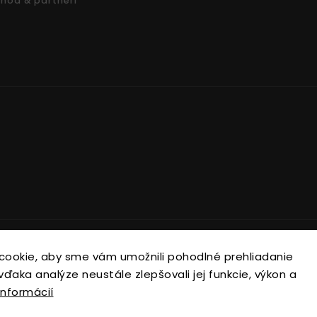
hod & partneri
Copyright 2026
Nonari.sk
. Všetky práva vyhradené.
cookie, aby sme vám umožnili pohodlné prehliadanie
Upraviť nastavenie cookies
ďaka analýze neustále zlepšovali jej funkcie, výkon a
informácií
Vytvořil
Shoptet
| Design
Shoptak.cz.