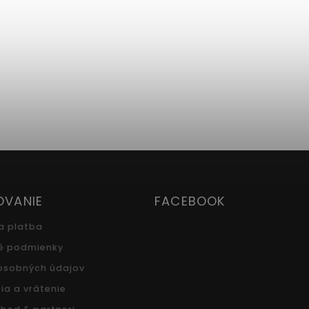
OVANIE
FACEBOOK
a platba
é podmienky
osobných údajov
ia a vrátenie