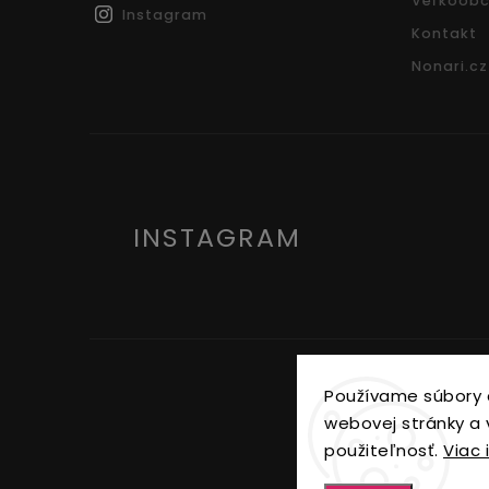
Veľkoobc
Instagram
Kontakt
Nonari.cz
INSTAGRAM
Používame súbory 
webovej stránky a v
použiteľnosť.
Viac 