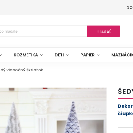
DO
Hľadať
KOZMETIKA
DETI
PAPIER
MAZNÁČI
dý vianočný škriatok
ŠED
Dekor
čiapk