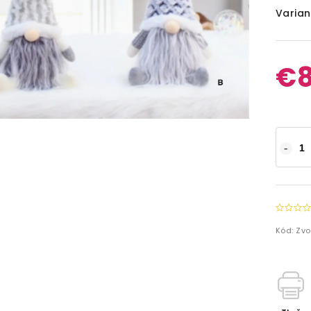
Varian
€8
Kód:
Zvo