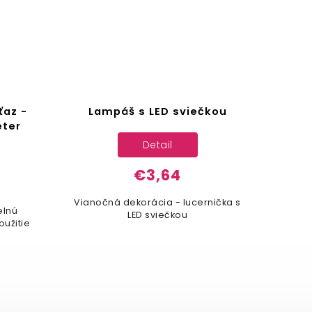
ťaz -
Lampáš s LED sviečkou
LED
eter
Detail
€3,64
Vianočná dekorácia - lucernička s
elnú
LED 
LED sviečkou
oužitie