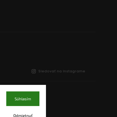
Sledovať na Instagrame
Súhlasím
Odmietnuť