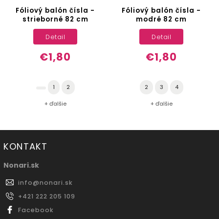
Fóliový balón čísla -
Fóliový balón čísla -
strieborné 82 cm
modré 82 cm
Detail
Detail
€1,80
€1,80
1
2
2
3
4
+ ďalšie
+ ďalšie
KONTAKT
Nonari.sk
info
@
nonari.sk
+421 222 205 109
Facebook