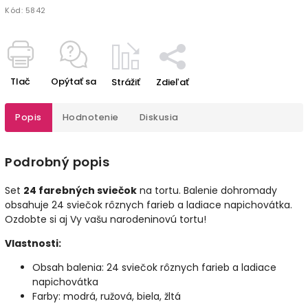
Kód:
5842
Tlač
Opýtať sa
Strážiť
Zdieľať
Popis
Hodnotenie
Diskusia
Podrobný popis
Set
24 farebných sviečok
na tortu. Balenie dohromady
obsahuje 24 sviečok rôznych farieb a ladiace napichovátka.
Ozdobte si aj Vy vašu narodeninovú tortu!
Vlastnosti:
Obsah balenia: 24 sviečok rôznych farieb a ladiace
napichovátka
Farby: modrá, ružová, biela, žltá