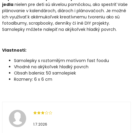
jedla
nielen pre deti sú skvelou pomôckou, ako spestriť Vaše
plánovanie v kalendároch, diároch i plánovačoch. Je možné
ich využívať k akémukoľvek kreatívnemu tvoreniu ako sú
fotoalbumy, scrapbooky, denníky či iné DIY projekty.
Samolepky môžete nalepiť na akýkoľvek hladký povrch.
Vlastnosti:
Samolepky s roztomilým motívom fast foodu
Vhodné na akýkoľvek hladký povrch
Obsah balenia: 50 samolepiek
Rozmery: 6 x 6 cm
1.7.2026