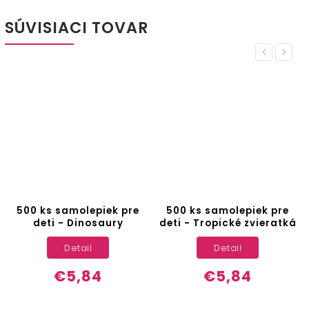
SÚVISIACI TOVAR
Previous
Next
500 ks samolepiek pre
500 ks samolepiek pre
deti - Dinosaury
deti - Tropické zvieratká
Detail
Detail
€5,84
€5,84