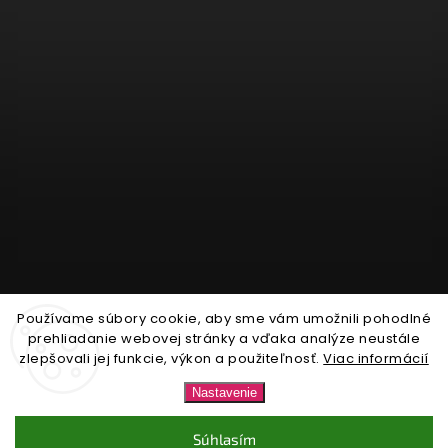
Používame súbory cookie, aby sme vám umožnili pohodlné
Sledovať na Instagrame
prehliadanie webovej stránky a vďaka analýze neustále
zlepšovali jej funkcie, výkon a použiteľnosť.
Viac informácií
Copyright 2026
Nonari.sk
. Všetky práva vyhradené.
Nastavenie
Upraviť nastavenie cookies
Súhlasím
Vytvořil
Shoptet
| Design
Shoptak.cz.