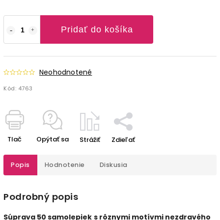
Pridať do košíka
Neohodnotené
Kód:
4763
Tlač
Opýtať sa
Strážiť
Zdieľať
Popis
Hodnotenie
Diskusia
Podrobný popis
Súprava 50 samolepiek
s rôznymi motívmi nezdravého