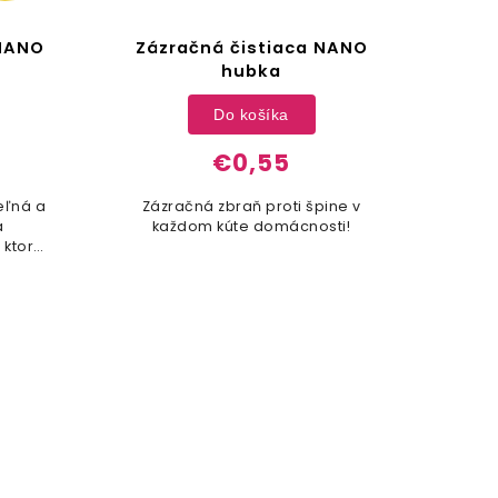
 NANO
Zázračná čistiaca NANO
Bez
hubka
au
Do košíka
€0,55
eľná a
Zázračná zbraň proti špine v
Poč
á
každom kúte domácnosti!
ce
 ktorá
py!