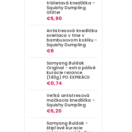
trblietavá knedlička –
Squishy Dumpling
Glitter
€5,90
Antistresová knedlička
svietiaca v tme v
bambusovom košíku -
Squishy Dumpling
€6
Samyang Buldak
Original - extra pálivé
kuracie rezance
(140g) PO EXPIRÁCII
€0,74
Veľká antistresová
mačkacia knedlička –
Squishy Dumpling
€5,20
Samyang Buldak -
štipľavé kuracie