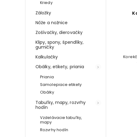
Kriedy
Záložky
Školský peračník
K
Nôže a nožnice
Detail
Zošívačky, dierovačky
€14,66
Klipy, spony, špendlíky,
gumičky
Štýlové púzdro na ceruzky do školy
Kalkulačky
Korekč
aj kancelárie
Obálky, etikety, priania
Priania
Samolepiace etikety
Obálky
Tabuľky, mapy, rozvrhy
hodín
Vzdelávacie tabuľky,
mapy
Rozvrhy hodín