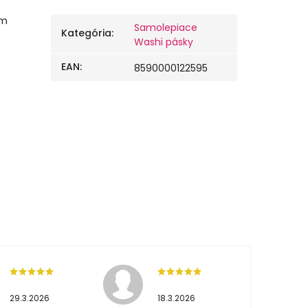
ým
Samolepiace
Kategória
:
Washi pásky
EAN
:
8590000122595
29.3.2026
18.3.2026