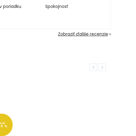
v poriadku
Spokojnosť
Zobraziť ďalšie recenzie
Previous
Next
7,35
25 %