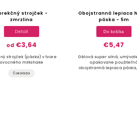
orekčný strojček -
Obojstranná lepiaca
zmrzlina
páska - 5m
Detail
Do košíka
€3,64
€5,47
od
ný strojček (páska) v tvare
Gélová super silná, umývat
ovocného milkshake
opakovane použiteľn
obojstranná lepiaca páska,
Čokoláda
nezanecháva žiadne sto