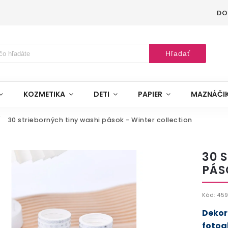
DO
Hľadať
KOZMETIKA
DETI
PAPIER
MAZNÁČI
/
30 strieborných tiny washi pások - Winter collection
30 
PÁS
Kód:
45
Dekor
fotoa