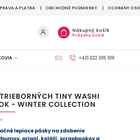
PRAVA A PLATBA
OBCHODNÉ PODMIENKY
OCHRANY OSO
Nákupný košík
Prázdny košík
KOVIA
MAŠKRTENIE
PÁRTY
+421 222 205 109
MÓDA
STRIEBORNÝCH TINY WASHI
OK - WINTER COLLECTION
98
ačné lepiace pásky na zdobenie
lbumov, prianí, koláží, scrapbookov a