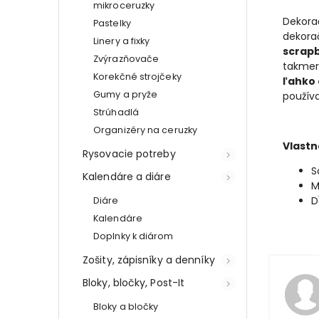
mikroceruzky
Dekorač
Pastelky
dekora
Linery a fixky
scrapb
Zvýrazňovače
takmer 
Korekčné strojčeky
ľahko 
Gumy a pryže
použív
Strúhadlá
Organizéry na ceruzky
Vlastn
Rysovacie potreby
S
Kalendáre a diáre
M
D
Diáre
Kalendáre
Doplnky k diárom
Zošity, zápisníky a denníky
Bloky, bločky, Post-It
Bloky a bločky