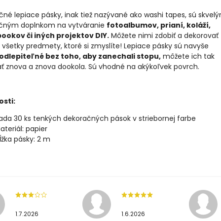
né lepiace pásky, inak tiež nazývané ako washi tapes, sú skvel
čným doplnkom na vytváranie
fotoalbumov, prianí, koláží,
ookov či iných projektov DIY.
Môžete nimi zdobiť a dekorovať
všetky predmety, ktoré si zmyslíte! Lepiace pásky sú navyše
odlepiteľné bez toho, aby zanechali stopu,
môžete ich tak
ať znova a znova dookola. Sú vhodné na akýkoľvek povrch.
osti:
ada 30 ks tenkých dekoračných pások v striebornej farbe
ateriál: papier
ĺžka pásky: 2 m
1.7.2026
1.6.2026