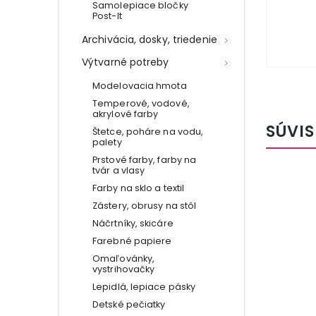
Samolepiace bločky
Post-It
Archivácia, dosky, triedenie
Výtvarné potreby
Modelovacia hmota
Temperové, vodové,
akrylové farby
SÚVIS
Štetce, poháre na vodu,
palety
Prstové farby, farby na
tvár a vlasy
Farby na sklo a textil
NOVINKA
Zástery, obrusy na stôl
Náčrtníky, skicáre
Farebné papiere
Omaľovánky,
vystrihovačky
Lepidlá, lepiace pásky
Detské pečiatky