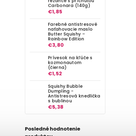
rezance s príchuťou
Carbonara (140g)
€1,85
Farebné antistresové
naťahovacie maslo
Butter Squishy –
Rainbow Edition
€3,80
Prívesok na kľúče s
kozmonautom
(čierna)
€1,52
Squishy Bubble
Dumpling -
Antistresová knedlička
s bublinou
€5,38
Posledné hodnotenie