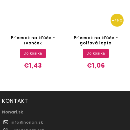
–45 %
Prívesok na kľúče -
Prívesok na kľúče -
zvonček
golfová lopta
Do košíka
Do košíka
€1,43
€1,06
KONTAKT
Nonari.sk
info
@
nonari.sk