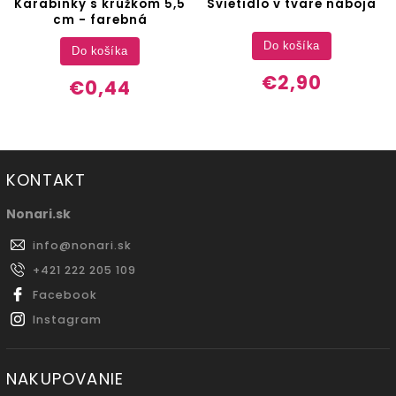
Karabínky s krúžkom 5,5
Svietidlo v tvare náboja
cm - farebná
Do košíka
Do košíka
€2,90
€0,44
KONTAKT
Nonari.sk
info
@
nonari.sk
+421 222 205 109
Facebook
Instagram
NAKUPOVANIE