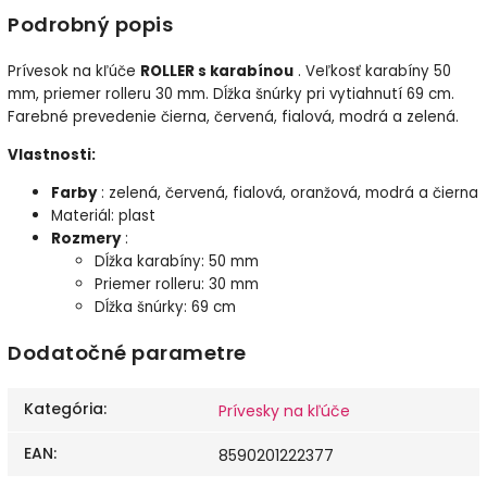
Podrobný popis
Prívesok na kľúče
ROLLER s karabínou
. Veľkosť karabíny 50
mm, priemer rolleru 30 mm. Dĺžka šnúrky pri vytiahnutí 69 cm.
Farebné prevedenie čierna, červená, fialová, modrá a zelená.
Vlastnosti:
Farby
: zelená, červená, fialová, oranžová, modrá a čierna
Materiál: plast
Rozmery
:
Dĺžka karabíny: 50 mm
Priemer rolleru: 30 mm
Dĺžka šnúrky: 69 cm
Dodatočné parametre
Kategória
:
Prívesky na kľúče
EAN
:
8590201222377