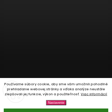
Používame súbory cookie, aby sme vám umožnili pohodlné
Sledovať na Instagrame
prehliadanie webovej stránky a vďaka analýze neustále
zlepšovali jej funkcie, výkon a použiteľnosť.
Viac informácií
Copyright 2026
Nonari.sk
. Všetky práva vyhradené.
Nastavenie
Upraviť nastavenie cookies