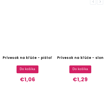
Previous
Next
Prívesok na kľúče - pištoľ
Prívesok na kľúče - slon
Do košíka
Do košíka
€1,06
€1,29