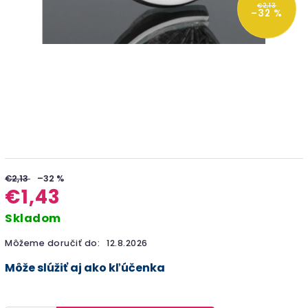
€2,13
–32 %
€2,13
–32 %
€1,43
Skladom
Môžeme doručiť do:
12.8.2026
Môže slúžiť aj ako kľúčenka