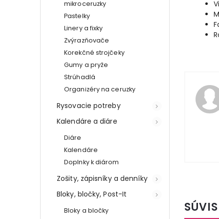
V
mikroceruzky
M
Pastelky
F
Linery a fixky
R
Zvýrazňovače
Korekčné strojčeky
Gumy a pryže
Strúhadlá
Organizéry na ceruzky
Rysovacie potreby
Kalendáre a diáre
Diáre
Kalendáre
Doplnky k diárom
Zošity, zápisníky a denníky
Bloky, bločky, Post-It
SÚVIS
Bloky a bločky