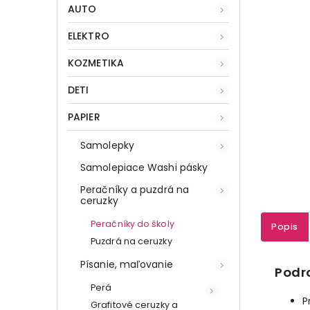
AUTO
ELEKTRO
KOZMETIKA
DETI
PAPIER
Samolepky
Samolepiace Washi pásky
Peračníky a puzdrá na
ceruzky
Peračníky do školy
Popis
Puzdrá na ceruzky
Písanie, maľovanie
Podr
Perá
P
Grafitové ceruzky a