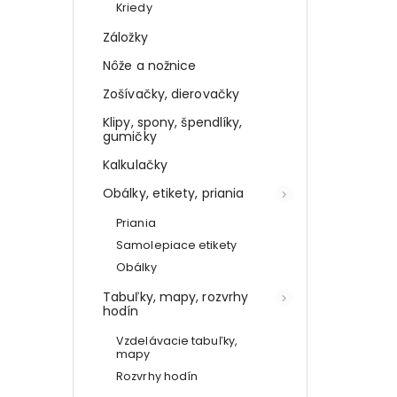
Kriedy
dokonale zorganizovanú
čierna
šedá
Záložky
Nôže a nožnice
Zošívačky, dierovačky
Klipy, spony, špendlíky,
gumičky
Kalkulačky
Obálky, etikety, priania
Priania
Samolepiace etikety
Obálky
Tabuľky, mapy, rozvrhy
hodín
Vzdelávacie tabuľky,
mapy
Rozvrhy hodín