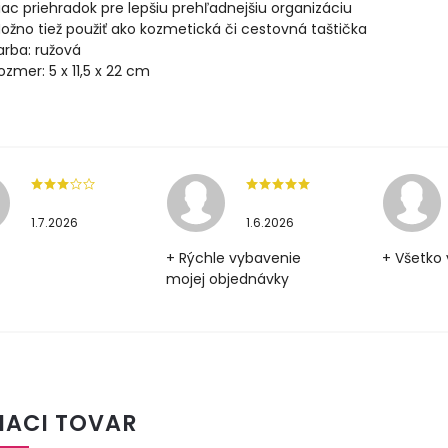
iac priehradok pre lepšiu prehľadnejšiu organizáciu
ožno tiež použiť ako kozmetická či cestovná taštička
arba: ružová
ozmer: 5 x 11,5 x 22 cm
1.7.2026
1.6.2026
+ Rýchle vybavenie
+ Všetko 
mojej objednávky
IACI TOVAR