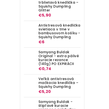
trblietavá knedlička –
Squishy Dumpling
Glitter
€5,90
Antistresová knedlička
svietiaca v tme v
bambusovom košíku -
Squishy Dumpling
€6
Samyang Buldak
Original - extra pálivé
kuracie rezance
(140g) PO EXPIRÁCII
€0,74
Veľká antistresová
mačkacia knedlička –
Squishy Dumpling
€5,20
Samyang Buldak -
štipľavé kuracie