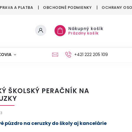
PRAVA A PLATBA
OBCHODNÉ PODMIENKY
OCHRANY OSO
Nákupný košík
Prázdny košík
KOVIA
MAŠKRTENIE
PÁRTY
+421 222 205 109
MÓDA
KÝ ŠKOLSKÝ PERAČNÍK NA
UZKY
73
vé púzdro na ceruzky do školy aj kancelárie