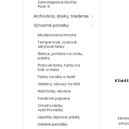
Samolepiace bločky
Post-It
Archivácia, dosky, triedenie
Výtvarné potreby
Modelovacia hmota
Temperové, vodové,
akrylové farby
Štetce, poháre na vodu,
palety
Prstové farby, farby na
tvár a vlasy
Farby na sklo a textil
Cestovný organizér
Klieš
Zástery, obrusy na stôl
Náčrtníky, skicáre
Detail
Farebné papiere
€3,64
Omaľovánky,
vystrihovačky
Lepidlá, lepiace pásky
Dokonalý pomocník pre každú
Skvel
ženu, ktorá potrebuje mať všetku
silný
Detské pečiatky
svoju kozmetiku vždy pri sebe a