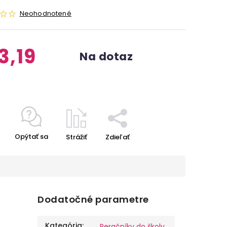
Neohodnotené
3,19
Na dotaz
Opýtať sa
Strážiť
Zdieľať
Dodatočné parametre
Kategória
:
Peračníky do školy