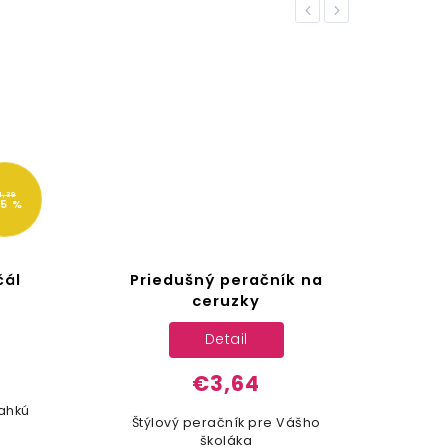
Previous
Next
1,39
15 %
čál
Priedušný peračník na
Tra
ceruzky
Detail
€3,64
ahkú
Štýlový peračník pre Vášho
Štý
školáka