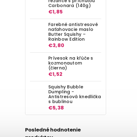
rezance s príchuťou
Carbonara (140g)
€1,85
Farebné antistresové
naťahovacie maslo
Butter Squishy –
Rainbow Edition
€3,80
Prívesok na kľúče s
kozmonautom
(čierna)
€1,52
Squishy Bubble
Dumpling -
Antistresová knedlička
s bublinou
€5,38
Posledné hodnotenie