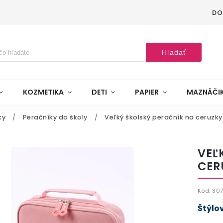
DO
Hľadať
KOZMETIKA
DETI
PAPIER
MAZNÁČI
ky
/
Peračníky do školy
/
Veľký školský peračník na ceruzky
VEĽ
CER
Kód:
30
Štýlo