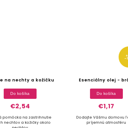
€
–
te na nechty a kožičku
Esenciálny olej - br
Do košíka
Do košíka
€2,54
€1,17
á pomôcka na zastrihnutie
Dodajte Vášmu domovu ľ
ch nechtov a kožičky okolo
príjemnú atmosféru
nechtov