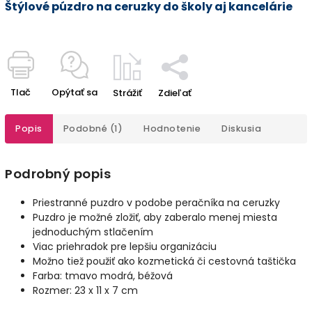
Štýlové púzdro na ceruzky do školy aj kancelárie
Tlač
Opýtať sa
Strážiť
Zdieľať
Popis
Podobné (1)
Hodnotenie
Diskusia
Podrobný popis
Priestranné puzdro v podobe peračníka na ceruzky
Puzdro je možné zložiť, aby zaberalo menej miesta
jednoduchým stlačením
Viac priehradok pre lepšiu organizáciu
Možno tiež použiť ako kozmetická či cestovná taštička
Farba: tmavo modrá, béžová
Rozmer: 23 x 11 x 7 cm