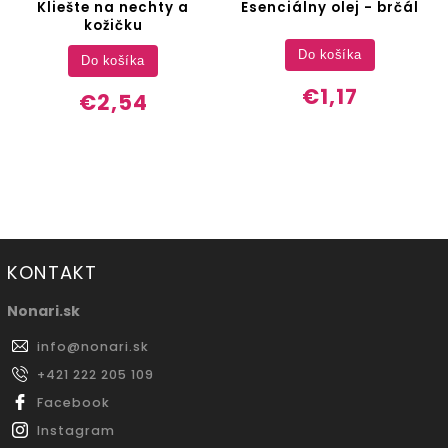
Kliešte na nechty a
Esenciálny olej - brčál
kožičku
Do košíka
Do košíka
€1,17
€2,54
KONTAKT
Nonari.sk
info
@
nonari.sk
+421 222 205 109
Facebook
Instagram