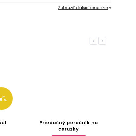
Zobraziť ďalšie recenzie
Previous
Next
1,39
15 %
čál
Priedušný peračník na
Tra
ceruzky
puzd