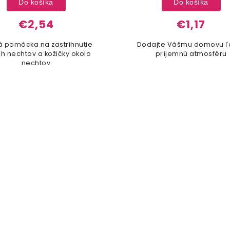
Do košíka
Do košíka
€2,54
€1,17
á pomôcka na zastrihnutie
Dodajte Vášmu domovu ľ
ch nechtov a kožičky okolo
príjemnú atmosféru
nechtov