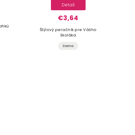
Detail
€3,64
ahkú
Štýlový peračník pre Vášho
Štý
školáka
čierna