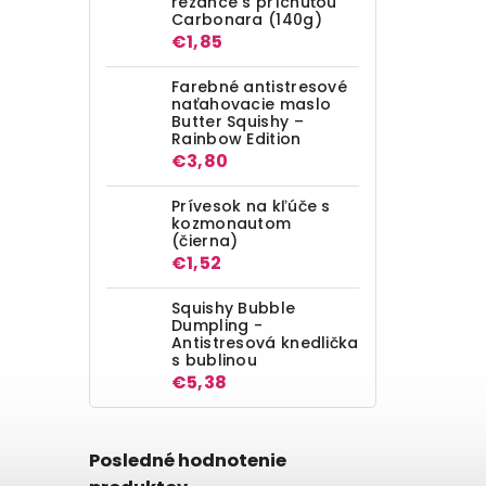
rezance s príchuťou
Carbonara (140g)
€1,85
Farebné antistresové
naťahovacie maslo
Butter Squishy –
Rainbow Edition
€3,80
Prívesok na kľúče s
kozmonautom
(čierna)
€1,52
Squishy Bubble
Dumpling -
Antistresová knedlička
s bublinou
€5,38
Posledné hodnotenie