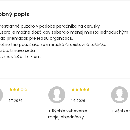
obný popis
riestranné puzdro v podobe peračníka na ceruzky
uzdro je možné zložiť, aby zaberalo menej miesta jednoduchým
iac priehradok pre lepšiu organizáciu
ožno tiež použiť ako kozmetická či cestovná taštička
arba: tmavo šedá
ozmer: 23 x 11 x 7 cm
1.7.2026
1.6.2026
+ Rýchle vybavenie
+ Všetko 
mojej objednávky