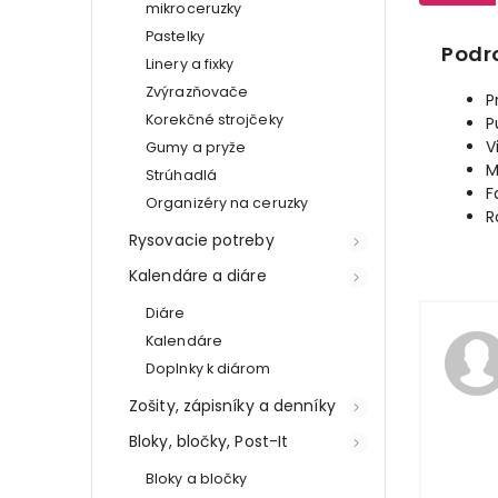
mikroceruzky
Pastelky
Podr
Linery a fixky
Zvýrazňovače
P
Korekčné strojčeky
P
V
Gumy a pryže
M
Strúhadlá
F
Organizéry na ceruzky
R
Rysovacie potreby
Kalendáre a diáre
Diáre
Kalendáre
Doplnky k diárom
Zošity, zápisníky a denníky
Bloky, bločky, Post-It
Bloky a bločky