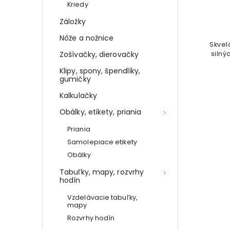
Detail
Kriedy
Záložky
€3,64
Nôže a nožnice
Dokonalý pomocník pre každú
Skvel
Zošívačky, dierovačky
ženu, ktorá potrebuje mať všetku
silný
svoju kozmetiku vždy pri sebe a
Klipy, spony, špendlíky,
dokonale zorganizovanú
gumičky
čierna
šedá
Kalkulačky
Obálky, etikety, priania
Priania
Samolepiace etikety
Obálky
Tabuľky, mapy, rozvrhy
hodín
Vzdelávacie tabuľky,
mapy
Rozvrhy hodín