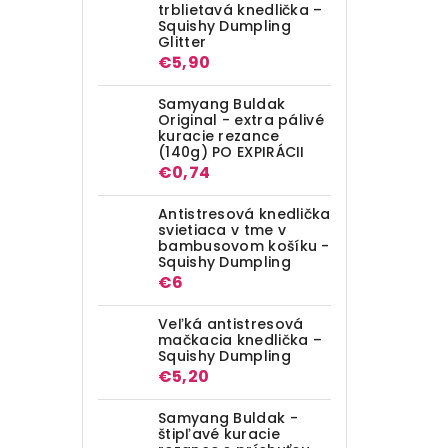
trblietavá knedlička –
Squishy Dumpling
Glitter
€5,90
Samyang Buldak
Original - extra pálivé
kuracie rezance
(140g) PO EXPIRÁCII
€0,74
Antistresová knedlička
svietiaca v tme v
bambusovom košíku -
Squishy Dumpling
€6
Veľká antistresová
mačkacia knedlička –
Squishy Dumpling
€5,20
Samyang Buldak -
štipľavé kuracie