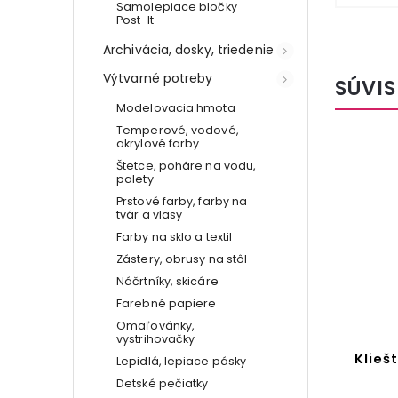
Samolepiace bločky
Post-It
Archivácia, dosky, triedenie
Výtvarné potreby
SÚVIS
Modelovacia hmota
Temperové, vodové,
akrylové farby
Štetce, poháre na vodu,
palety
Prstové farby, farby na
tvár a vlasy
Farby na sklo a textil
Zástery, obrusy na stôl
Náčrtníky, skicáre
Farebné papiere
Omaľovánky,
vystrihovačky
Cestovný organizér
Klieš
Lepidlá, lepiace pásky
Detské pečiatky