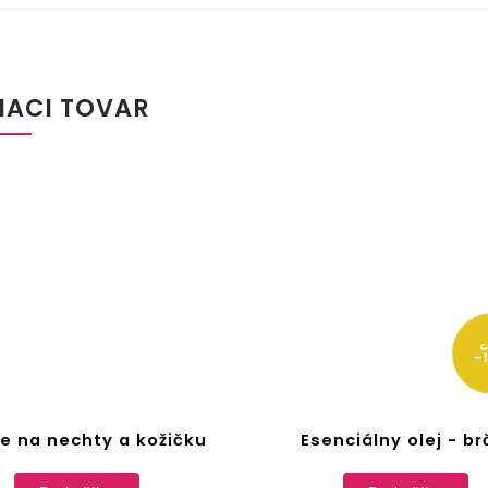
IACI TOVAR
€
–
te na nechty a kožičku
Esenciálny olej - br