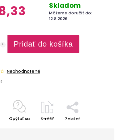
Skladom
8,33
Môžeme doručiť do:
12.8.2026
Pridať do košíka
Neohodnotené
39
Opýtať sa
Strážiť
Zdieľať