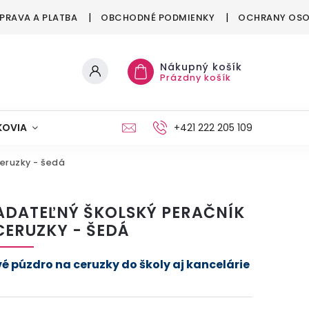
PRAVA A PLATBA
OBCHODNÉ PODMIENKY
OCHRANY OSO
Nákupný košík
Prázdny košík
KOVIA
MAŠKRTENIE
PÁRTY
+421 222 205 109
MÓDA
ceruzky - šedá
ADATEĽNÝ ŠKOLSKÝ PERAČNÍK
CERUZKY - ŠEDÁ
vé púzdro na ceruzky do školy aj kancelárie