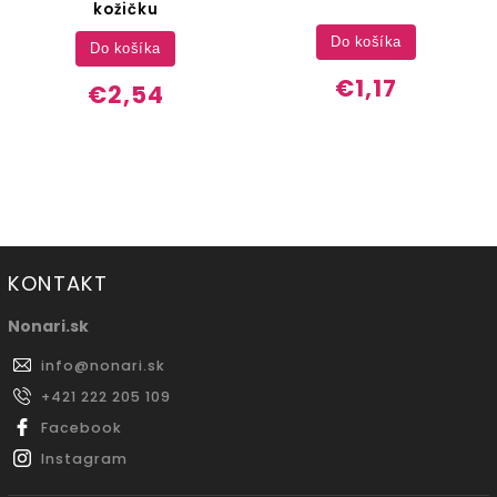
kožičku
Do košíka
Do košíka
€1,17
€2,54
KONTAKT
Nonari.sk
info
@
nonari.sk
+421 222 205 109
Facebook
Instagram