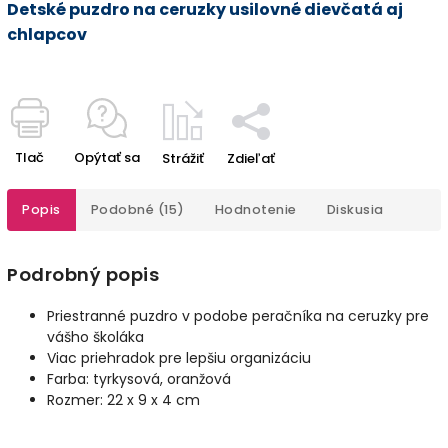
Detské puzdro na ceruzky usilovné dievčatá aj
chlapcov
Tlač
Opýtať sa
Strážiť
Zdieľať
Popis
Podobné (15)
Hodnotenie
Diskusia
Podrobný popis
Priestranné puzdro v podobe peračníka na ceruzky pre
vášho školáka
Viac priehradok pre lepšiu organizáciu
Farba: tyrkysová, oranžová
Rozmer: 22 x 9 x 4 cm