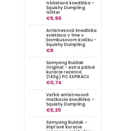
trblietavá knedlička –
Squishy Dumpling
Glitter
€5,90
Antistresová knedlička
svietiaca v tme v
bambusovom košíku -
Squishy Dumpling
€6
Samyang Buldak
Original - extra pálivé
kuracie rezance
(140g) PO EXPIRÁCII
€0,74
Veľká antistresová
mačkacia knedlička –
Squishy Dumpling
€5,20
Samyang Buldak -
štipľavé kuracie