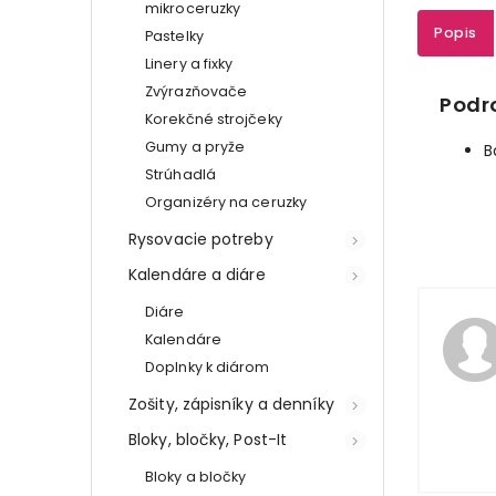
mikroceruzky
Popis
Pastelky
Linery a fixky
Zvýrazňovače
Podr
Korekčné strojčeky
Gumy a pryže
B
Strúhadlá
Organizéry na ceruzky
Rysovacie potreby
Kalendáre a diáre
Diáre
Kalendáre
Doplnky k diárom
Zošity, zápisníky a denníky
Bloky, bločky, Post-It
Bloky a bločky