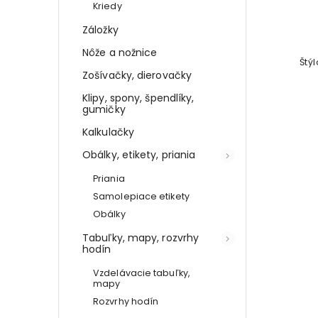
Detail
Kriedy
Záložky
€18,33
Nôže a nožnice
Štýlové púzdro na ceruzky do školy
Štý
Zošívačky, dierovačky
aj kancelárie
Klipy, spony, špendlíky,
gumičky
Kalkulačky
Obálky, etikety, priania
Priania
Samolepiace etikety
Obálky
Tabuľky, mapy, rozvrhy
hodín
Vzdelávacie tabuľky,
mapy
Rozvrhy hodín