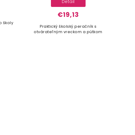
Detail
€19,13
o školy
Praktický školský peračník s
Pr
otvárateľným vreckom a pútkom
otvá