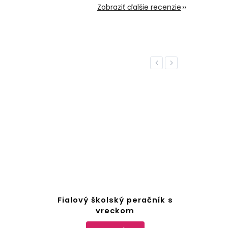
Zobraziť ďalšie recenzie
Previous
Next
Fialový školský peračník s
Ruž
vreckom