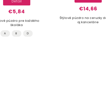
Detail
€14,66
€5,84
Štýlové púzdro na ceruzky d
lové púzdro pre každého
aj kancelárie
školáka
A
B
D