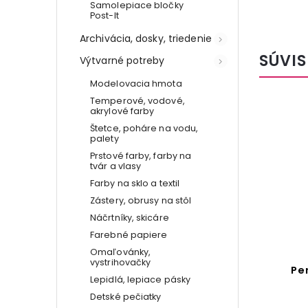
Samolepiace bločky
Post-It
Archivácia, dosky, triedenie
SÚVIS
Výtvarné potreby
Modelovacia hmota
Temperové, vodové,
akrylové farby
Štetce, poháre na vodu,
palety
Prstové farby, farby na
tvár a vlasy
Farby na sklo a textil
Zástery, obrusy na stôl
Náčrtníky, skicáre
Farebné papiere
Omaľovánky,
vystrihovačky
Skladateľný školský
Pe
Lepidlá, lepiace pásky
peračník na ceruzky
Detské pečiatky