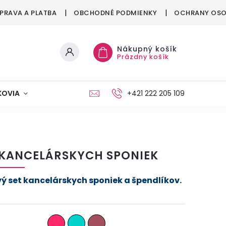
PRAVA A PLATBA
OBCHODNÉ PODMIENKY
OCHRANY OSO
Nákupný košík
Prázdny košík
KOVIA
MAŠKRTENIE
PÁRTY
+421 222 205 109
MÓDA
 KANCELÁRSKYCH SPONIEK
vý set kancelárskych sponiek a špendlíkov.