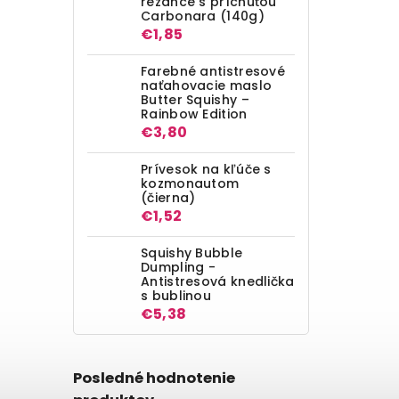
rezance s príchuťou
Carbonara (140g)
€1,85
Farebné antistresové
naťahovacie maslo
Butter Squishy –
Rainbow Edition
€3,80
Prívesok na kľúče s
kozmonautom
(čierna)
€1,52
Squishy Bubble
Dumpling -
Antistresová knedlička
s bublinou
€5,38
Posledné hodnotenie