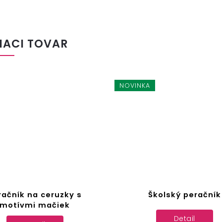
IACI TOVAR
NOVINKA
račník na ceruzky s
Školský peračník
motívmi mačiek
Detail