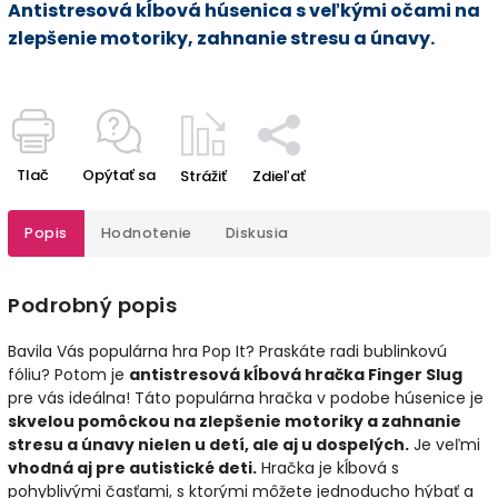
Antistresová kĺbová húsenica s veľkými očami na
zlepšenie motoriky, zahnanie stresu a únavy.
Tlač
Opýtať sa
Strážiť
Zdieľať
Popis
Hodnotenie
Diskusia
Podrobný popis
Bavila Vás populárna hra Pop It? Praskáte radi bublinkovú
fóliu? Potom je
antistresová kĺbová hračka Finger Slug
pre vás ideálna! Táto populárna hračka v podobe húsenice je
skvelou pomôckou na zlepšenie motoriky a zahnanie
stresu a únavy nielen u detí, ale aj u dospelých.
Je veľmi
vhodná aj pre autistické deti.
Hračka je kĺbová s
pohyblivými časťami, s ktorými môžete jednoducho hýbať a