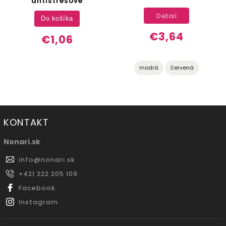
antistresové
Detail
Do košíka
€3,64
€1,06
modrá
červená
KONTAKT
Nonari.sk
info
@
nonari.sk
+421 222 205 109
Facebook
Instagram