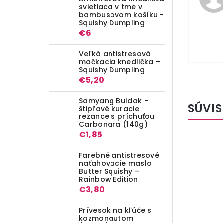
svietiaca v tme v
bambusovom košíku -
Squishy Dumpling
€6
Veľká antistresová
mačkacia knedlička –
Squishy Dumpling
€5,20
Samyang Buldak -
SÚVIS
štipľavé kuracie
rezance s príchuťou
Carbonara (140g)
€1,85
Farebné antistresové
naťahovacie maslo
Butter Squishy –
Rainbow Edition
€3,80
Prívesok na kľúče s
kozmonautom