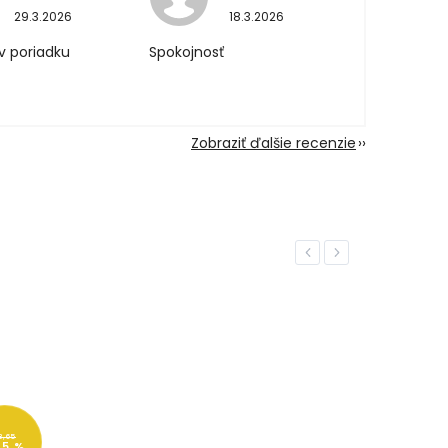
29.3.2026
18.3.2026
v poriadku
Spokojnosť
Zobraziť ďalšie recenzie
Previous
Next
8,65
45 %