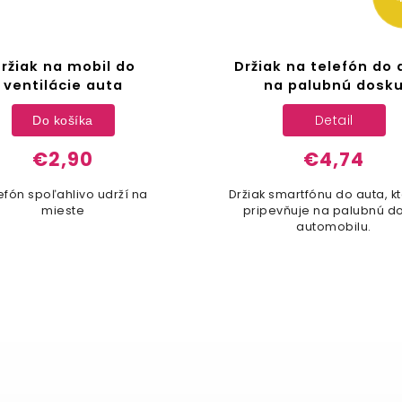
ržiak na mobil do
Držiak na telefón do 
ventilácie auta
na palubnú dosk
Detail
Do košíka
€2,90
€4,74
efón spoľahlivo udrží na
Držiak smartfónu do auta, k
mieste
pripevňuje na palubnú d
automobilu.