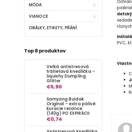
Ochran
MÓDA
poškri
detský
VIANOCE
sedadie
rôznych
OBÁLKY, ETIKETY, PŘÁNÍ
Inštal
PVC, kt
Top 8 produktov
Vlastn
Velká antistresová
trblietavá knedlička –
C
Squishy Dumpling
J
Glitter
€5,90
M
R
Samyang Buldak
Original - extra pálivé
kuracie rezance
(140g) PO EXPIRÁCII
€0,74
Antistresová knedlička