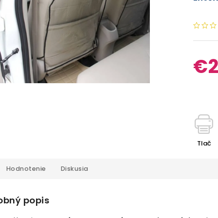
€2
Tlač
Hodnotenie
Diskusia
obný popis