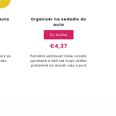
auta
Organizér na sedadlo do
Och
u
auta
Do košíka
€4,37
torý sa
Pomáha udržiavať Vaše vozidlo
Výb
osku
upratané a deti tak majú všetko
č
potrebné na dosah ruky a pod
kontrolou