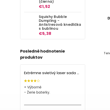
(čierna)
€1,52
Squishy Bubble
Catch Caddy - úložný box
D
Dumpling -
medzi sedadlá - 2ks
Antistresová knedlička
s bublinou
Detail
€5,38
€5,47
Posledné hodnotenie
Majte všetky veci prehľadne
Tel
produktov
zrovnané a predovšetkým na
jednom mieste
Extrémne svietivý laser sada + 4 nástavce
+ Výborné
- Žerie baterky.