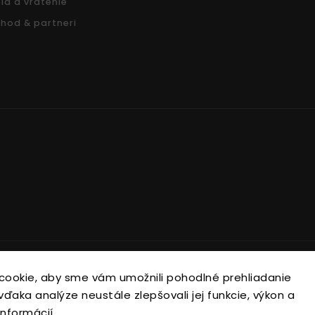
ia a vrátenie
hod & partneri
Copyright 2026
Nonari.sk
. Všetky práva vyhradené.
cookie, aby sme vám umožnili pohodlné prehliadanie
Upraviť nastavenie cookies
ďaka analýze neustále zlepšovali jej funkcie, výkon a
informácií
Vytvořil
Shoptet
| Design
Shoptak.cz.