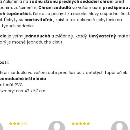
a čalúnenia na
zadnú stranu predných sedadiel
chráni
pred
abaním, zašpinením.
Chráni sedadlá
vo vašom aute
pred špinou 
ch topánočiek.
Ľahko sa prichytí za opierku hlavy a spodnej čast
l. Úchyty sú
nastaviteľné
, zaistia tak dokonalé uchytenie na
 typoch sedadiel.
ácia
je veľmi
jednoduchá
a zvládne ju každý.
Umývateľný
mater
orý je možné jednoducho čistiť.
osti:
hráni sedadlá vo vašom aute pred špinou z detských topánočiek
ednoduchá inštalácia
ateriál: PVC
ozmery: cca 42 x 57 cm