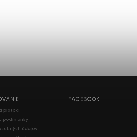
OVANIE
FACEBOOK
a platba
é podmienky
osobných údajov