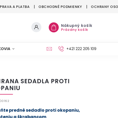
PRAVA A PLATBA
OBCHODNÉ PODMIENKY
OCHRANY OSO
Nákupný košík
Prázdny košík
KOVIA
MAŠKRTENIE
PÁRTY
+421 222 205 109
MÓDA
RANA SEDADLA PROTI
PANIU
00162
ňte predné sedadlo proti okopaniu,
steniu a škrabancom