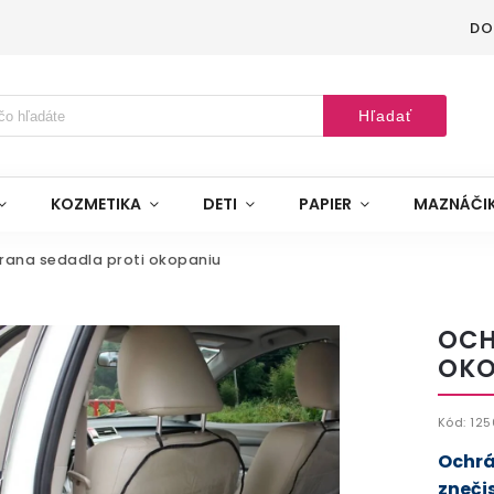
DO
Hľadať
KOZMETIKA
DETI
PAPIER
MAZNÁČI
rana sedadla proti okopaniu
OCH
OKO
Kód:
125
Ochrá
zneči