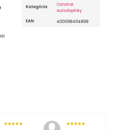
Ostatné
Kategória
:
z
autodoplnky
i
EAN
:
4000984114898
iál