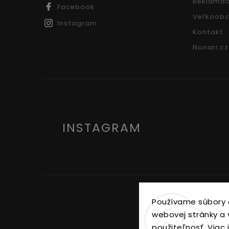
Reklamác
Facebook
Veľkoobc
Instagram
Kontakt
Nonari.cz
INSTAGRAM
Používame súbory 
webovej stránky a v
použiteľnosť.
Viac 