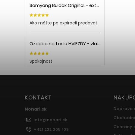
Samyang Buldak Original - extra pálivé kuracie rezance (140g) PO EXPIRÁCII
Ako môžte po expiracii predavat
Ozdoba na tortu HVIEZDY - zlatá (5ks)
Spokojnosť
KONTAKT
NAKUP
Nonari.sk
Doprava 
Obchodn
info
@
nonari.sk
Ochrany 
+421 222 205 109