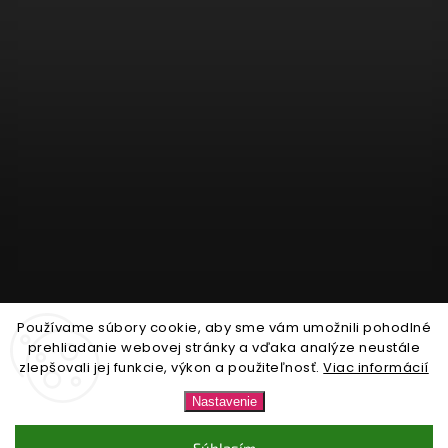
Používame súbory cookie, aby sme vám umožnili pohodlné
Sledovať na Instagrame
prehliadanie webovej stránky a vďaka analýze neustále
zlepšovali jej funkcie, výkon a použiteľnosť.
Viac informácií
Copyright 2026
Nonari.sk
. Všetky práva vyhradené.
Nastavenie
Upraviť nastavenie cookies