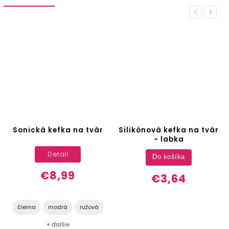
Previous
Next
Sonická kefka na tvár
Silikónová kefka na tvár
- labka
Detail
Do košíka
€8,99
€3,64
čierna
modrá
ružová
+ ďalšie