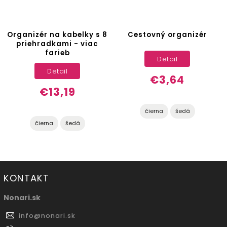
Organizér na kabelky s 8
Cestovný organizér
priehradkami - viac
farieb
Detail
Detail
€3,64
€13,19
čierna
šedá
čierna
šedá
KONTAKT
Nonari.sk
info
@
nonari.sk