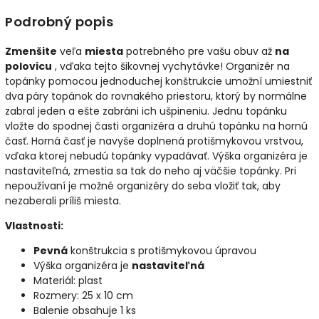
Podrobný popis
Zmenšite
veľa
miesta
potrebného pre vašu obuv až
na
polovicu
, vďaka tejto šikovnej vychytávke! Organizér na
topánky pomocou jednoduchej konštrukcie umožní umiestniť
dva páry topánok do rovnakého priestoru, ktorý by normálne
zabral jeden a ešte zabráni ich ušpineniu.
Jednu topánku
vložte do spodnej časti organizéra a druhú topánku na hornú
časť. Horná časť je navyše doplnená protišmykovou vrstvou,
vďaka ktorej nebudú topánky vypadávať. Výška organizéra je
nastaviteľná, zmestia sa tak do neho aj väčšie topánky. Pri
nepoužívaní je možné organizéry do seba vložiť tak, aby
nezaberali príliš miesta.
Vlastnosti:
Pevná
konštrukcia s protišmykovou úpravou
Výška organizéra je
nastaviteľná
Materiál: plast
Rozmery: 25 x 10 cm
Balenie obsahuje 1 ks