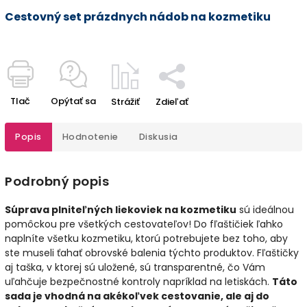
Cestovný set prázdnych nádob na kozmetiku
Tlač
Opýtať sa
Strážiť
Zdieľať
Popis
Hodnotenie
Diskusia
Podrobný popis
Súprava plniteľných liekoviek na kozmetiku
sú ideálnou
pomôckou pre všetkých cestovateľov! Do fľaštičiek ľahko
naplníte všetku kozmetiku, ktorú potrebujete bez toho, aby
ste museli ťahať obrovské balenia týchto produktov. Fľaštičky
aj taška, v ktorej sú uložené, sú transparentné, čo Vám
uľahčuje bezpečnostné kontroly napríklad na letiskách.
Táto
sada je vhodná na akékoľvek cestovanie, ale aj do