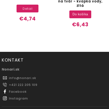
na tvár - kvapka vody,
žltá
Detail
Do košíka
€4,74
€6,43
KONTAKT
Nonari.sk
info
@
nonari.sk
+421 222 205 109
Facebook
Instagram