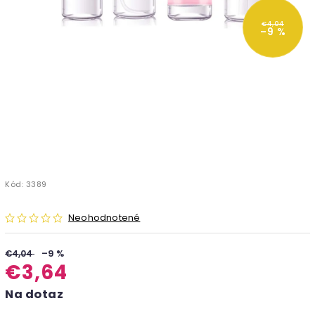
€4,04
–9 %
Kód:
3389
Neohodnotené
€4,04
–9 %
€3,64
Na dotaz