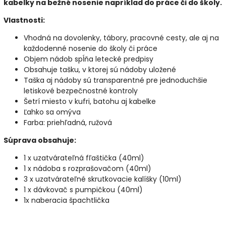
kabelky na bežné nosenie napríklad do práce či do školy.
Vlastnosti:
Vhodná na dovolenky, tábory, pracovné cesty, ale aj na
každodenné nosenie do školy či práce
Objem nádob spĺňa letecké predpisy
Obsahuje tašku, v ktorej sú nádoby uložené
Taška aj nádoby sú transparentné pre jednoduchšie
letiskové bezpečnostné kontroly
Šetrí miesto v kufri, batohu aj kabelke
Ľahko sa omýva
Farba: priehľadná, ružová
Súprava obsahuje:
1 x uzatvárateľná fľaštička (40ml)
1 x nádoba s rozprašovačom (40ml)
3 x uzatvárateľné skrutkovacie kalíšky (10ml)
1 x dávkovač s pumpičkou (40ml)
1x naberacia špachtlička