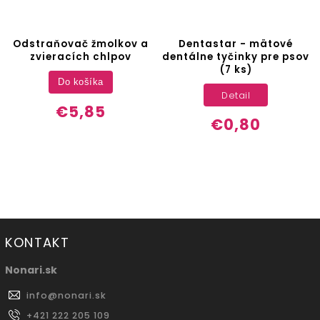
Odstraňovač žmolkov a
Dentastar - mätové
zvieracích chlpov
dentálne tyčinky pre psov
(7 ks)
Do košíka
Detail
€5,85
€0,80
KONTAKT
Nonari.sk
info
@
nonari.sk
+421 222 205 109