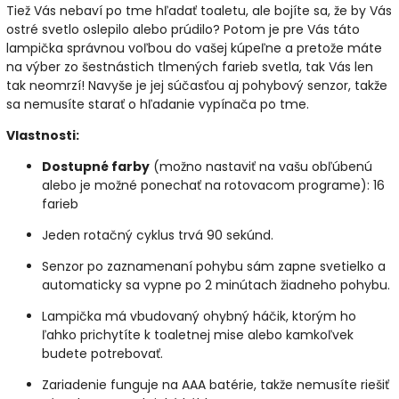
Tiež Vás nebaví po tme hľadať toaletu, ale bojíte sa, že by Vás
ostré svetlo oslepilo alebo prúdilo? Potom je pre Vás táto
lampička správnou voľbou do vašej kúpeľne a pretože máte
na výber zo šestnástich tlmených farieb svetla, tak Vás len
tak neomrzí! Navyše je jej súčasťou aj pohybový senzor, takže
sa nemusíte starať o hľadanie vypínača po tme.
Vlastnosti:
Dostupné farby
(možno nastaviť na vašu obľúbenú
alebo je možné ponechať na rotovacom programe): 16
farieb
Jeden rotačný cyklus trvá 90 sekúnd.
Senzor po zaznamenaní pohybu sám zapne svetielko a
automaticky sa vypne po 2 minútach žiadneho pohybu.
Lampička má vbudovaný ohybný háčik, ktorým ho
ľahko prichytíte k toaletnej mise alebo kamkoľvek
budete potrebovať.
Zariadenie funguje na AAA batérie, takže nemusíte riešiť