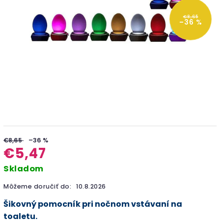
€8,65
–36 %
€8,65
–36 %
€5,47
Skladom
Môžeme doručiť do:
10.8.2026
Šikovný pomocník pri nočnom vstávaní na
toaletu.