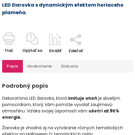
LED žiarovka s dynamickým efektom horiaceho
plameňa.
Tlač
Opýtať sa
Strážiť
Zdieľať
Popis
Hodnotenie
Diskusia
Podrobný popis
Dekoratívna LED žiarovka, ktorá
imituje oheň
je skvelým
pomocníkom, ktorý Vám pomôže vyvolať zaujímavú
atmosféru. Vďaka svojej úspornosti vám
ušetrí až 90%
energie.
Žiarovka je vhodná aj na vytváranie rôznych tematických
efektov na Halloween či tematických osláv.