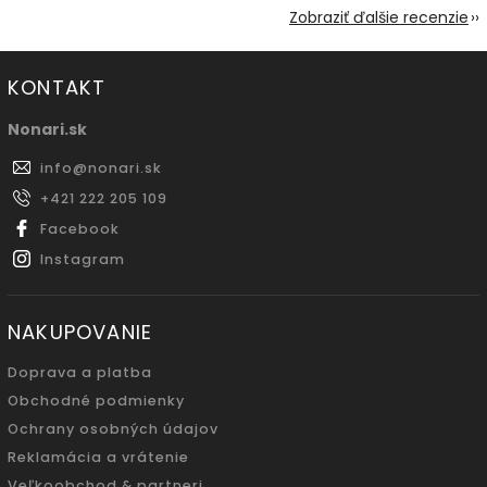
Zobraziť ďalšie recenzie
KONTAKT
Nonari.sk
info
@
nonari.sk
+421 222 205 109
Facebook
Instagram
NAKUPOVANIE
Doprava a platba
Obchodné podmienky
Ochrany osobných údajov
Reklamácia a vrátenie
Veľkoobchod & partneri