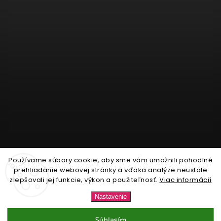
Používame súbory cookie, aby sme vám umožnili pohodlné
Sledovať na Instagrame
prehliadanie webovej stránky a vďaka analýze neustále
zlepšovali jej funkcie, výkon a použiteľnosť.
Viac informácií
Copyright 2026
Nonari.sk
. Všetky práva vyhradené.
Nastavenie
Upraviť nastavenie cookies
Súhlasím