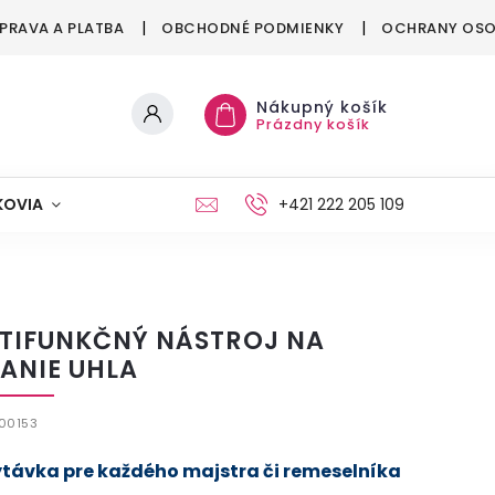
PRAVA A PLATBA
OBCHODNÉ PODMIENKY
OCHRANY OSO
Nákupný košík
Prázdny košík
KOVIA
MAŠKRTENIE
PÁRTY
+421 222 205 109
MÓDA
TIFUNKČNÝ NÁSTROJ NA
ANIE UHLA
00153
távka pre každého majstra či remeselníka