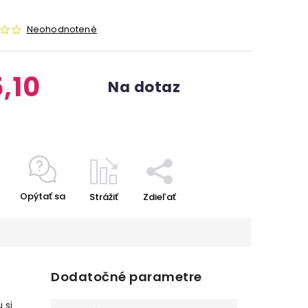
Neohodnotené
,10
Na dotaz
Opýtať sa
Strážiť
Zdieľať
Dodatočné parametre
 si