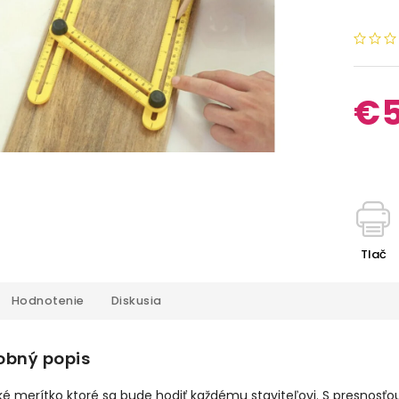
€5
Tlač
Hodnotenie
Diskusia
obný popis
ké merítko ktoré sa bude hodiť každému staviteľovi. S presnosťou