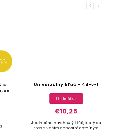
Previous
Next
0,83
55 %
č s
Univerzálny kľúč - 48-v-1
V
itov
Do košíka
€10,25
Jedinečne navrhnutý kľúč, ktorý sa
či
stane Vaším nepostrádateľným