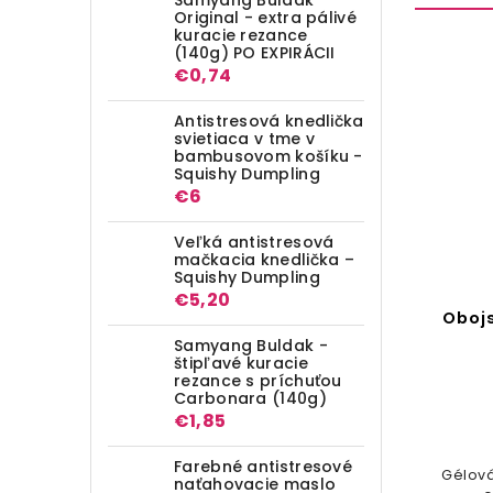
Original - extra pálivé
kuracie rezance
(140g) PO EXPIRÁCII
€0,74
Antistresová knedlička
svietiaca v tme v
bambusovom košíku -
Squishy Dumpling
€6
€6,48
–15 %
Veľká antistresová
mačkacia knedlička –
Squishy Dumpling
€5,20
Vrecková digitálna váha
Oboj
200g/0,01g
Samyang Buldak -
štipľavé kuracie
rezance s príchuťou
Do košíka
Carbonara (140g)
€1,85
€5,47
Farebné antistresové
Digitálna vrecková váha malých
Gélová
naťahovacie maslo