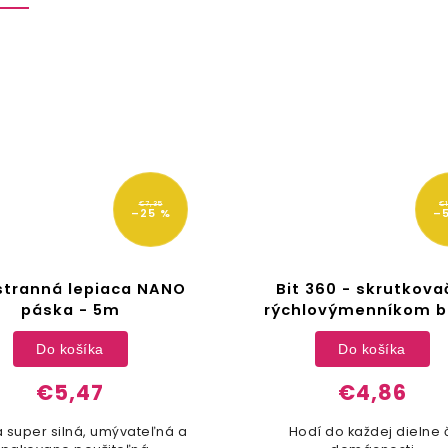
€7,35
€1
–25 %
–
stranná lepiaca NANO
Bit 360 - skrutkova
páska - 5m
rýchlovýmenníkom b
Do košíka
Do košíka
€5,47
€4,86
 super silná, umývateľná a
Hodí do každej dielne 