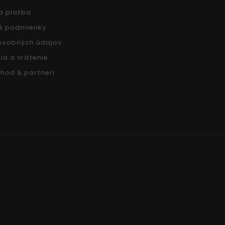
a platba
é podmienky
osobných údajov
ia a vrátenie
hod & partneri