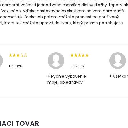
namerať veľkosti jednotlivých menších dielov dlažby, tapety a
ľvek iného. Vďaka nastavovacím skrutkám sa vám namerané
zapamätajú. Ľahko ich potom môžete preniesť na používaný
l, ktorý tak môžete upraviť do tvaru, ktorý presne potrebujete.
1.7.2026
1.6.2026
+ Rýchle vybavenie
+ Všetko 
mojej objednávky
IACI TOVAR