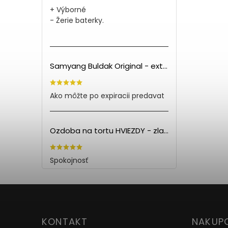
+ Výborné
- Žerie baterky.
Samyang Buldak Original - extra pálivé kuracie rezance (140g) PO EXPIRÁCII
Ako môžte po expiracii predavat
Ozdoba na tortu HVIEZDY - zlatá (5ks)
Spokojnosť
KONTAKT
NAKUP