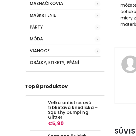
MAZNÁČIKOVIA
môžete 
čohoko
MAŠKRTENIE
miery 
materiá
PÁRTY
MÓDA
VIANOCE
OBÁLKY, ETIKETY, PŘÁNÍ
Top 8 produktov
Velká antistresová
trblietavá knedlička –
Squishy Dumpling
Glitter
€5,90
SÚVIS
Samyang Buldak