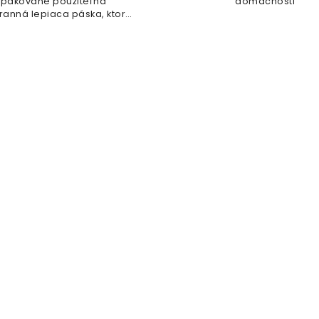
pakovane použiteľná
domácnosti
ranná lepiaca páska, ktorá
anecháva žiadne stopy!