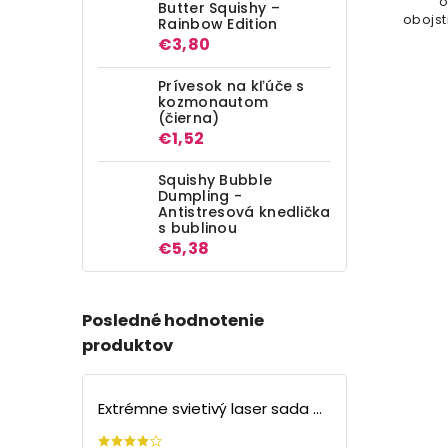
rozmerov na váženie sypkých i
o
Butter Squishy –
pevných látok ako šperky či mince
obojst
Rainbow Edition
nez
€3,80
Prívesok na kľúče s
kozmonautom
(čierna)
€1,52
Squishy Bubble
Dumpling -
Antistresová knedlička
s bublinou
€5,38
Posledné hodnotenie
produktov
Extrémne svietivý laser sada + 4 nástavce