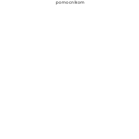
domá
pomocníkom
pr