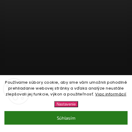
Používame súbory cookie, aby sme vám umožnili pohodlné
Sledovať na Instagrame
prehliadanie webovej stránky a vďaka analýze neustále
zlepšovali jej funkcie, výkon a použiteľnosť.
Viac informácií
Copyright 2026
Nonari.sk
. Všetky práva vyhradené.
Nastavenie
Upraviť nastavenie cookies
Súhlasím
Vytvořil
Shoptet
| Design
Shoptak.cz.