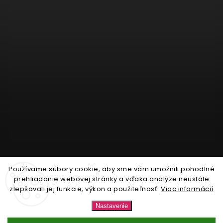
Používame súbory cookie, aby sme vám umožnili pohodlné
Sledovať na Instagrame
prehliadanie webovej stránky a vďaka analýze neustále
zlepšovali jej funkcie, výkon a použiteľnosť.
Viac informácií
Copyright 2026
Nonari.sk
. Všetky práva vyhradené.
Nastavenie
Upraviť nastavenie cookies