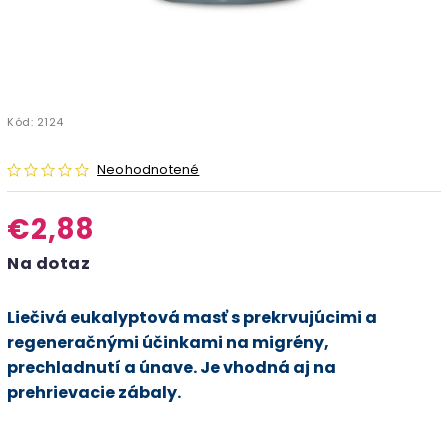
Kód:
2124
Neohodnotené
€2,88
Na dotaz
Liečivá eukalyptová masť s prekrvujúcimi a
regeneračnými účinkami na migrény,
prechladnutí a únave. Je vhodná aj na
prehrievacie zábaly.