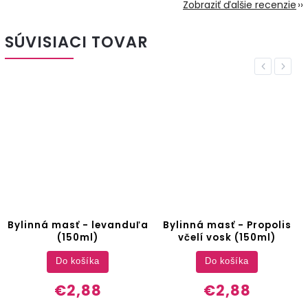
Zobraziť ďalšie recenzie
SÚVISIACI TOVAR
Previous
Next
Bylinná masť - levanduľa
Bylinná masť - Propolis
(150ml)
včelí vosk (150ml)
Do košíka
Do košíka
€2,88
€2,88