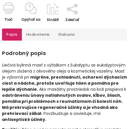
Tlač
Opýtať sa
Strážiť
Zdieľať
Popis
Hodnotenie
Diskusia
Podrobný popis
Liečivá bylinná masť s výťažkom z Eukalyptu as eukalyptovým
olejom zložená z olivového oleja a kozmetickej vazelíny. Masť
je výborná pri
migréne, prechladnutí, ochorení dýchacích
ciest a nádche, pretože uvoľňuje hlien a pomáha pre
lepšie dýchanie.
Ako masážny prostriedok na koži prispieva k
odstráneniu únavy natiahnutých svalov, kĺbov, šliach,
pomáha pri problémoch s reumatizmom či bolesti nôh.
Má prekrvujúce regeneračné účinky a je vhodná ako
prehrievací zábal.
Povzbudzuje a osviežuje, má
antiseptické účinky.