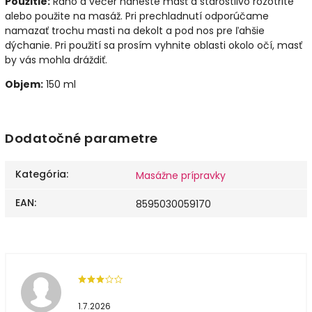
Použitie:
Ráno a večer naneste masť a starostlivo rozotrite
alebo použite na masáž. Pri prechladnutí odporúčame
namazať trochu masti na dekolt a pod nos pre ľahšie
dýchanie. Pri použití sa prosím vyhnite oblasti okolo očí, masť
by vás mohla dráždiť.
Objem:
150 ml
Dodatočné parametre
Kategória
:
Masážne prípravky
EAN
:
8595030059170
1.7.2026