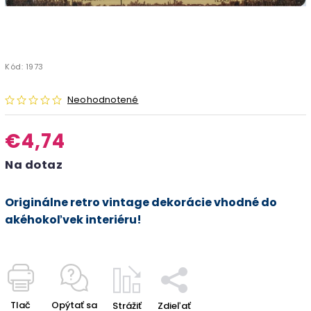
Kód:
1973
Neohodnotené
€4,74
Na dotaz
Originálne retro vintage dekorácie vhodné do
akéhokoľvek interiéru!
Tlač
Opýtať sa
Strážiť
Zdieľať